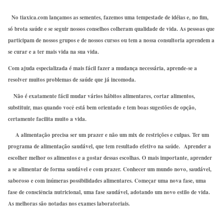
No tiaxica.com lançamos as sementes, fazemos uma tempestade de idéias e, no fim,
só brota saúde e se seguir nossos conselhos colheram qualidade de vida. As pessoas que
participam de nossos grupos e de nossos cursos ou tem a nossa consultoria aprendem a
se curar e a ter mais vida na sua vida.
Com ajuda especializada é mais fácil fazer a mudança necessária, aprende-se a
resolver muitos problemas de saúde que já incomoda.
Não é exatamente fácil mudar vários hábitos alimentares, cortar alimentos,
substituir, mas quando você está bem orientado e tem boas sugestões de opção,
certamente facilita muito a vida.
A alimentação precisa ser um prazer e não um mix de restrições e culpas. Ter um
programa de alimentação saudável, que tem resultado efetivo na saúde. Aprender a
escolher melhor os alimentos e a gostar dessas escolhas. O mais importante, aprender
a se alimentar de forma saudável e com prazer. Conhecer um mundo novo, saudável,
saboroso e com inúmeras possibilidades alimentares. Começar uma nova fase, uma
fase de consciência nutricional, uma fase saudável, adotando um novo estilo de vida.
As melhoras são notadas nos exames laboratoriais.