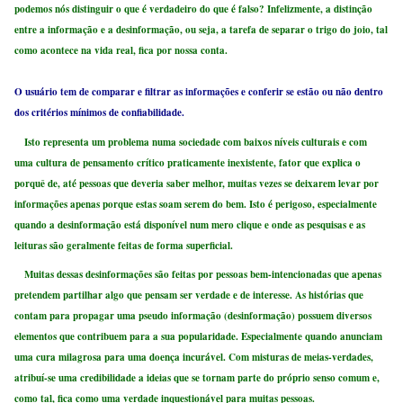
podemos nós distinguir o que é verdadeiro do que é falso? Infelizmente, a distinção
entre a informação e a desinformação, ou seja, a tarefa de separar o trigo do joio, tal
como acontece na vida real, fica por nossa conta.
O usuário tem de comparar e filtrar as informações e conferir se estão ou não dentro
dos critérios mínimos de confiabilidade.
Isto representa um problema numa sociedade com baixos níveis culturais e com
uma cultura de pensamento crítico praticamente inexistente, fator que explica o
porquê de, até pessoas que deveria saber melhor, muitas vezes se deixarem levar por
informações apenas porque estas soam serem do bem. Isto é perigoso, especialmente
quando a desinformação está disponível num mero clique e onde as pesquisas e as
leituras são geralmente feitas de forma superficial.
Muitas dessas desinformações são feitas por pessoas bem-intencionadas que apenas
pretendem partilhar algo que pensam ser verdade e de interesse. As histórias que
contam para propagar uma pseudo informação (desinformação) possuem diversos
elementos que contribuem para a sua popularidade. Especialmente quando anunciam
uma cura milagrosa para uma doença incurável. Com misturas de meias-verdades,
atribuí-se uma credibilidade a ideias que se tornam parte do próprio senso comum e,
como tal, fica como uma verdade inquestionável para muitas pessoas.