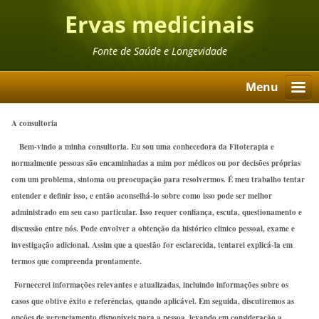
Ervas medicinais
Fonte de Saúde e Longevidade
Menu
A consultoria
Bem-vindo a minha consultoria. Eu sou uma conhecedora da Fitoterapia e
normalmente pessoas são encaminhadas a mim por médicos ou por decisões próprias
com um problema, sintoma ou preocupação para resolvermos. É meu trabalho tentar
entender e definir isso, e então aconselhá-lo sobre como isso pode ser melhor
administrado em seu caso particular. Isso requer confiança, escuta, questionamento e
discussão entre nós. Pode envolver a obtenção da histórico clinico pessoal, exame e
investigação adicional. Assim que a questão for esclarecida, tentarei explicá-la em
termos que compreenda prontamente.
Fornecerei informações relevantes e atualizadas, incluindo informações sobre os
casos que obtive êxito e referências, quando aplicável. Em seguida, discutiremos as
opções de gerenciamento disponíveis para a pessoa, levando em consideração a