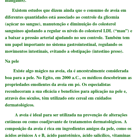
manganês).
Existem estudos que dizem ainda que o consumo de aveia em
diferentes quantidades está associado ao controle da glicemia
(açúcar no sangue), manutenção e diminuição do colesterol
sanguíneo ajudando a regular os níveis do colesterol LDL (“mau”) e
a baixar a pressão arterial ajudando no seu controle. Também tem
um papel importante no sistema gastrointestinal, regulando os
movimentos intestinais, evitando a obstipação (intestino preso).
Na pele
Existe algo mágico na aveia, ela é ancestralmente considerada
boa para a pele. No Egito, em 2000 a.C., os médicos descobriram as
propriedades emolientes da aveia em pó. Os especialistas
reconheceram a sua eficácia e benefícios para aplicação na pele e,
através dos séculos, têm utilizado este cereal em cuidados
dermatológicos.
A aveia é ideal para ser utilizada na prevenção de alterações
cutâneas ou como coadjuvante de tratamentos dermatológicos. A
composição da aveia é rica em ingredientes amigos da pele, como os
ácidos avênicos A e B, ácido pantotênico, ácido salicílico, vitaminas