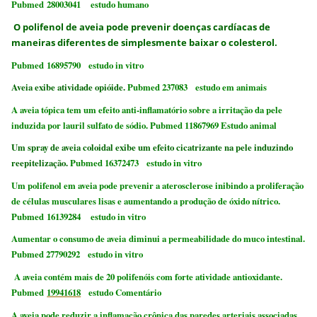
Pubmed 28003041 estudo humano
O polifenol de aveia pode prevenir doenças cardíacas de
maneiras diferentes de simplesmente baixar o colesterol.
Pubmed 16895790 estudo in vitro
Aveia exibe atividade opióide.
Pubmed 237083 estudo em animais
A aveia tópica tem um efeito anti-inflamatório sobre a irritação da pele
induzida por lauril sulfato de sódio. Pubmed 11867969 Estudo animal
Um spray de aveia coloidal exibe um efeito cicatrizante na pele induzindo
reepitelização.
Pubmed 16372473 estudo in vitro
Um polifenol em aveia pode prevenir a aterosclerose inibindo a proliferação
de células musculares lisas e aumentando a produção de óxido nítrico.
Pubmed 16139284 estudo in vitro
Aumentar o consumo de aveia diminui a permeabilidade do muco intestinal.
Pubmed 27790292 estudo in vitro
A aveia contém mais de 20 polifenóis com forte atividade antioxidante.
Pubmed
19941618
estudo Comentário
A aveia pode reduzir a inflamação crônica das paredes arteriais associadas