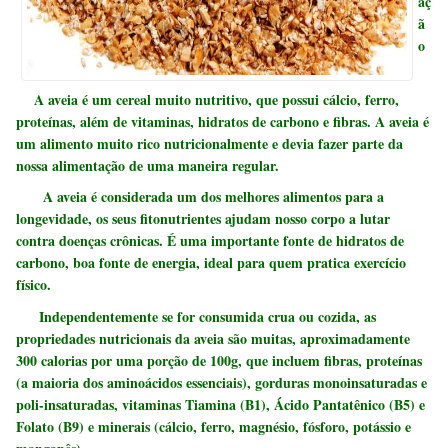
aç
ã
o
A aveia é um cereal muito nutritivo, que possui cálcio, ferro,
proteínas, além de vitaminas, hidratos de carbono e fibras. A aveia é
um alimento muito rico nutricionalmente e devia fazer parte da
nossa alimentação de uma maneira regular.
A aveia é considerada um dos melhores alimentos para a
longevidade, os seus fitonutrientes ajudam nosso corpo a lutar
contra doenças crônicas. É uma importante fonte de hidratos de
carbono, boa fonte de energia, ideal para quem pratica exercício
físico.
Independentemente se for consumida crua ou cozida, as
propriedades nutricionais da aveia são muitas, aproximadamente
300 calorias por uma porção de 100g, que incluem fibras, proteínas
(a maioria dos aminoácidos essenciais), gorduras monoinsaturadas e
poli-insaturadas, vitaminas Tiamina (B1), Ácido Pantatênico (B5) e
Folato (B9) e minerais (cálcio, ferro, magnésio, fósforo, potássio e