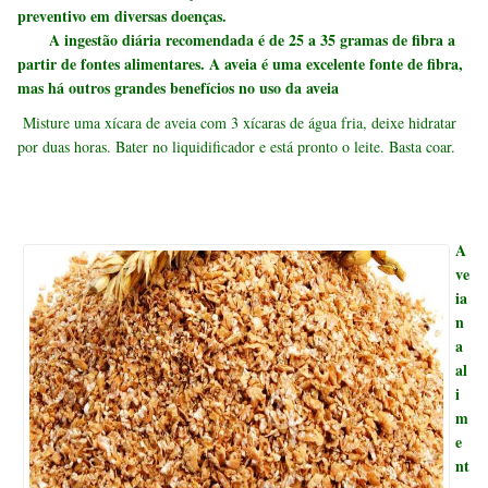
preventivo em diversas doenças.
A ingestão diária recomendada é de 25 a 35 gramas de fibra a
partir de fontes alimentares. A aveia é uma excelente fonte de fibra,
mas há outros grandes benefícios no uso da aveia
Misture uma xícara de aveia com 3 xícaras de água fria, deixe hidratar
por duas horas. Bater no liquidificador e está pronto o leite. Basta coar.
A
ve
ia
n
a
al
i
m
e
nt