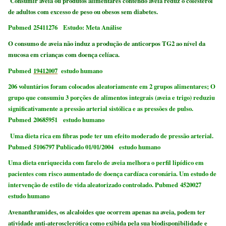
Consumir aveia ou produtos alimentares contendo aveia reduz o colesterol
de adultos com excesso de peso ou obesos sem diabetes.
Pubmed 25411276 Estudo: Meta Análise
O consumo de aveia não induz a produção de anticorpos TG2 ao nível da
mucosa em crianças com doença celíaca.
Pubmed
19412007
estudo humano
206 voluntários foram colocados aleatoriamente em 2 grupos alimentares; O
grupo que consumiu 3 porções de alimentos integrais (aveia e trigo) reduziu
significativamente a pressão arterial sistólica e as pressões de pulso.
Pubmed 20685951 estudo humano
Uma dieta rica em fibras pode ter um efeito moderado de pressão arterial.
Pubmed 5106797 Publicado 01/01/2004 estudo humano
Uma dieta enriquecida com farelo de aveia melhora o perfil lipídico em
pacientes com risco aumentado de doença cardíaca coronária. Um estudo de
intervenção de estilo de vida aleatorizado controlado. Pubmed 4520027
estudo humano
Avenanthramides, os alcaloides que ocorrem apenas na aveia, podem ter
atividade anti-aterosclerótica como exibida pela sua biodisponibilidade e