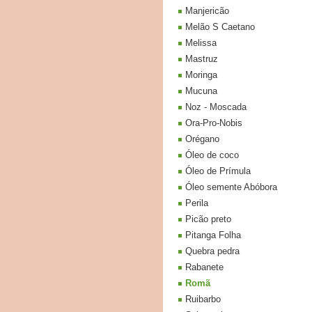
Manjericão
Melão S Caetano
Melissa
Mastruz
Moringa
Mucuna
Noz - Moscada
Ora-Pro-Nobis
Orégano
Óleo de coco
Óleo de Prímula
Óleo semente Abóbora
Perila
Picão preto
Pitanga Folha
Quebra pedra
Rabanete
Romã
Ruibarbo