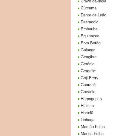
Cravo da-India
Cúrcuma
Dente de Leão
Desmodio
Embauba
Equinacea
Erva Botão
Galanga
Gengibre
Gerânio
Gergelim
Goji Berry
Guaraná
Graviola
Harpagopito
Hibisco
Hortelã
Linhaça
Mamão Folha
Manga Folha