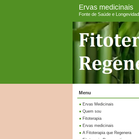
Ervas medicinais
Fonte de Saúde e Longevida
Menu
Ervas Medicinais
Quem sou
Fitoterapia
Ervas medicinais
A Fitoterapia que Regenera