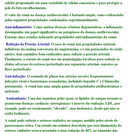
celular programada em uma variedade de células cancerosas e para proteger a
pele do foto envelhecimento.
O valor da romã na doença cardiovascular é bastante amplo, como evidenciado
pelas seguintes propriedades confirmadas experimentalmente:
Anti-inflamatório:
Como muitas doenças crônicas degenerativas, a inflamação
desempenha um papel significativo na patogênese da doença cardiovascular.
Existem cinco estudos indicando propriedades anti-inflamatórias da romã.
Redução da Pressão Arterial:
O suco de romã tem propriedades naturais
inibidoras da enzima conversora da angiotensina, e é um potenciador do óxido
nítrico, dois caminhos bem conhecidos para reduzir a pressão arterial.
Finalmente, o extrato de romã rico em punicalagina foi eficaz para reduzir os
efeitos adversos do estresse perturbado nos segmentos arteriais expostos ao
fluxo perturbado.
Anti-infecção:
O acúmulo de placas nas artérias envolve frequentemente
infecções virais e bacterianas secundárias, incluindo hepatite C e Chlamydia
pneumonia. A romã tem uma ampla gama de propriedades antibacterianas e
antivirais.
Antioxidante:
Uma das maneiras pelas quais os lipídios do sangue tornam-se
promovem doenças cardíacas (aterogênicas) é através da oxidação. LDL, por
exemplo, pode ser tecnicamente "elevado", mas inofensivo, desde que não se
oxida facilmente.
A romã pode reduzir o estresse oxidativo no sangue, medido pelos níveis de
paraoxonase sérica. Um estudo em ratinhos descobriu que esta diminuição do
estresse oxidativo estava associada a uma redução de 44% no tamanho das