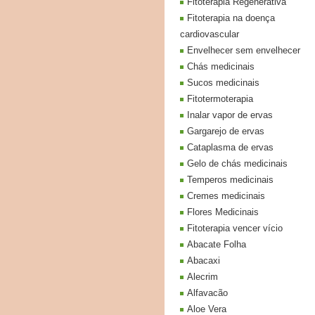
Fitoterapia Regenerativa
Fitoterapia na doença
cardiovascular
Envelhecer sem envelhecer
Chás medicinais
Sucos medicinais
Fitotermoterapia
Inalar vapor de ervas
Gargarejo de ervas
Cataplasma de ervas
Gelo de chás medicinais
Temperos medicinais
Cremes medicinais
Flores Medicinais
Fitoterapia vencer vício
Abacate Folha
Abacaxi
Alecrim
Alfavacão
Aloe Vera