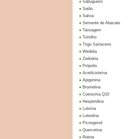
Sabugueiro
Saião
Salvia
Semente de Abacate
Tansagem
Tomilho
Trigo Sarraceno
Wedelia
Zedoária
Própolis
Acetilcisteína
Apigenina
Bromelina
Coenzima Q10
Hesperidina
Luteína
Luteolina
Picnogenol
Quercetina
Rutina