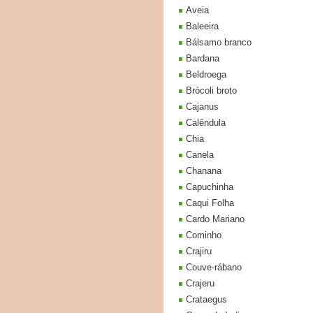
Aveia
Baleeira
Bálsamo branco
Bardana
Beldroega
Brócoli broto
Cajanus
Calêndula
Chia
Canela
Chanana
Capuchinha
Caqui Folha
Cardo Mariano
Cominho
Crajiru
Couve-rábano
Crajeru
Crataegus