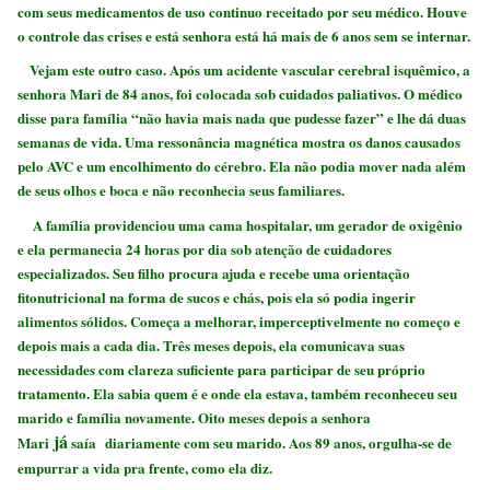
com seus medicamentos de uso continuo receitado por seu médico. Houve
o controle das crises e está senhora está há mais de 6 anos sem se internar.
Vejam este outro caso
. Após um acidente vascular cerebral isquêmico, a
senhora Mari de 84 anos, foi colocada sob cuidados paliativos. O médico
disse para família “não havia mais nada que pudesse fazer” e lhe dá duas
semanas de vida. Uma ressonância magnética mostra os danos causados
pelo AVC e um encolhimento do cérebro. Ela não podia mover nada além
de seus olhos e boca e não reconhecia seus familiares.
A família providenciou uma cama hospitalar, um gerador de oxigênio
e ela permanecia 24 horas por dia sob atenção de cuidadores
especializados. Seu filho procura ajuda e recebe uma orientação
fitonutricional ​​na forma de sucos e chás, pois ela só podia ingerir
alimentos sólidos. Começa a melhorar, imperceptivelmente no começo e
depois mais a cada dia. Três meses depois, ela comunicava suas
necessidades com clareza suficiente para participar de seu próprio
tratamento. Ela sabia quem é e onde ela estava, também reconheceu seu
marido e família novamente. Oito meses depois a senhora
já
Mari
saía diariamente com seu marido. Aos 89 anos, orgulha-se de
empurrar a vida pra frente, como ela diz.