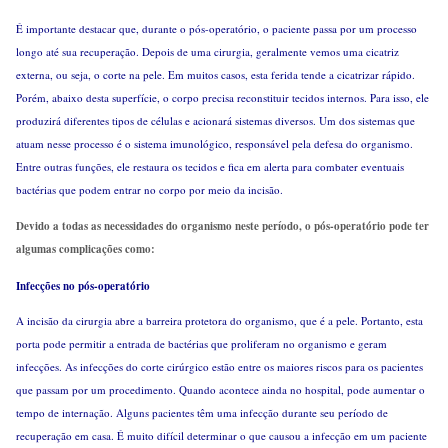
É importante destacar que, durante o pós-operatório, o paciente passa por um processo
longo até sua recuperação. Depois de uma cirurgia, geralmente vemos uma cicatriz
externa, ou seja, o corte na pele. Em muitos casos, esta ferida tende a cicatrizar rápido.
Porém, abaixo desta superfície, o corpo precisa reconstituir tecidos internos. Para isso, ele
produzirá diferentes tipos de células e acionará sistemas diversos. Um dos sistemas que
atuam nesse processo é o sistema imunológico, responsável pela defesa do organismo.
Entre outras funções, ele restaura os tecidos e fica em alerta para combater eventuais
bactérias que podem entrar no corpo por meio da incisão.
Devido a todas as necessidades do organismo neste período, o pós-operatório pode ter
algumas complicações como:
Infecções no pós-operatório
A incisão da cirurgia abre a barreira protetora do organismo, que é a pele. Portanto, esta
porta pode permitir a entrada de bactérias que proliferam no organismo e geram
infecções. As infecções do corte cirúrgico estão entre os maiores riscos para os pacientes
que passam por um procedimento. Quando acontece ainda no hospital, pode aumentar o
tempo de internação. Alguns pacientes têm uma infecção durante seu período de
recuperação em casa. É muito difícil determinar o que causou a infecção em um paciente