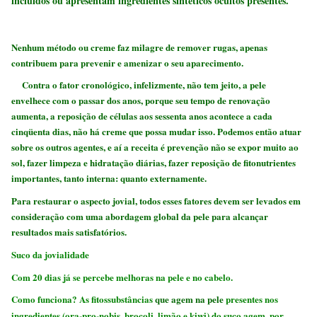
incluídos ou apresentam ingredientes sintéticos ocultos presentes.
Nenhum método ou creme faz milagre de remover rugas, apenas
contribuem para prevenir e amenizar o seu aparecimento.
Contra o fator cronológico, infelizmente, não tem jeito, a pele
envelhece com o passar dos anos, porque seu tempo de renovação
aumenta, a reposição de células aos sessenta anos acontece a cada
cinqüenta dias, não há creme que possa mudar isso. Podemos então atuar
sobre os outros agentes, e aí a receita é prevenção não se expor muito ao
sol, fazer limpeza e hidratação diárias, fazer reposição de fitonutrientes
importantes, tanto interna: quanto externamente.
Para restaurar o aspecto jovial, todos esses fatores devem ser levados em
consideração com uma abordagem global da pele para alcançar
resultados mais satisfatórios.
Suco da jovialidade
Com 20 dias já se percebe melhoras na pele e no cabelo.
Como funciona? As fitossubstâncias
que agem na pele
presentes nos
ingredientes (ora-pro-nobis, brocoli, limão e kiwi) do suco agem, por