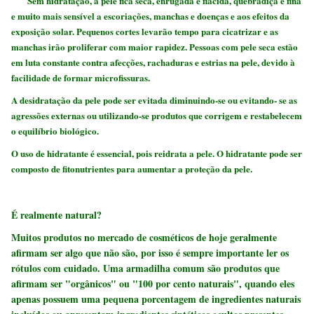
Sem hidratação, a pele fica seca, enrugada e flácida, quebradiça e fina
e muito mais sensível a escoriações, manchas e doenças e aos efeitos da
exposição solar. Pequenos cortes levarão tempo para cicatrizar e as
manchas irão proliferar com maior rapidez. Pessoas com pele seca estão
em luta constante contra afecções, rachaduras e estrias na pele, devido à
facilidade de formar microfissuras.
A desidratação da pele pode ser evitada diminuindo-se ou evitando- se as
agressões externas ou utilizando-se produtos que corrigem e restabelecem
o equilíbrio biológico.
O uso de hidratante é essencial, pois reidrata a pele. O hidratante pode ser
composto de fitonutrientes para aumentar a proteção da pele.
É realmente natural?
Muitos produtos no mercado de cosméticos de hoje geralmente
afirmam ser algo que não são, por isso é sempre importante ler os
rótulos com cuidado. Uma armadilha comum são produtos que
afirmam ser "orgânicos" ou "100 por cento naturais", quando eles
apenas possuem uma pequena porcentagem de ingredientes naturais