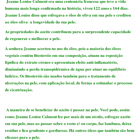
Jeanne Louise Calment era uma centenária francesa que teve a vida
humana mais longa confirmada na história, viveu 122 anos e 164 dias.
Jeanne Louise disse que esfregava o óleo de oliva em sua pele e creditou
ao óleo oliva a longevidade da sua pele.
As propriedades do azeite contribuem para a surpreendente capacidade
de regenerar e
melhorar
a pele.
A senhora Jeanne acertou no uso do óleo, pois a maioria dos óleos
vegetais contém fitosteróis em sua composição, atuam na reposição
lipídica do extrato córneo e apresentam efeito anti-inflamatório,
diminuindo a perda transepidérmica de água por atuar no equilíbrio
hídrico. Os fitosteróis são usados também para o tratamento de
ulcerações na pele, com aplicação local, de forma a estimular o processo
de cicatrização.
A maneira de se beneficiar do azeite é passar na pele. Você pode, assim
como Jeanne Louise Calment fez por mais de um século, esfregar azeite
em sua pele, mas ao passar sobre o rosto e/ ou corpo, faz lambuza, deixa
resíduo e fica grudento e gorduroso. Há outros óleos que também são bem
eficazes para a pele.