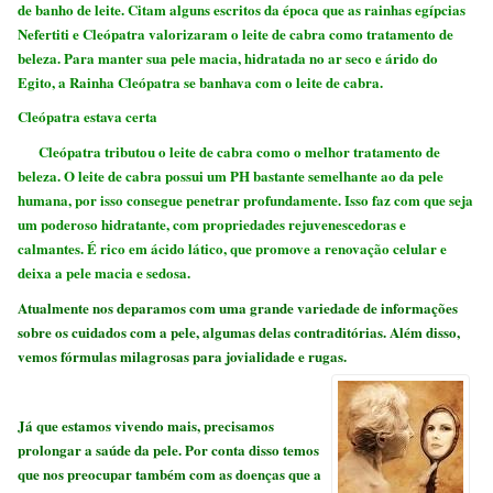
de banho de leite. Citam alguns escritos da época que as rainhas egípcias
Nefertiti e Cleópatra valorizaram o leite de cabra como tratamento de
beleza. Para manter sua pele macia, hidratada no ar seco e árido do
Egito, a Rainha Cleópatra se banhava com o leite de cabra.
Cleópatra estava certa
Cleópatra tributou o leite de cabra como o melhor tratamento de
beleza. O leite de cabra possui um PH bastante semelhante ao da pele
humana, por isso consegue penetrar profundamente. Isso faz com que seja
um poderoso hidratante, com propriedades rejuvenescedoras e
calmantes. É rico em ácido lático, que promove a renovação celular e
deixa a pele macia e sedosa.
Atualmente nos deparamos com uma grande variedade de informações
sobre os cuidados com a pele, algumas delas contraditórias.
Além disso,
vemos fórmulas milagrosas para jovialidade e rugas.
Já que estamos vivendo mais, precisamos
prolongar a saúde da pele. Por conta disso temos
que nos preocupar também com as doenças que a