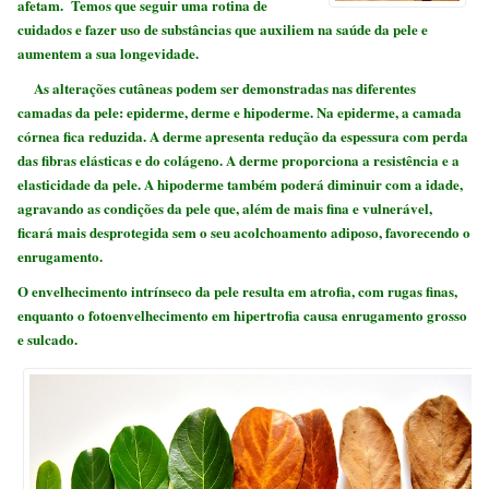
afetam. Temos que seguir uma rotina de
cuidados e fazer uso de substâncias que auxiliem na saúde da pele e
aumentem a sua longevidade.
As alterações cutâneas podem ser demonstradas nas diferentes
camadas da pele: epiderme, derme e hipoderme. Na epiderme, a camada
córnea fica reduzida. A derme apresenta redução da espessura com perda
das fibras elásticas e do colágeno. A derme proporciona a resistência e a
elasticidade da pele. A hipoderme também poderá diminuir com a idade,
agravando as condições da pele que, além de mais fina e vulnerável,
ficará mais desprotegida sem o seu acolchoamento adiposo, favorecendo o
enrugamento.
O envelhecimento intrínseco da pele resulta em atrofia, com rugas finas,
enquanto o fotoenvelhecimento em hipertrofia causa enrugamento grosso
e sulcado.