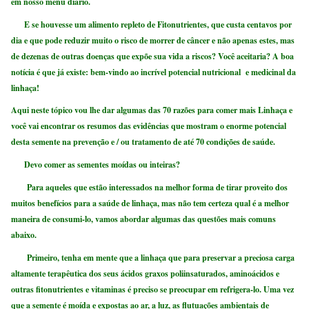
em nosso menu diário.
E se houvesse um alimento repleto de Fitonutrientes, que custa centavos por
dia e que pode reduzir muito o risco de morrer de câncer e não apenas estes, mas
de dezenas de outras doenças que expõe sua vida a riscos? Você aceitaria? A boa
notícia é que já existe: bem-vindo ao incrível potencial nutricional e medicinal da
linhaça!
Aqui neste tópico vou lhe dar algumas das 70 razões para comer mais Linhaça e
você vai encontrar os resumos das evidências que mostram o enorme potencial
desta semente na prevenção e / ou tratamento de até 70 condições de saúde.
Devo comer as sementes moídas ou inteiras?
Para aqueles que estão interessados ​​na melhor forma de tirar proveito dos
muitos benefícios para a saúde de linhaça, mas não tem certeza qual é a melhor
maneira de consumi-lo, vamos abordar algumas das questões mais comuns
abaixo.
Primeiro, tenha em mente que a linhaça que para preservar a preciosa carga
altamente terapêutica dos seus ácidos graxos poliinsaturados, aminoácidos e
outras fitonutrientes e vitaminas é preciso se preocupar em refrigera-lo. Uma vez
que a semente é moída e expostas ao ar, a luz, as flutuações ambientais de