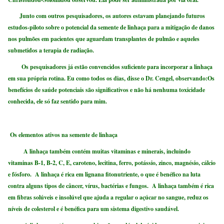
Junto com outros pesquisadores, os autores estavam planejando futuros
estudos-piloto sobre o potencial da semente de linhaça para a mitigação de danos
nos pulmões em pacientes que aguardam transplantes de pulmão e aqueles
submetidos a terapia de radiação.
Os pesquisadores já estão convencidos suficiente para incorporar a linhaça
em sua própria rotina. Eu como todos os dias, disse o Dr. Cengel, observando:Os
benefícios de saúde potenciais são significativos e não há nenhuma toxicidade
conhecida, ele só faz sentido para mim.
Os elementos ativos na semente de linhaça
A linhaça também contém muitas vitaminas e minerais, incluindo
vitaminas B-1, B-2, C, E, caroteno, lecitina, ferro, potássio, zinco, magnésio, cálcio
e fósforo. A linhaça é rica em lignana fitonutriente, o que é benéfico na luta
contra alguns tipos de câncer, vírus, bactérias e fungos. A linhaça também é rica
em fibras solúveis e insolúvel que ajuda a regular o açúcar no sangue, reduz os
níveis de colesterol e é benéfica para um sistema digestivo saudável.