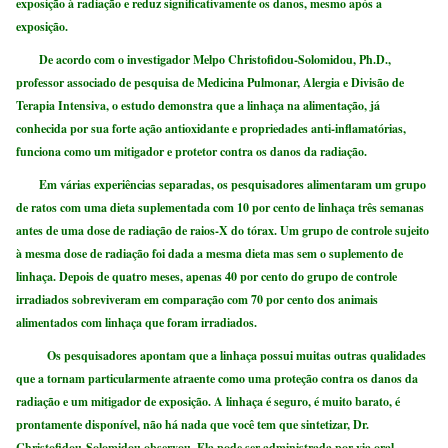
exposição à radiação e reduz significativamente os danos, mesmo após a
exposição.
De acordo com o investigador Melpo Christofidou-Solomidou, Ph.D.,
professor associado de pesquisa de Medicina Pulmonar, Alergia e Divisão de
Terapia Intensiva, o estudo demonstra que a linhaça na alimentação, já
conhecida por sua forte ação antioxidante e propriedades anti-inflamatórias,
funciona como um mitigador e protetor contra os danos da radiação.
Em várias experiências separadas, os pesquisadores alimentaram um grupo
de ratos com uma dieta suplementada com 10 por cento de linhaça três semanas
antes de uma dose de radiação de raios-X do tórax. Um grupo de controle sujeito
à mesma dose de radiação foi dada a mesma dieta mas sem o suplemento de
linhaça. Depois de quatro meses, apenas 40 por cento do grupo de controle
irradiados sobreviveram em comparação com 70 por cento dos animais
alimentados com linhaça que foram irradiados.
Os pesquisadores apontam que a linhaça possui muitas outras qualidades
que a tornam particularmente atraente como uma proteção contra os danos da
radiação e um mitigador de exposição. A linhaça é seguro, é muito barato, é
prontamente disponível, não há nada que você tem que sintetizar, Dr.
Christofidou-Solomidou observou. Ela pode ser administrada por via oral.