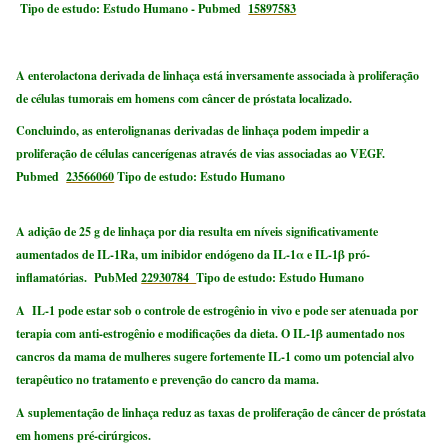
Tipo de estudo: Estudo Humano
- Pubmed
15897583
A enterolactona derivada de linhaça está inversamente associada à proliferação
de células tumorais em homens com câncer de próstata localizado.
Concluindo, as enterolignanas derivadas de linhaça podem impedir a
proliferação de células cancerígenas através de vias associadas ao VEGF.
Pubmed
23566060
Tipo de estudo: Estudo Humano
A adição de 25 g de linhaça por dia resulta em níveis significativamente
aumentados de IL-1Ra, um inibidor endógeno da IL-1
α
e IL-1
β
pró-
inflamatórias.
PubMed
22930784
Tipo de estudo: Estudo Humano
A
IL-1 pode estar sob o controle de estrogênio in vivo e pode ser atenuada por
terapia com anti-estrogênio e modificações da dieta. O IL-1β aumentado nos
cancros da mama de mulheres sugere fortemente IL-1 como um potencial alvo
terapêutico no tratamento e prevenção do cancro da mama.
A suplementação de linhaça reduz as taxas de proliferação de câncer de próstata
em homens pré-cirúrgicos.