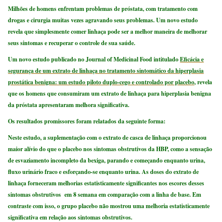
Milhões de homens enfrentam problemas de próstata, com tratamento com
drogas e cirurgia muitas vezes agravando seus problemas. Um novo estudo
revela que simplesmente comer linhaça pode ser a melhor maneira de melhorar
seus sintomas e recuperar o controle de sua saúde.
Um novo estudo publicado no Journal of Medicinal Food intitulado
Eficácia e
segurança de um extrato de linhaça no tratamento sintomático da hiperplasia
prostática benigna: um estudo piloto duplo-cego e controlado por placebo,
revela
que os homens que consumiram um extrato de linhaça para hiperplasia benigna
da próstata apresentaram melhora significativa.
Os resultados promissores foram relatados da seguinte forma:
Neste estudo, a suplementação com o extrato de casca de linhaça proporcionou
maior alívio do que o placebo nos sintomas obstrutivos da HBP, como a sensação
de esvaziamento incompleto da bexiga, parando e começando enquanto urina,
fluxo urinário fraco e esforçando-se enquanto urina. As doses do extrato de
linhaça forneceram melhorias estatisticamente significantes nos escores desses
sintomas obstrutivos em 8 semana em comparação com a linha de base. Em
contraste com isso, o grupo placebo não mostrou uma melhoria estatisticamente
significativa em relação aos sintomas obstrutivos.