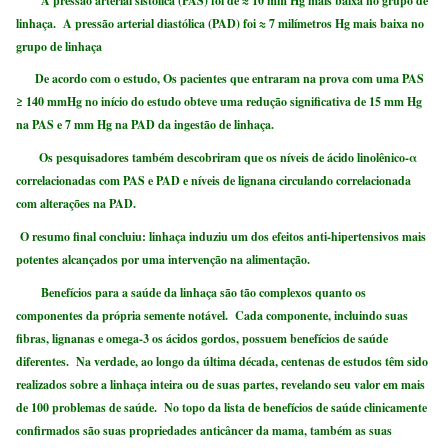
A pressão arterial sistólica (PAS) foi de ≈ 10 mm Hg mais baixa no grupo de
linhaça. A pressão arterial diastólica (PAD) foi ≈ 7 milímetros Hg mais baixa no
grupo de linhaça
De acordo com o estudo, Os pacientes que entraram na prova com uma PAS
≥ 140 mmHg no início do estudo obteve uma redução significativa de 15 mm Hg
na PAS e 7 mm Hg na PAD da ingestão de linhaça.
Os pesquisadores também descobriram que os níveis de ácido linolênico-α
correlacionadas com PAS e PAD e níveis de lignana circulando correlacionada
com alterações na PAD.
O resumo final concluiu: linhaça induziu um dos efeitos anti-hipertensivos mais
potentes alcançados por uma intervenção na alimentação.
Benefícios para a saúde da linhaça são tão complexos quanto os
componentes da própria semente notável. Cada componente, incluindo suas
fibras, lignanas e omega-3 os ácidos gordos, possuem benefícios de saúde
diferentes. Na verdade, ao longo da última década, centenas de estudos têm sido
realizados sobre a linhaça inteira ou de suas partes, revelando seu valor em mais
de 100 problemas de saúde. No topo da lista de benefícios de saúde clinicamente
confirmados são suas propriedades anticâncer da mama, também as suas