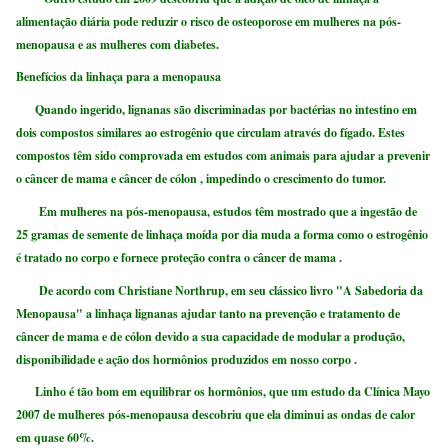
alimentação diária pode reduzir o risco de osteoporose em mulheres na pós-
menopausa e as mulheres com diabetes.
Benefícios da linhaça para a menopausa
Quando ingerido, lignanas são discriminadas por bactérias no intestino em
dois compostos similares ao estrogênio que circulam através do fígado. Estes
compostos têm sido comprovada em estudos com animais para ajudar a prevenir
o câncer de mama e câncer de cólon , impedindo o crescimento do tumor.
Em mulheres na pós-menopausa, estudos têm mostrado que a ingestão de
25 gramas de semente de linhaça moída por dia muda a forma como o estrogênio
é tratado no corpo e fornece proteção contra o câncer de mama .
De acordo com Christiane Northrup, em seu clássico livro "A Sabedoria da
Menopausa" a linhaça lignanas ajudar tanto na prevenção e tratamento de
câncer de mama e de cólon devido a sua capacidade de modular a produção,
disponibilidade e ação dos hormônios produzidos em nosso corpo .
Linho é tão bom em equilibrar os hormônios, que um estudo da Clínica Mayo
2007 de mulheres pós-menopausa descobriu que ela diminui as ondas de calor
em quase 60%.