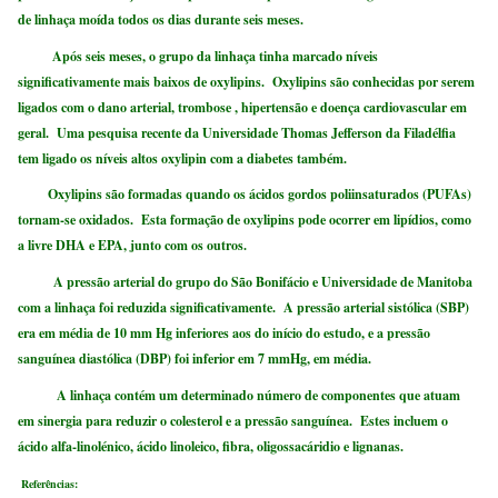
de linhaça moída todos os dias durante seis meses.
Após seis meses, o grupo da linhaça tinha marcado níveis
significativamente mais baixos de oxylipins. Oxylipins são conhecidas por serem
ligados com o dano arterial, trombose , hipertensão e doença cardiovascular em
geral. Uma pesquisa recente da Universidade Thomas Jefferson da Filadélfia
tem ligado os níveis altos oxylipin com a diabetes também.
Oxylipins são formadas quando os ácidos gordos poliinsaturados (PUFAs)
tornam-se oxidados. Esta formação de oxylipins pode ocorrer em lipídios, como
a livre DHA e EPA, junto com os outros.
A pressão arterial do grupo do São Bonifácio e Universidade de Manitoba
com a linhaça foi reduzida significativamente. A pressão arterial sistólica (SBP)
era em média de 10 mm Hg inferiores aos do início do estudo, e a pressão
sanguínea diastólica (DBP) foi inferior em 7 mmHg, em média.
A linhaça contém um determinado número de componentes que atuam
em sinergia para reduzir o colesterol e a pressão sanguínea. Estes incluem o
ácido alfa-linolénico, ácido linoleico, fibra, oligossacáridio e lignanas.
Referências: