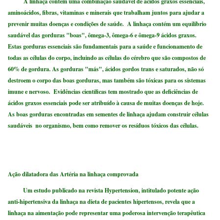
A linhaça contém uma combinação saudável de ácidos graxos essenciais,
aminoácidos, fibras, vitaminas e minerais que trabalham juntos para ajudar a
prevenir muitas doenças e condições de saúde. A linhaça contém um equilíbrio
saudável das gorduras "boas", ômega-3, ômega-6 e ômega-9 ácidos graxos.
Estas gorduras essenciais são fundamentais para a saúde e funcionamento de
todas as células do corpo, incluindo as células do cérebro que são compostos de
60% de gordura. As gorduras "más", ácidos gordos trans e saturados, não só
destroem o corpo das boas gorduras, mas também são tóxicas para os sistemas
imune e nervoso. Evidências científicas tem mostrado que as deficiências de
ácidos graxos essenciais pode ser atribuído à causa de muitas doenças de hoje.
As boas gorduras encontradas em sementes de linhaça ajudam construir células
saudáveis ​​ no organismo, bem como remover os resíduos tóxicos das células.
Ação dilatadora
das Artéria na l
inhaça comprovada
Um estudo publicado na revista Hypertension, intitulado potente ação
anti-hipertensiva da linhaça na dieta de pacientes hipertensos, revela que a
linhaça na aimentação pode representar uma poderosa intervenção terapêutica