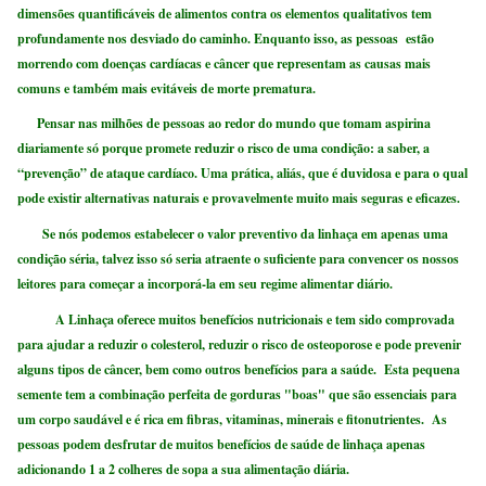
dimensões quantificáveis ​​de alimentos contra os elementos qualitativos tem
profundamente nos desviado do caminho. Enquanto isso, as pessoas estão
morrendo com doenças cardíacas e câncer que representam as causas mais
comuns e também mais evitáveis de morte prematura.
Pensar nas milhões de pessoas ao redor do mundo que tomam aspirina
diariamente só porque promete reduzir o risco de uma condição: a saber, a
“prevenção” de ataque cardíaco. Uma prática, aliás, que é duvidosa e para o qual
pode existir alternativas naturais e provavelmente muito mais seguras e eficazes.
Se nós podemos estabelecer o valor preventivo da linhaça em apenas uma
condição séria, talvez isso só seria atraente o suficiente para convencer os nossos
leitores para começar a incorporá-la em seu regime alimentar diário.
A Linhaça oferece muitos benefícios nutricionais e tem sido comprovada
para ajudar a reduzir o colesterol, reduzir o risco de osteoporose e pode prevenir
alguns tipos de câncer, bem como outros benefícios para a saúde. Esta pequena
semente tem a combinação perfeita de gorduras "boas" que são essenciais para
um corpo saudável e é rica em fibras, vitaminas, minerais e fitonutrientes. As
pessoas podem desfrutar de muitos benefícios de saúde de linhaça apenas
adicionando 1 a 2 colheres de sopa a sua alimentação diária.