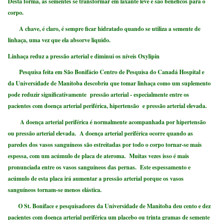
Desta forma, as sementes se transformar em laxante leve e são benéficos para o
corpo.
A chave, é claro, é sempre ficar hidratado quando se utiliza a semente de
linhaça, uma vez que ela absorve liquido.
Linhaça reduz a pressão arterial e diminui os níveis Oxylipin
Pesquisa feita em São Bonifácio Centro de Pesquisa do Canadá Hospital e
da Universidade de Manitoba descobriu que tomar linhaça como um suplemento
pode reduzir significativamente pressão arterial - especialmente entre os
pacientes com doença arterial periférica, hipertensão e pressão arterial elevada.
A doença arterial periférica é normalmente acompanhada por hipertensão
ou pressão arterial elevada. A doença arterial periférica ocorre quando as
paredes dos vasos sanguíneos são estreitadas por todo o corpo tornar-se mais
espessa, com um acúmulo de placa de ateroma. Muitas vezes isso é mais
pronunciada entre os vasos sanguíneos das pernas. Este espessamento e
acúmulo de esta placa irá aumentar a pressão arterial porque os vasos
sanguíneos tornam-se menos elástica.
O St. Boniface e pesquisadores da Universidade de Manitoba deu cento e dez
pacientes com doença arterial periférica um placebo ou trinta gramas de semente