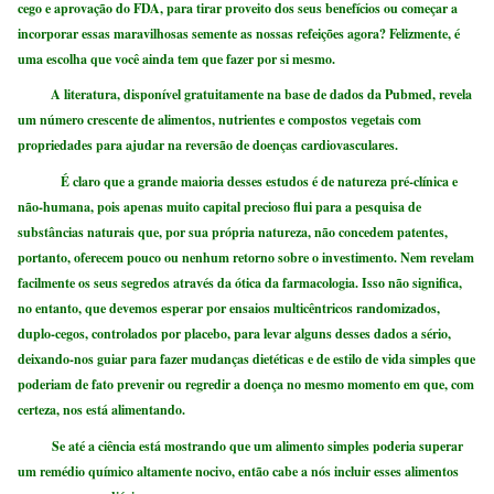
cego e aprovação do FDA, para tirar proveito dos seus benefícios ou começar a
incorporar essas maravilhosas semente as nossas refeições agora? Felizmente, é
uma escolha que você ainda tem que fazer por si mesmo.
A literatura, disponível gratuitamente na base de dados da Pubmed, revela
um número crescente de alimentos, nutrientes e compostos vegetais com
propriedades para ajudar na reversão de doenças cardiovasculares.
É claro que a grande maioria desses estudos é de natureza pré-clínica e
não-humana, pois apenas muito capital precioso flui para a pesquisa de
substâncias naturais que, por sua própria natureza, não concedem patentes,
portanto, oferecem pouco ou nenhum retorno sobre o investimento. Nem revelam
facilmente os seus segredos através da ótica da farmacologia. Isso não significa,
no entanto, que devemos esperar por ensaios multicêntricos randomizados,
duplo-cegos, controlados por placebo, para levar alguns desses dados a sério,
deixando-nos guiar para fazer mudanças dietéticas e de estilo de vida simples que
poderiam de fato prevenir ou regredir a doença no mesmo momento em que, com
certeza, nos está alimentando.
Se até a ciência está mostrando que um alimento simples poderia superar
um remédio químico altamente nocivo, então cabe a nós incluir esses alimentos