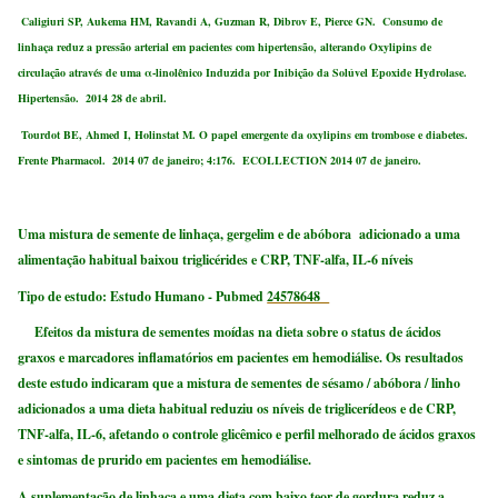
Caligiuri SP, Aukema HM, Ravandi A, Guzman R, Dibrov E, Pierce GN. Consumo de
linhaça reduz a pressão arterial em pacientes com hipertensão, alterando Oxylipins de
circulação através de uma α-linolênico Induzida por Inibição da Solúvel Epoxide Hydrolase.
Hipertensão. 2014 28 de abril.
Tourdot BE, Ahmed I, Holinstat M. O papel emergente da oxylipins em trombose e diabetes.
Frente Pharmacol. 2014 07 de janeiro; 4:176. ECOLLECTION 2014 07 de janeiro.
Uma mistura de
semente de linhaça,
gergelim e de abóbora
adicionado a uma
alimentação habitual baixou triglicérides e CRP, TNF-alfa, IL-6 níveis
Tipo de estudo: Estudo Humano
- Pubmed
24578648
Efeitos da mistura de sementes moídas na dieta sobre o status de ácidos
graxos e marcadores inflamatórios em pacientes em hemodiálise.
Os resultados
deste estudo indicaram que a mistura de sementes de sésamo / abóbora / linho
adicionados a uma dieta habitual reduziu os níveis de triglicerídeos e de CRP,
TNF-alfa, IL-6, afetando o controle glicêmico e perfil melhorado de ácidos graxos
e sintomas de prurido em pacientes em hemodiálise.
A suplementação de linhaça e uma dieta com baixo teor de gordura reduz a