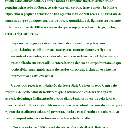
atuam como antioxidantes. Outras fontes de lignanas incluem sementes de
gergelim , girassol e abóbora, cereais (centeio, cevada, trigo e aveia), brócolis e
feijão, mas a pequena semente de linhaça tem mais de 800 vezes a quantidade de
lignanas do que qualquer um dos outros. A quantidade de lignanas na semente
de linhaça é mais de 100 vezes maior do que a soja, o cérebro de trigo, milho,
aveia e trigo sarraceno.
Lignana
: As lignanas são uma classe de compostos vegetais com
propriedades semelhantes aos estrogénios e antioxidantes. A lignana
encontrada na linhaça é conhecida como secoisolariciresinol diglucoside, é
metabolizado em enterodial e enterolactona dentro do corpo humano, o que
pode afetar uma ampla gama de tecidos corporais, incluindo os sistemas
reprodutivo e cardiovascular.
Um estudo recente em Nutrição da Iowa State University e do Centro de
Pesquisa de Bem-Estar descobriram que a adição de 3 colheres de sopa de
semente de linhaça à alimentação a cada dia reduziu os níveis de colesterol em
homens em até 10 por cento. Mesmo que esse percentual é menor do que se pode
esperar da medicação colesterol prescrita, ainda é considerado uma alternativa
natural importante para os homens que têm colesterol alto.
Outro estudo em 2009 descobriu que a adição de óleo de linhaça à