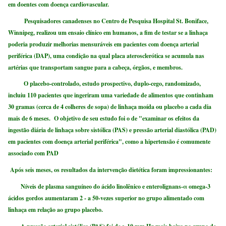
em doentes com doença cardiovascular.
Pesquisadores canadenses no Centro de Pesquisa Hospital St. Boniface,
Winnipeg, realizou um ensaio clínico em humanos, a fim de testar se a linhaça
poderia produzir melhorias mensuráveis ​​em pacientes com doença arterial
periférica (DAP), uma condição na qual placa aterosclerótica se acumula nas
artérias que transportam sangue para a cabeça, órgãos, e membros.
O placebo-controlado, estudo prospectivo, duplo-cego, randomizado,
incluiu 110 pacientes que ingeriram uma variedade de alimentos que continham
30 gramas (cerca de 4 colheres de sopa) de linhaça moída ou placebo a cada dia
mais de 6 meses. O objetivo de seu estudo foi o de "examinar os efeitos da
ingestão diária de linhaça sobre sistólica (PAS) e pressão arterial diastólica (PAD)
em pacientes com doença arterial periférica", como a hipertensão é comumente
associado com PAD
Após seis meses, os resultados da intervenção dietética foram impressionantes:
Níveis de plasma sanguíneo do ácido linolênico e enterolignans-α omega-3
ácidos gordos aumentaram 2 - a 50-vezes superior no grupo alimentado com
linhaça em relação ao grupo placebo.