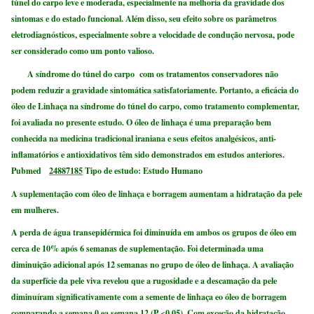
túnel do carpo leve e moderada, especialmente na melhoria da gravidade dos
sintomas e do estado funcional. Além disso, seu efeito sobre os parâmetros
eletrodiagnósticos, especialmente sobre a velocidade de condução nervosa, pode
ser considerado como um ponto valioso.
A síndrome do túnel do carpo com os tratamentos conservadores não
podem reduzir a gravidade sintomática satisfatoriamente. Portanto, a eficácia do
óleo de Linhaça na síndrome do túnel do carpo, como tratamento complementar,
foi avaliada no presente estudo. O óleo de linhaça é uma preparação bem
conhecida na medicina tradicional iraniana e seus efeitos analgésicos, anti-
inflamatórios e antioxidativos têm sido demonstrados em estudos anteriores.
Pubmed
24887185
Tipo de estudo: Estudo Humano
A suplementação com óleo de linhaça e borragem aumentam a hidratação da pele
em mulheres.
A perda de água transepidérmica foi diminuída em ambos os grupos de óleo em
cerca de 10% após 6 semanas de suplementação. Foi determinada uma
diminuição adicional após 12 semanas no grupo de óleo de linhaça. A avaliação
da superfície da pele viva revelou que a rugosidade e a descamação da pele
diminuíram significativamente com a semente de linhaça eo óleo de borragem
comparando a semana 0 ea semana 12 (P <0,05). Com exceção da hidratação,