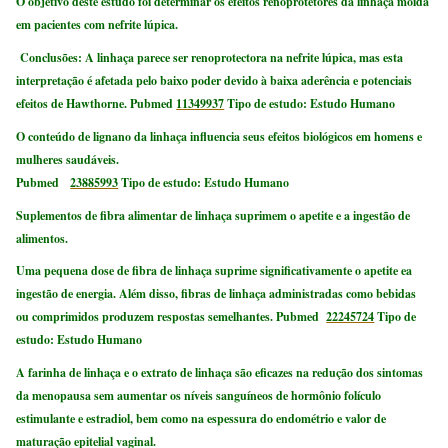
O objetivo deste estudo foi determinar os efeitos renoprotetores da linhaça moída
em pacientes com nefrite lúpica.
Conclusões: A linhaça parece ser renoprotectora na nefrite lúpica, mas esta
interpretação é afetada pelo baixo poder devido à baixa aderência e potenciais
efeitos de Hawthorne. Pubmed
11349937
Tipo de estudo: Estudo Humano
O conteúdo de lignano da linhaça influencia seus efeitos biológicos em homens e
mulheres saudáveis.
Pubmed
23885993
Tipo de estudo: Estudo Humano
Suplementos de fibra alimentar de linhaça suprimem o apetite e a ingestão de
alimentos.
Uma pequena dose de fibra de linhaça suprime significativamente o apetite ea
ingestão de energia.
Além disso, fibras de linhaça administradas como bebidas
ou comprimidos produzem respostas semelhantes.
Pubmed
22245724
Tipo de
estudo: Estudo Humano
A farinha de linhaça e o extrato de linhaça são eficazes na redução dos sintomas
da menopausa sem aumentar os níveis sanguíneos de hormônio folículo
estimulante e estradiol, bem como na espessura do endométrio e valor de
maturação epitelial vaginal.