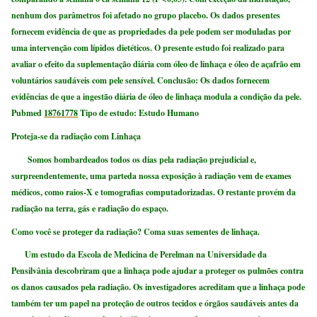
nenhum dos parâmetros foi afetado no grupo placebo. Os dados presentes
fornecem evidência de que as propriedades da pele podem ser moduladas por
uma intervenção com lípidos dietéticos.
O presente estudo foi realizado para
avaliar o efeito da suplementação diária com óleo de linhaça e óleo de açafrão em
voluntários saudáveis com pele sensível. Conclusão: Os dados fornecem
evidências de que a ingestão diária de óleo de linhaça modula a condição da pele.
Pubmed
18761778
Tipo de estudo: Estudo Humano
Proteja-se da radiação com Linhaça
Somos bombardeados todos os dias pela radiação prejudicial e,
surpreendentemente, uma parteda nossa exposição à radiação vem de exames
médicos, como raios-X e tomografias computadorizadas. O restante provém da
radiação na terra, gás e radiação do espaço.
Como você se proteger da radiação? Coma suas sementes de linhaça.
Um estudo da Escola de Medicina de Perelman na Universidade da
Pensilvânia descobriram que a linhaça pode ajudar a proteger os pulmões contra
os danos causados ​​pela radiação. Os investigadores acreditam que a linhaça pode
também ter um papel na proteção de outros tecidos e órgãos saudáveis ​​antes da