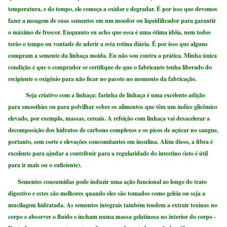
temperatura, e do tempo, ele começa a oxidar e degradar. É por isso que devemos
fazer a moagem de suas sementes em um moedor ou liquidificador para garantir
o máximo de frescor. Enquanto eu acho que essa é uma ótima idéia, nem todos
terão o tempo ou vontade de aderir a esta rotina diária. É por isso que alguns
compram a semente da linhaça moída. Eu não sou contra a prática. Minha única
condição é que o comprador se certifique de que o fabricante tenha liberado do
recipiente o oxigênio para não ficar no pacote no momento da fabricação.
Seja criativo com a linhaça: farinha de linhaça é uma excelente adição
para smoothies ou para polvilhar sobre os alimentos que têm um índice glicêmico
elevado, por exemplo, massas, cereais. A refeição com linhaça vai desacelerar a
decomposição dos hidratos de carbono complexos e os picos de açúcar no sangue,
portanto, sem corte e elevações concomitantes em insulina. Além disso, a fibra é
excelente para ajudar a contribuir para a regularidade do intestino (isto é útil
para ir mais ou o suficiente).
Sementes consumidas pode induzir uma ação funcional ao longo do trato
digestivo e estes são melhores quando eles são tomados como geléia ou seja a
mucilagem hidratada. As sementes integrais também tendem a extrair toxinas no
corpo e absorver o fluido e incham numa massa gelatinosa no interior do corpo -