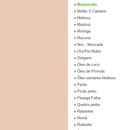
Manjericão
Melão S Caetano
Melissa
Mastruz
Moringa
Mucuna
Noz - Moscada
Ora-Pro-Nobis
Orégano
Óleo de coco
Óleo de Prímula
Óleo semente Abóbora
Perila
Picão preto
Pitanga Folha
Quebra pedra
Rabanete
Romã
Ruibarbo