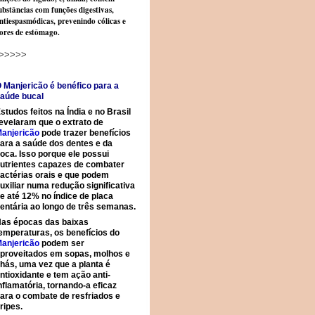
ubstâncias com funções digestivas,
ntiespasmódicas, prevenindo cólicas e
ores de estômago.
>>>>>
 Manjericão é benéfico para a
aúde bucal
studos feitos na Índia e no Brasil
evelaram que o extrato de
anjericão
pode trazer benefícios
ara a saúde dos dentes e da
oca. Isso porque ele possui
utrientes capazes de combater
actérias orais e que podem
uxiliar numa redução significativa
e até 12% no índice de placa
entária ao longo de três semanas.
as épocas das baixas
emperaturas, os benefícios do
anjericão
podem ser
proveitados em sopas, molhos e
hás, uma vez que a planta é
ntioxidante e tem ação anti-
nflamatória, tornando-a eficaz
ara o combate de resfriados e
ripes.