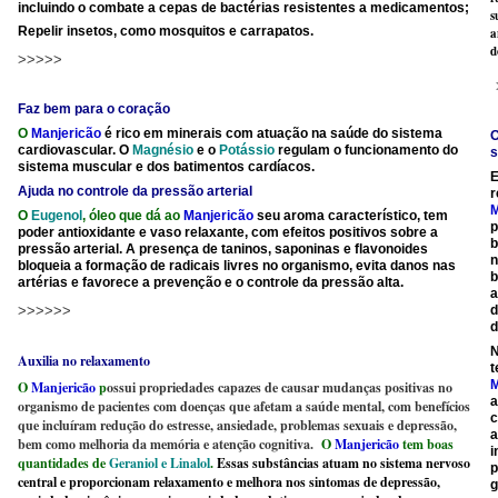
incluindo o combate a cepas de bactérias resistentes a medicamentos;
s
Repelir insetos, como mosquitos e carrapatos.
a
d
>>>>>
Faz bem para o coração
O
Manjericão
é rico em minerais com atuação na saúde do sistema
O
cardiovascular. O
Magnésio
e o
Potássio
regulam o funcionamento do
s
sistema muscular e dos batimentos cardíacos.
E
Ajuda no controle da pressão arterial
r
M
O
Eugenol
, óleo que dá ao
Manjericão
seu aroma característico, tem
p
poder antioxidante e vaso relaxante, com efeitos positivos sobre a
b
pressão arterial. A presença de taninos, saponinas e flavonoides
n
bloqueia a formação de radicais livres no organismo, evita danos nas
b
artérias e favorece a prevenção e o controle da pressão alta.
a
>>>>>>
d
d
N
Auxilia no relaxamento
t
M
O
Manjericão
p
ossui propriedades capazes de causar mudanças positivas no
a
organismo de pacientes com doenças que afetam a saúde mental, com benefícios
c
que incluíram redução do estresse, ansiedade, problemas sexuais e depressão,
a
bem como melhoria da memória e atenção cognitiva.
O
Manjericão
tem boas
i
quantidades de
Geraniol e Linalol
.
Essas substâncias atuam no sistema nervoso
p
central e proporcionam relaxamento e melhora nos sintomas de depressão,
g