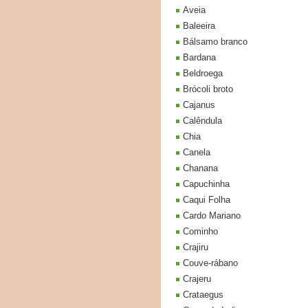
Aveia
Baleeira
Bálsamo branco
Bardana
Beldroega
Brócoli broto
Cajanus
Calêndula
Chia
Canela
Chanana
Capuchinha
Caqui Folha
Cardo Mariano
Cominho
Crajiru
Couve-rábano
Crajeru
Crataegus