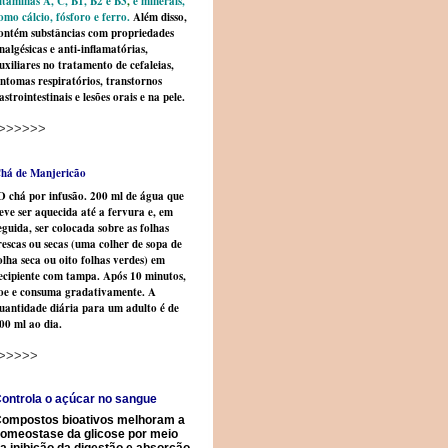
itaminas A, C, B1, B2 e B3
,
e minerais,
omo cálcio, fósforo e ferro
.
Além disso,
ontém substâncias com propriedades
nalgésicas e anti-inflamatórias,
uxiliares no tratamento de cefaleias,
intomas respiratórios, transtornos
astrointestinais e lesões orais e na pele.
>>>>>>
há de Manjericão
 chá por infusão. 200 ml de água que
eve ser aquecida até a fervura e, em
eguida, ser colocada sobre as folhas
rescas ou secas (uma colher de sopa de
olha seca ou oito folhas verdes) em
ecipiente com tampa. Após 10 minutos,
oe e consuma gradativamente. A
uantidade diária para um adulto é de
00 ml ao dia.
>>>>>
ontrola o açúcar no sangue
ompostos bioativos melhoram a
omeostase da glicose por meio