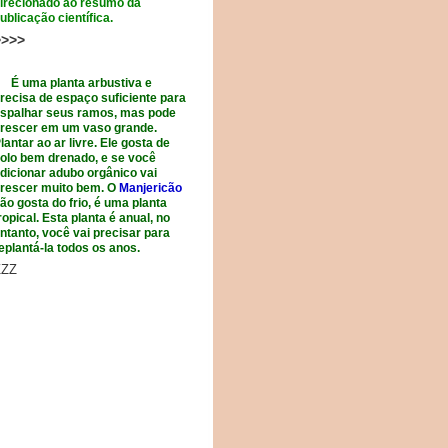
irecionado ao resumo da
ublicação científica.
>>>>
 uma planta arbustiva e
recisa de espaço suficiente para
spalhar seus ramos, mas pode
rescer em um vaso grande.
lantar ao ar livre. Ele gosta de
olo bem drenado, e se você
dicionar adubo orgânico vai
rescer muito bem. O
Manjericão
ão gosta do frio, é uma planta
ropical. Esta planta é anual, no
ntanto, você vai precisar para
eplantá-la todos os anos.
ZZZ