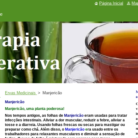
Página Inicial
Map
de
M
Ervas Medicinais
>
Manjericão
a
Manjericão
C
v
Manjericão, uma planta poderosa!
i
Nos tempos antigos, as folhas de
Manjericão
eram usadas para tratar
a
infecções intestinais. Aliviar a dor muscular, reduzir a febre, aliviar a
d
tosse e a diarreia. Usando folhas frescas ou secas para mastigar ou
s
preparar como chá. Além disso, o
Manjericão
e
ra usado entre os
n
trabalhadores para relaxantes musculares e diminuir a sensação de