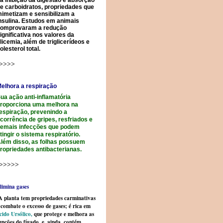
a inibição da digestão e absorção
e carboidratos, propriedades que
imetizam e sensibilizam a
nsulina. Estudos em animais
omprovaram a redução
ignificativa nos valores da
licemia, além de triglicerídeos e
olesterol total.
>>>>
elhora a respiração
ua ação anti-inflamatória
roporciona uma melhora na
espiração, prevenindo a
corrência de gripes, resfriados e
emais infecções que podem
tingir o sistema respiratório.
lém disso, as folhas possuem
ropriedades antibacterianas.
>>>>>
limina gases
 planta tem propriedades carminativas
 combate o excesso de gases; é rica em
cido Ursólico,
que protege e melhora as
unções do fígado, e, ainda, contém