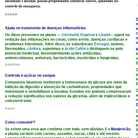
ansiedade e insônia. possui propriedades sedativas suaves, ajudando no
controle de enxaqueca.
>>>>>
D
n
Ajuda no tratamento de doenças inflamatórias
e
c
Os óleos presentes na planta —
Citronelol, Eugenol
e
Linalo
l
— agem na
o
redução das inflamações no corpo, como artrite, doenças cardíacas e
u
problemas intestinais. Além disso, as substâncias
Estragol
, taninos,
flavonoides,
cânfora
, saponinas e
ácido Caféico
distinguem-se pelo
M
potencial medicinal, desempenhando ações antiácidas,
f
antimicrobianas, antivirais, bactericidas, inseticidas e fungicidas.
n
E
>>>>>>
p
Controla o açúcar no sangue
e
Compostos bioativos melhoram a homeostase da glicose por meio da
E
inibição da digestão e absorção de carboidratos, propriedades que
Ó
mimetizam e sensibilizam a insulina. Estudos em animais comprovaram
a
a redução significativa nos valores da glicemia, além de triglicerídeos e
n
colesterol total.
2
>>>>
O
a
e
Como consumir?
p
Se existe uma erva que combina com tudo, sem dúvidas é o
Manjericão
.
d
a planta vai bem com carnes, assados, sucos, chás e até mesmo
n