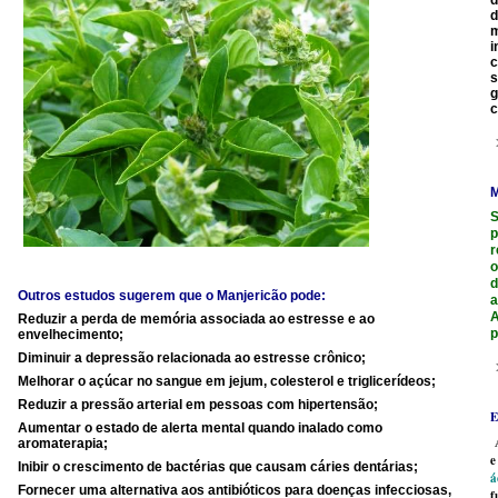
d
d
m
i
c
s
g
c
M
S
p
r
o
d
Outros estudos sugerem que o Manjericão pode:
a
A
Reduzir a perda de memória associada ao estresse e ao
p
envelhecimento;
Diminuir a depressão relacionada ao estresse crônico;
Melhorar o açúcar no sangue em jejum, colesterol e triglicerídeos;
Reduzir a pressão arterial em pessoas com hipertensão;
E
Aumentar o estado de alerta mental quando inalado como
A
aromaterapia;
e
Inibir o crescimento de bactérias que causam cáries dentárias;
á
Fornecer uma alternativa aos antibióticos para doenças infecciosas,
f