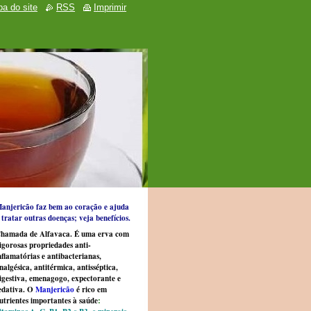
a do site
RSS
Imprimir
anjericão faz bem ao coração e ajuda
 tratar outras doenças; veja benefícios.
hamada de Alfavaca. É uma erva com
igorosas propriedades anti-
nflamatórias e antibacterianas,
nalgésica, antitérmica, antisséptica,
igestiva, emenagogo, expectorante e
edativa. O
Manjericão
é rico em
utrientes importantes à saúde
: