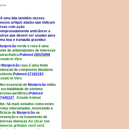
>>>
ê uma lida também nesses
ossos artigos abaixo que indicam
rvas com ação
omprovadamente anticâncer e
utras que devem ser usadas para
ma boa e tranquila gravidez:
anjericão
verde e roxo é uma
onte de antioxidantes de interesse
utracêutico.
Pubmed
28025898
studo In Vitro
O
Manjericão
roxo é uma fonte
otencial de compostos bioativos
stáveis.
Pubmed
27192193
studo In Vitro
leo essencial de
Manjericão
inibiu
 excitabilidade do sistema
ervoso periférico
.Pubmed
7446227
Estudo Animal
bs:
há mais estudos como estes
cima relacionados, mostrando a
ficácia do
Manjericão
na
revenção e no tratamento de
iversas doenças A
o clicar nos
úmeros grifados você será