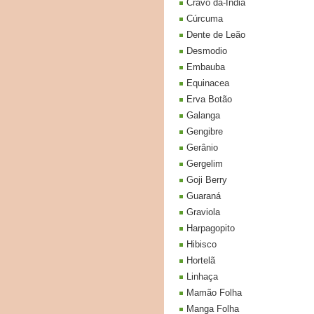
Cravo da-India
Cúrcuma
Dente de Leão
Desmodio
Embauba
Equinacea
Erva Botão
Galanga
Gengibre
Gerânio
Gergelim
Goji Berry
Guaraná
Graviola
Harpagopito
Hibisco
Hortelã
Linhaça
Mamão Folha
Manga Folha