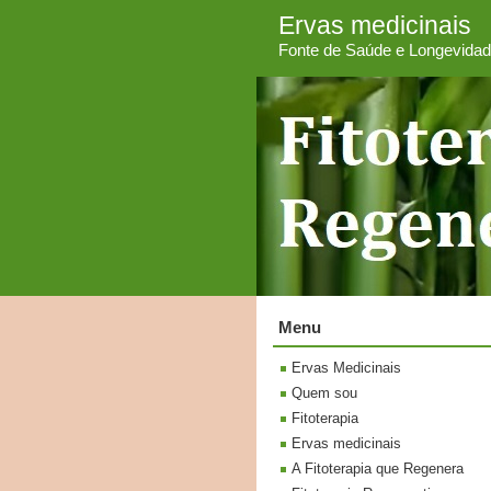
Ervas medicinais
Fonte de Saúde e Longevida
Menu
Ervas Medicinais
Quem sou
Fitoterapia
Ervas medicinais
A Fitoterapia que Regenera