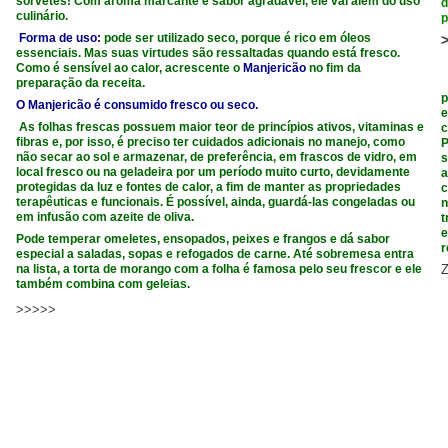
sorvetes! Com aroma marcante e sabor agradável, ele vai além do uso
d
culinário.
p
F
orma de us
o:
pode ser utilizado seco, porque é rico em óleos
essenciais. Mas suas virtudes são ressaltadas quando está fresco.
Como é sensível ao calor, acrescente o
Manjericão
no fim da
preparação da receita.
É
p
O Manjericão é consumido fresco ou seco.
e
As folhas frescas possuem maior teor de princípios ativos, vitaminas e
c
fibras e, por isso, é preciso ter cuidados adicionais no manejo, como
P
não secar ao sol e armazenar, de preferência, em frascos de vidro, em
s
local fresco ou na geladeira por um período muito curto, devidamente
a
protegidas da luz e fontes de calor, a fim de manter as propriedades
c
terapêuticas e funcionais. É possível, ainda, guardá-las congeladas ou
n
em infusão com azeite de oliva.
t
e
Pode temperar omeletes, ensopados, peixes e frangos e dá sabor
r
especial a saladas, sopas e refogados de carne. Até sobremesa entra
na lista, a torta de morango com a folha é famosa pelo seu frescor e ele
também combina com geleias.
>>>>>