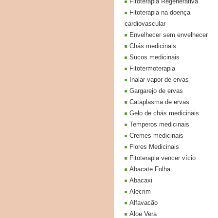
Fitoterapia Regenerativa
Fitoterapia na doença
cardiovascular
Envelhecer sem envelhecer
Chás medicinais
Sucos medicinais
Fitotermoterapia
Inalar vapor de ervas
Gargarejo de ervas
Cataplasma de ervas
Gelo de chás medicinais
Temperos medicinais
Cremes medicinais
Flores Medicinais
Fitoterapia vencer vício
Abacate Folha
Abacaxi
Alecrim
Alfavacão
Aloe Vera