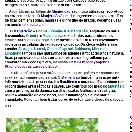
v
fadiga. O suco da folha é misturado com xaropes para tosse,
c
refrigerantes e outras bebidas para dar sabor.
c
Aromáticas, as folhas de
Manjericão
são muito utilizadas, sobretudo,
a
na cozinha italiana.
O
Manjericão
é um dos ingredientes do pesto, além
a
de ficar bem em sopas, massas e outro tipo de pratos. Podemos usar
s
em omeletes e saladas.
g
O
Manjericão
é rico de
Vitamina K e Manganês,
enquanto os seus
flavonóides,
Orientin
e
Vicenina
são excelentes para proteger as
células brancas do sangue e até mesmo o seu DNA. Os flavonóides
protegem as células da radiação e oxidação. Os óleos voláteis, que
contêm
Estragol, Linalol, Cineol, Eugenol, Sabinene, Mirceno e
C
Limoneno
também são maravilhosos agentes antibacterianos naturais.
O
Suas propriedades antibacterianas torná o um ingrediente para
combater infecções graves, incluindo
Listeria monocytogenes,
d
Staphylococcus aureus e E. coli.
s
f
É tão benéfico para a saúde que em alguns países é chamado de
f
erva santa. (manjericão santo). O
Manjericão
também tem ação anti-
r
inflamatória e até para reduzir a flatulência e náuseas. Ela também tem
c
propriedades antissépticas suaves. Ele contribui por meio do
Magnésio
q
c
om a prevenção de doença cardiovascular. Melhora a circulação,
reduz a oxidação do colesterol, reduz inflamação e aumentar a
2
imunidade. Pode também tratar dores de estômago e dores de cabeça.
>>>
C
C
h