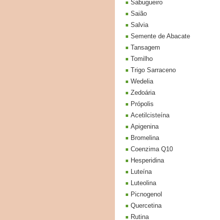
Sabugueiro
Saião
Salvia
Semente de Abacate
Tansagem
Tomilho
Trigo Sarraceno
Wedelia
Zedoária
Própolis
Acetilcisteína
Apigenina
Bromelina
Coenzima Q10
Hesperidina
Luteína
Luteolina
Picnogenol
Quercetina
Rutina