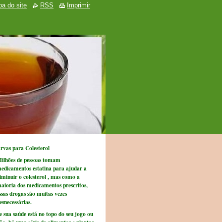
a do site
RSS
Imprimir
rvas para Colesterol
ilhões de pessoas tomam
edicamentos estatina para ajudar a
iminuir o colesterol , mas como a
aioria dos medicamentos prescritos,
ssas drogas são muitas vezes
esnecessárias.
e sua saúde está no topo do seu jogo ou