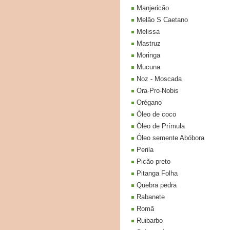
Manjericão
Melão S Caetano
Melissa
Mastruz
Moringa
Mucuna
Noz - Moscada
Ora-Pro-Nobis
Orégano
Óleo de coco
Óleo de Prímula
Óleo semente Abóbora
Perila
Picão preto
Pitanga Folha
Quebra pedra
Rabanete
Romã
Ruibarbo