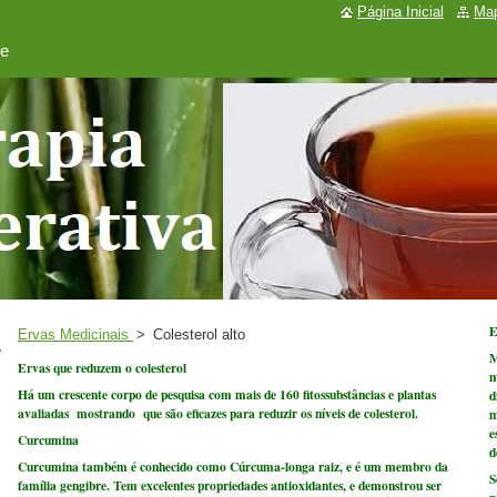
Página Inicial
Map
de
E
Ervas Medicinais
>
Colesterol alto
M
Ervas que reduzem o colesterol
m
Há um crescente corpo de pesquisa com mais de 160 fitossubstâncias e plantas
d
avaliadas mostrando que são eficazes para reduzir os níveis de colesterol.
m
e
Curcumina
d
Curcumina também é conhecido como Cúrcuma-longa raiz, e é um membro da
S
família gengibre. Tem excelentes propriedades antioxidantes, e demonstrou ser