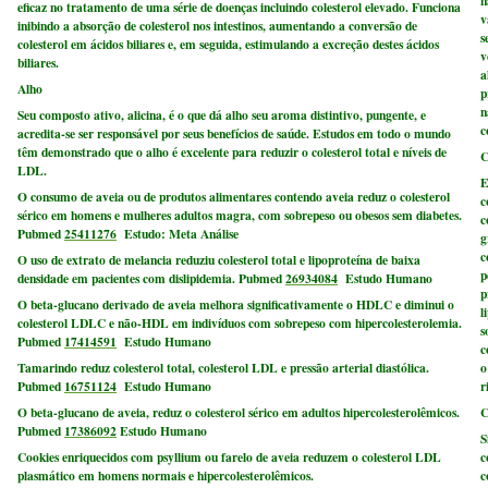
n
eficaz no tratamento de uma série de doenças incluindo colesterol elevado. Funciona
v
inibindo a absorção de colesterol nos intestinos, aumentando a conversão de
s
colesterol em ácidos biliares e, em seguida, estimulando a excreção destes ácidos
v
biliares.
a
Alho
p
n
Seu composto ativo, alicina, é o que dá alho seu aroma distintivo, pungente, e
c
acredita-se ser responsável por seus benefícios de saúde. Estudos em todo o mundo
têm demonstrado que o alho é excelente para reduzir o colesterol total e níveis de
C
LDL.
E
O consumo de aveia ou de produtos alimentares contendo aveia reduz o colesterol
c
sérico em homens e mulheres adultos magra, com sobrepeso ou obesos sem diabetes.
c
Pubmed
25411276
Estudo: Meta Análise
g
c
O uso de extrato de melancia reduziu colesterol total e lipoproteína de baixa
p
densidade em pacientes com dislipidemia. Pubmed
26934084
Estudo Humano
p
O beta-glucano derivado de aveia melhora significativamente o HDLC e diminui o
l
colesterol LDLC e não-HDL em indivíduos com sobrepeso com hipercolesterolemia.
s
Pubmed
17414591
Estudo Humano
c
Tamarindo reduz colesterol total, colesterol LDL e pressão arterial diastólica.
o
Pubmed
16751124
Estudo Humano
r
O beta-glucano de aveia, reduz o colesterol sérico em adultos hipercolesterolêmicos.
C
Pubmed
17386092
Estudo Humano
S
Cookies enriquecidos com psyllium ou farelo de aveia reduzem o colesterol LDL
c
plasmático em homens normais e hipercolesterolêmicos.
c