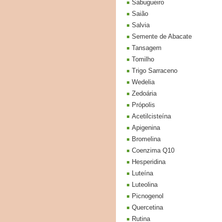
Sabugueiro
Saião
Salvia
Semente de Abacate
Tansagem
Tomilho
Trigo Sarraceno
Wedelia
Zedoária
Própolis
Acetilcisteína
Apigenina
Bromelina
Coenzima Q10
Hesperidina
Luteína
Luteolina
Picnogenol
Quercetina
Rutina