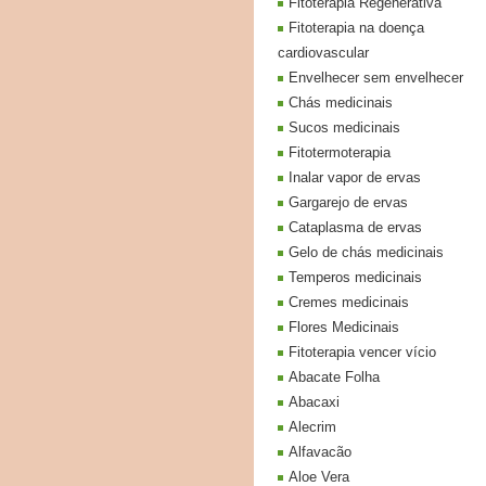
Fitoterapia Regenerativa
Fitoterapia na doença
cardiovascular
Envelhecer sem envelhecer
Chás medicinais
Sucos medicinais
Fitotermoterapia
Inalar vapor de ervas
Gargarejo de ervas
Cataplasma de ervas
Gelo de chás medicinais
Temperos medicinais
Cremes medicinais
Flores Medicinais
Fitoterapia vencer vício
Abacate Folha
Abacaxi
Alecrim
Alfavacão
Aloe Vera