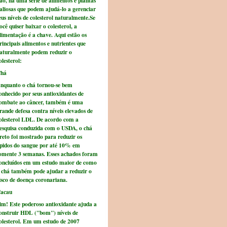
ão, há uma série de alimentos e plantas
aliosas que podem ajudá-lo a gerenciar
eus níveis de colesterol naturalmente.Se
ocê quiser baixar o colesterol, a
limentação é a chave. Aqui estão os
rincipais alimentos e nutrientes que
aturalmente podem reduzir o
olesterol:
há
nquanto o chá tornou-se bem
onhecido por seus antioxidantes de
ombate ao câncer, também é uma
rande defesa contra níveis elevados de
olesterol LDL. De acordo com a
esquisa conduzida com o USDA, o chá
reto foi mostrado para reduzir os
ipidos do sangue por até 10% em
omente 3 semanas. Esses achados foram
oncluídos em um estudo maior de como
 chá também pode ajudar a reduzir o
isco de doença coronariana.
acau
im! Este poderoso antioxidante ajuda a
onstruir HDL ("bom") níveis de
olesterol. Em um estudo de 2007