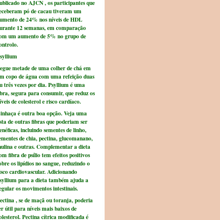
ublicado no AJCN , os participantes que
eceberam pó de cacau tiveram um
umento de 24% nos níveis de HDL
urante 12 semanas, em comparação
om um aumento de 5% no grupo de
ontrolo.
syllium
egue metade de uma colher de chá em
m copo de água com uma refeição duas
u três vezes por dia. Psyllium é uma
ibra, segura para consumir, que reduz os
íveis de colesterol e risco cardíaco.
inhaça é outra boa opção. Veja uma
ista de outras fibras que poderiam ser
enéficas, incluindo sementes de linho,
ementes de chia, pectina, glucomanano,
nulina e outras. Complementar a dieta
om fibra de psílio tem efeitos positivos
obre os lipídios no sangue, reduzindo o
isco cardiovascular. Adicionando
syllium para a dieta também ajuda a
egular os movimentos intestinais.
ectina , se de maçã ou toranja, poderia
er útil para níveis mais baixos de
olesterol. Pectina cítrica modificada é