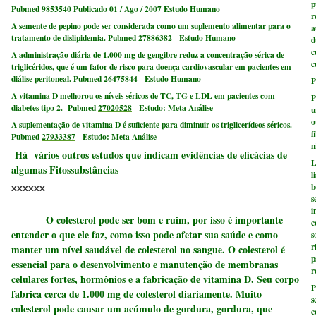
p
Pubmed
9853540
Publicado 01 / Ago / 2007 Estudo Humano
r
A semente de pepino pode ser considerada como um suplemento alimentar para o
a
tratamento de dislipidemia. Pubmed
27886382
Estudo Humano
d
c
A administração diária de 1.000 mg de gengibre reduz a concentração sérica de
c
triglicéridos, que é um fator de risco para doença cardiovascular em pacientes em
diálise peritoneal. Pubmed
26475844
Estudo Humano
P
A vitamina D melhorou os níveis séricos de TC, TG e LDL em pacientes com
P
diabetes tipo 2. Pubmed
27020528
Estudo: Meta Análise
u
o
A suplementação de vitamina D é suficiente para diminuir os triglicerídeos séricos.
f
Pubmed
27933387
Estudo: Meta Análise
n
Há vários outros estudos que indicam evidências de eficácias de
L
algumas Fitossubstâncias
l
b
xxxxxx
s
i
O colesterol pode ser bom e ruim, por isso é importante
c
entender o que ele faz, como isso pode afetar sua saúde e como
s
r
manter um nível saudável de colesterol no sangue. O colesterol é
p
essencial para o desenvolvimento e manutenção de membranas
r
celulares fortes, hormônios e a fabricação de vitamina D. Seu corpo
P
fabrica cerca de 1.000 mg de colesterol diariamente. Muito
s
colesterol pode causar um acúmulo de gordura, gordura, que
c