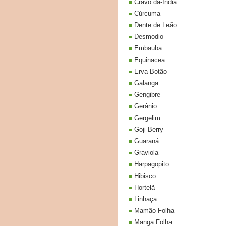
Cravo da-India
Cúrcuma
Dente de Leão
Desmodio
Embauba
Equinacea
Erva Botão
Galanga
Gengibre
Gerânio
Gergelim
Goji Berry
Guaraná
Graviola
Harpagopito
Hibisco
Hortelã
Linhaça
Mamão Folha
Manga Folha