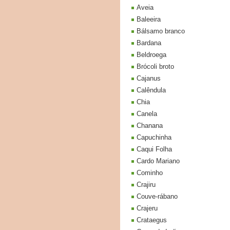
Aveia
Baleeira
Bálsamo branco
Bardana
Beldroega
Brócoli broto
Cajanus
Calêndula
Chia
Canela
Chanana
Capuchinha
Caqui Folha
Cardo Mariano
Cominho
Crajiru
Couve-rábano
Crajeru
Crataegus