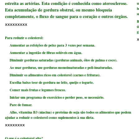
estreita as artérias. Esta condição é conhecida como aterosclerose.
u
b
Esta acumulação de gordura obstrui, ou mesmo bloqueia
s
completamente, o fluxo de sangue para o coração e outros órgãos.
B
xxxxxxxxx
ú
g
Para reduzir o colesterol:
Aumentar as refeições de peixe para 3 vezes por semana.
Aumentar a ingestão de fibras solúveis em água.
Diminuir gorduras saturadas (gorduras animais, óleo de palma e coco).
Ao usar gorduras, use gorduras monoinsaturadas e poli-insaturadas.
Diminuir os alimentos ricos em colesterol (carnes e frituras).
Escolha baixo teor de gordura no leite, queijo e iogurte.
Comer mais frutas e legumes frescos.
Iniciar um programa de exercícios e perder peso, se necessário.
Pare de fumar.
Alho, vitamina B3 (niacina) e proteína de soja são todos os alimentos que podem
ajudar a reduzir o colesterol como suplementos à sua dieta.
xxxxxxxx
O que é o colesterol alto?