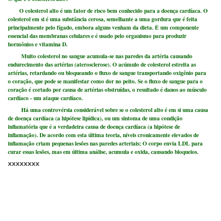
O colesterol alto é um fator de risco bem conhecido para a doença cardíaca. O
colesterol em si é uma substância cerosa, semelhante a uma gordura que é feita
principalmente pelo fígado, embora alguns venham da dieta. É um componente
essencial das membranas celulares e é usado pelo organismo para produzir
hormônios e vitamina D.
Muito colesterol no sangue acumula-se nas paredes da artéria causando
endurecimento das artérias (aterosclerose). O acúmulo de colesterol estreita as
artérias, retardando ou bloqueando o fluxo de sangue transportando oxigênio para
o coração, que pode se manifestar como dor no peito. Se o fluxo de sangue para o
coração é cortado por causa de artérias obstruídas, o resultado é danos ao músculo
cardíaco - um ataque cardíaco.
Há uma controvérsia considerável sobre se o colesterol alto é em si uma causa
de doença cardíaca (a hipótese lipídica), ou um sintoma de uma condição
inflamatória que é a verdadeira causa de doença cardíaca (a hipótese de
inflamação). De acordo com esta última teoria, níveis cronicamente elevados de
inflamação criam pequenas lesões nas paredes arteriais; O corpo envia LDL para
curar essas lesões, mas em última análise, acumula e oxida, causando bloqueios.
xxxxxxxx