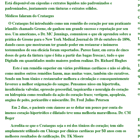
Está disponível em cápsulas e extratos líquidos não padronizados e
p
padronizados, juntamente com tinturas e extratos sólidos.
c
Médicos falaram do Crataegus
O
s
O Crataegus foi introduzido como um remédio do coração por um praticante
c
irlandês chamado Greene, ele ganhou um grande sucesso e reputação por seu
s
uso. Um americano, o Dr. MC Jennings, comunicou o que ele aprendeu sobre a
U
prática de Greene para o New York Medical Journal de 10 de outubro de 1896,
m
dando casos que mostraram ter grande poder em restaurar e inúmeros
e
testemunhos de sua eficácia foram suportados. Parece fazer, em cerca de cinco
e
doses de gota da tintura (que é feita a partir das bagas frescas), tudo o que
c
Digitalis em quantidades muito maiores podem realizar. Dr. Richard Hughes
1
Este é um remédio superior em vários problemas cardíacos e não só alivia,
d
como muitos outros remédios fazem, mas muitas vezes, também são curativos.
q
Sendo um bom tônico e restaurador melhora a circulação e consequentemente
A
favorece a melhor oxigenação do sangue. Pensamos nisso em hipertrofia,
s
insuficiência valvular, opressão precordial, taquicardia e neuralgia do coração
c
ou hidropisia como resultado da ação do coração fraco; vertigem, apoplexia,
angina de peito, pericardite e miocardite. Dr. Fred Julius Petersen
Em 2 dias, o paciente com cianose ao se deitar um pouco por conta do
imenso coração hipertrófico e dilatado teve uma melhoria maravilhosa. Dr. CM
Boger
E
a
Acredita-se que o Crataegus seja o rei dos tônicos do coração; tem sido
t
amplamente utilizado em Chicago por clínicas cardíacas por
anos com os
50
p
melhores resultados de ratificação. Dr. TK Moore