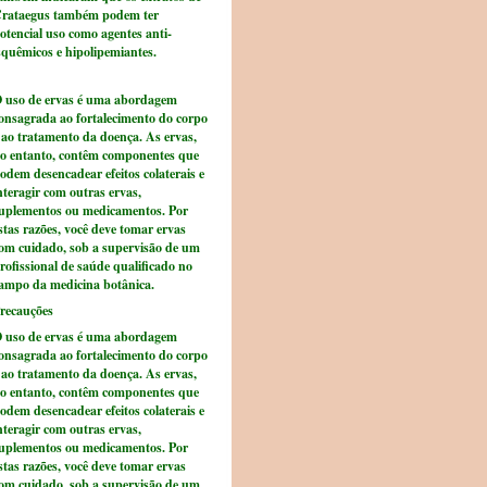
rataegus também podem ter
otencial uso como agentes anti-
squêmicos e hipolipemiantes.
 uso de ervas é uma abordagem
onsagrada ao fortalecimento do corpo
 ao tratamento da doença. As ervas,
o entanto, contêm componentes que
odem desencadear efeitos colaterais e
nteragir com outras ervas,
uplementos ou medicamentos. Por
stas razões, você deve tomar ervas
om cuidado, sob a supervisão de um
rofissional de saúde qualificado no
ampo da medicina botânica.
recauções
 uso de ervas é uma abordagem
onsagrada ao fortalecimento do corpo
 ao tratamento da doença. As ervas,
o entanto, contêm componentes que
odem desencadear efeitos colaterais e
nteragir com outras ervas,
uplementos ou medicamentos. Por
stas razões, você deve tomar ervas
om cuidado, sob a supervisão de um