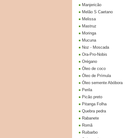
Manjericão
Melão S Caetano
Melissa
Mastruz
Moringa
Mucuna
Noz - Moscada
Ora-Pro-Nobis
Orégano
Óleo de coco
Óleo de Prímula
Óleo semente Abóbora
Perila
Picão preto
Pitanga Folha
Quebra pedra
Rabanete
Romã
Ruibarbo