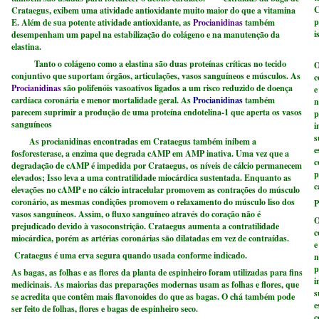
C
Crataegus, exibem uma atividade antioxidante muito maior do que a vitamina
p
E. Além de sua potente atividade antioxidante, as
Procianidinas
também
i
desempenham um papel na estabilização do colágeno e na manutenção da
elastina.
Tanto o colágeno como a elastina são duas proteínas críticas no tecido
O
conjuntivo que suportam órgãos, articulações, vasos sanguíneos e músculos. As
c
Procianidinas
são polifenóis vasoativos ligados a um risco reduzido de doença
e
cardíaca coronária e menor mortalidade geral. As
Procianidinas
também
n
parecem suprimir a produção de uma proteína endotelina-1 que aperta os vasos
p
sanguíneos
i
s
As procianidinas encontradas em Crataegus também inibem a
e
fosforesterase, a enzima que degrada cAMP em AMP inativa. Uma vez que a
c
degradação de cAMP é impedida por Crataegus, os níveis de cálcio permanecem
p
elevados; Isso leva a uma contratilidade miocárdica sustentada. Enquanto as
c
elevações no cAMP e no cálcio intracelular promovem as contrações do músculo
coronário, as mesmas condições promovem o relaxamento do músculo liso dos
P
vasos sanguíneos. Assim, o fluxo sanguíneo através do coração não é
O
prejudicado devido à vasoconstrição. Crataegus aumenta a contratilidade
c
miocárdica, porém as artérias coronárias são dilatadas em vez de contraídas.
e
Crataegus é uma erva segura quando usada conforme indicado.
n
p
As bagas, as folhas e as flores da planta de espinheiro foram utilizadas para fins
i
medicinais. As maiorias das preparações modernas usam as folhas e flores, que
s
se acredita que contêm mais flavonoides do que as bagas. O chá também pode
e
ser feito de folhas, flores e bagas de espinheiro seco.
c