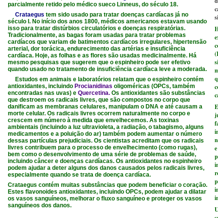
d
parcialmente retido pelo médico sueco Linneus, do século 18.
c
Crataegus
tem sido usado para tratar doenças cardíacas já no
s
século I. No início dos anos 1800, médicos americanos estavam usando
isso para tratar distúrbios circulatórios e doenças respiratórias.
H
Tradicionalmente, as bagas foram usadas para tratar problemas
e
cardíacos que variam de batimentos cardíacos irregulares, hipertensão
c
arterial, dor torácica, endurecimento das artérias e insuficiência
(
cardíaca. Hoje, as folhas e as flores são usadas medicinalmente. Há
s
mesmo pesquisas que sugerem que o espinheiro pode ser efetivo
quando usado no tratamento de insuficiência cardíaca leve a moderada.
m
q
Estudos em animais e laboratórios relatam que o espinheiro contém
antioxidantes, incluindo
Procianidinas
oligoméricas (OPCs, também
c
encontradas nas uvas) e
Quercetina.
Os antioxidantes são substâncias
c
que destroem os radicais livres, que são compostos no corpo que
E
danificam as membranas celulares, manipulam o DNA e até causam a
morte celular. Os radicais livres ocorrem naturalmente no corpo e
j
crescem em número à medida que envelhecemos. As toxinas
f
ambientais (incluindo a luz ultravioleta, a radiação, o tabagismo, alguns
i
medicamentos e a poluição do ar) também podem aumentar o número
n
dessas partículas prejudiciais. Os cientistas acreditam que os radicais
livres contribuem para o processo de envelhecimento (como rugas),
e
bem como o desenvolvimento de uma série de problemas de saúde,
p
incluindo câncer e doenças cardíacas. Os antioxidantes no espinheiro
i
podem ajudar a deter alguns dos danos causados ​​pelos radicais livres,
r
especialmente quando se trata de doença cardíaca.
p
Crataegus contém muitas substâncias que podem beneficiar o coração.
i
Estes flavonoides antioxidantes, incluindo OPCs, podem ajudar a dilatar
i
os vasos sanguíneos, melhorar o fluxo sanguíneo e proteger os vasos
sanguíneos dos danos.
U
s