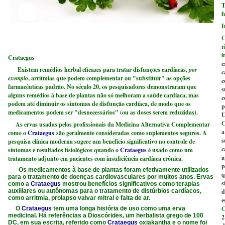
T
f
I
C
r
i
Crataegus
e
Existem remédios herbal eficazes para tratar disfunções cardíacas,
por
c
exemplo
, arritmias que podem complementar ou "substituir" as opções
c
farmacêuticas padrão. No século 20, os pesquisadores demonstraram que
s
alguns remédios à base de plantas não só melhoram a saúde cardíaca, mas
c
podem até diminuir os sintomas de disfunção cardíaca, de modo que os
p
medicamentos podem ser "desnecessários" (ou as doses serem reduzidas).
U
C
As ervas usadas pelos profissionais da Medicina Alternativa Complementar
a
como o
Crataegus
são geralmente consideradas como suplementos seguros. A
s
pesquisa clínica moderna sugere um benefício significativo no controle de
c
sintomas e resultados fisiológicos quando
o
Crataegus
é usado como um
a
tratamento adjunto em pacientes com insuficiência cardíaca crônica.
p
Os medicamentos à base de plantas foram efetivamente utilizados
q
para o tratamento de doenças cardiovasculares por muitos anos. Ervas
s
como a
Crataegus
mostrou benefícios significativos como terapias
auxiliares ou autônomas para o tratamento de distúrbios cardíacos,
d
como arritmia, prolapso valvar mitral e falta de ar.
e
C
O
Crataegus
tem uma longa história de uso como uma erva
medicinal. Há referências a Dioscórides, um herbalista grego de 100
2
DC, em sua escrita, referido como
Crataegus
oxiakantha e o nome foi