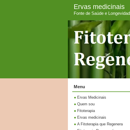
Ervas medicinais
Fonte de Saúde e Longevida
Menu
Ervas Medicinais
Quem sou
Fitoterapia
Ervas medicinais
A Fitoterapia que Regenera