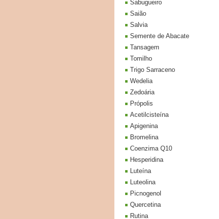
Sabugueiro
Saião
Salvia
Semente de Abacate
Tansagem
Tomilho
Trigo Sarraceno
Wedelia
Zedoária
Própolis
Acetilcisteína
Apigenina
Bromelina
Coenzima Q10
Hesperidina
Luteína
Luteolina
Picnogenol
Quercetina
Rutina