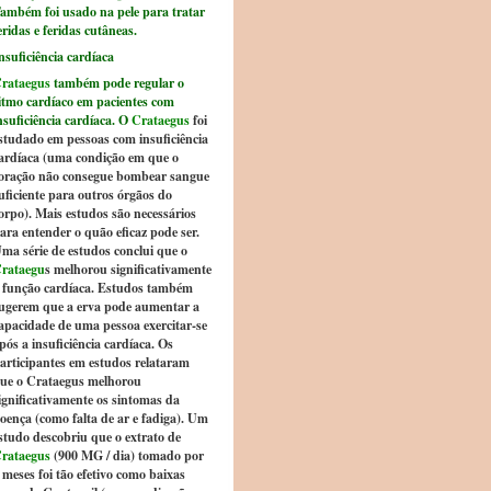
ambém foi usado na pele para tratar
eridas e feridas cutâneas.
nsuficiência cardíaca
rataegus
também pode regular o
itmo cardíaco em pacientes com
nsuficiência cardíaca. O
Crataegus
foi
studado em pessoas com insuficiência
ardíaca (uma condição em que o
oração não consegue bombear sangue
uficiente para outros órgãos do
orpo). Mais estudos são necessários
ara entender o quão eficaz pode ser.
ma série de estudos conclui que o
rataegu
s melhorou significativamente
 função cardíaca. Estudos também
ugerem que a erva pode aumentar a
apacidade de uma pessoa exercitar-se
pós a insuficiência cardíaca. Os
articipantes em estudos relataram
ue o Crataegus melhorou
ignificativamente os sintomas da
oença (como falta de ar e fadiga). Um
studo descobriu que o extrato de
rataegus
(900 MG / dia) tomado por
 meses foi tão efetivo como baixas