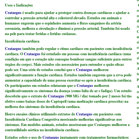
Usos e Indicações
C
c
Crataegus
é usado para ajudar a proteger contra doenças cardíacas e ajudar a
c
controlar a pressão arterial alta e colesterol elevado. Estudos em animais e
d
humanos sugerem que o espinheiro aumenta o fluxo sanguíneo da artéria
(
coronária, melhora a circulação e diminui a pressão arterial. Também foi usado
C
na pele para tratar feridas e feridas cutâneas.
m
Insuficiência cardíaca
s
c
Crataegus
também pode regular o ritmo cardíaco em pacientes com insuficiência
r
cardíaca. O
Crataegus
foi estudado em pessoas com insuficiência cardíaca (uma
s
condição em que o coração não consegue bombear sangue suficiente para outros
t
órgãos do corpo). Mais estudos são necessários para entender o quão eficaz
A
pode ser. Uma série de estudos conclui que o
Crataegus
melhorou
t
significativamente a função cardíaca. Estudos também sugerem que a erva pode
p
aumentar a capacidade de uma pessoa exercitar-se após a insuficiência cardíaca.
Os participantes em estudos relataram que o
Crataegus
melhorou
A
significativamente os sintomas da doença (como falta de ar e fadiga). Um estudo
c
descobriu que o extrato de
Crataegus
(900 MG / dia) tomado por 2 meses foi tão
t
efetivo como baixas doses de Captopril (uma medicação cardíaca prescrita) na
c
melhora dos sintomas da insuficiência cardíaca.
c
u
Houve ensaios clínicos utilizando extratos de
Crataegus
em pacientes com
f
Insuficiência Cardíaca Congestiva mostrando melhorias significativas nos
sintomas. Em modelos animais, estudos mostraram que Crataegus melhorou a
D
contratilidade aórtica na insuficiência cardíaca.
E
Estudos sobre o uso de
Crataegus
juntamente com tratamentos farmacêuticos
q