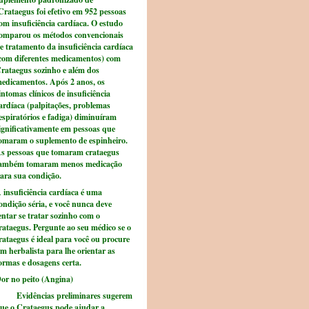
rataegus foi efetivo em 952 pessoas
om insuficiência cardíaca. O estudo
omparou os métodos convencionais
e tratamento da insuficiência cardíaca
com diferentes medicamentos) com
rataegus sozinho e além dos
edicamentos. Após 2 anos, os
intomas clínicos de insuficiência
ardíaca (palpitações, problemas
espiratórios e fadiga) diminuíram
ignificativamente em pessoas que
omaram o suplemento de espinheiro.
s pessoas que tomaram crataegus
ambém tomaram menos medicação
ara sua condição.
 insuficiência cardíaca é uma
ondição séria, e você nunca deve
entar se tratar sozinho com o
rataegus. Pergunte ao seu médico se o
rataegus é ideal para você ou procure
m herbalista para lhe orientar as
ormas e dosagens certa.
or no peito (Angina)
vidências preliminares sugerem
ue o Crataegus pode ajudar a