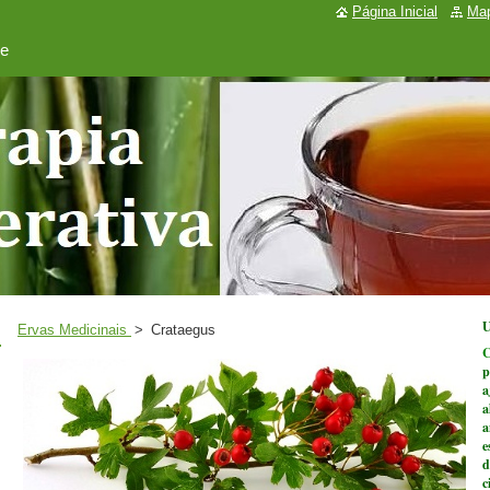
Página Inicial
Map
de
U
Ervas Medicinais
>
Crataegus
C
p
a
a
a
e
d
c