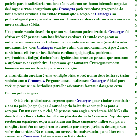
padrão para insuficiência cardíaca não revelaram nenhuma interação negativa
c
de drogas e ervas e sugeriram que
Crataegus
pode retardar a progressão da
é
insuficiência cardíaca. Um estudo relatou que a adição de
Crataegus
ao
p
protocolo geral para pacientes com insuficiência cardíaca reduziu a incidência de
6
morte cardíaca súbita.
M
m
Um grande estudo descobriu que um suplemento padronizado de
Crataegus
foi
A
efetivo em 952 pessoas com insuficiência cardíaca. O estudo comparou os
e
métodos convencionais de tratamento da insuficiência cardíaca (com diferentes
m
medicamentos) com
Crataegus
sozinho e além dos medicamentos. Após 2 anos,
c
os sintomas clínicos de insuficiência cardíaca (palpitações, problemas
p
respiratórios e fadiga) diminuíram significativamente em pessoas que tomaram
t
o suplemento de espinheiro. As pessoas que tomaram Crataegus também
m
tomaram menos medicação para sua condição.
o
A insuficiência cardíaca é uma condição séria, e você nunca deve tentar se tratar
c
sozinho com o
Crataegus.
Pergunte ao seu médico se o
Crataegus
é ideal para
P
você ou procure um herbalista para lhe orientar as formas e dosagens certa.
E
Dor no peito (Angina)
e
Evidências preliminares sugerem que o
Crataegus
pode ajudar a combater
c
a dor no peito (angina), que é causada pelo baixo fluxo sanguíneo para o
p
coração. Em um estudo inicial,
pessoas com angina receberam 180 MG / dia
60
t
de extrato de flor de folha de milho ou placebo durante 3 semanas. Aqueles que
p
receberam espinheiro experimentaram um fluxo sanguíneo melhorado para o
t
coração e também conseguiram se exercitar por longos períodos de tempo sem
(
sofrer dor torácica. No entanto, são necessários mais estudos para dizer com
p
certeza se o
Crataegus
é eficaz nessa condição clínica.