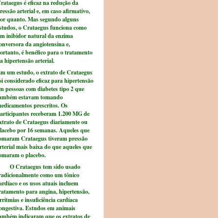
rataegus é eficaz na redução da
ressão arterial e, em caso afirmativo,
or quanto. Mas segundo alguns
studos, o Crataegus funciona como
m inibidor natural da enzima
onversora da angiotensina e,
ortanto, é benéfico para o tratamento
a hipertensão arterial.
m um estudo, o extrato de Crataegus
oi considerado eficaz para hipertensão
m pessoas com diabetes tipo 2 que
ambém estavam tomando
edicamentos prescritos. Os
articipantes receberam 1.200 MG de
xtrato de Crataegus diariamente ou
lacebo por 16 semanas. Aqueles que
omaram Crataegus tiveram pressão
rterial mais baixa do que aqueles que
omaram o placebo.
 Crataegus tem sido usado
radicionalmente como um tônico
ardíaco e os usos atuais incluem
ratamento para angina, hipertensão,
rritmias e insuficiência cardíaca
ongestiva. Estudos em animais
ambém indicaram que os extratos de