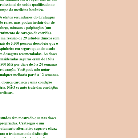
rofissional de saúde qualificado no
ampo da medicina botânica.
s efeitos secundários do Crataegus
ão raros, mas podem incluir dor de
abeça, náuseas e palpitações (um
entimento de coração de corrida).
ma revisão de 29 estudos clínicos com
ais de 5.500 pessoas descobriu que o
spinheiro era seguro quando usado
m dosagens recomendadas. As doses
onsideradas seguras eram de 160 a
.800 MG por dia e de 3 a 24 semanas
e duração. Você pode não notar
ualquer melhoria por 6 a 12 semanas.
 doença cardíaca é uma condição
éria. NÃO se auto trate das condições
ardíacas.
studos têm mostrado que nas doses
propriadas, Crataegus é um
ratamento alternativo seguro e eficaz
ara o tratamento da disfunção