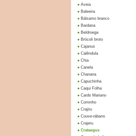
Aveia
Baleeira
Bálsamo branco
Bardana
Beldroega
Brócoli broto
Cajanus
Calêndula
Chia
Canela
Chanana
Capuchinha
Caqui Folha
Cardo Mariano
Cominho
Crajiru
Couve-rábano
Crajeru
Crataegus