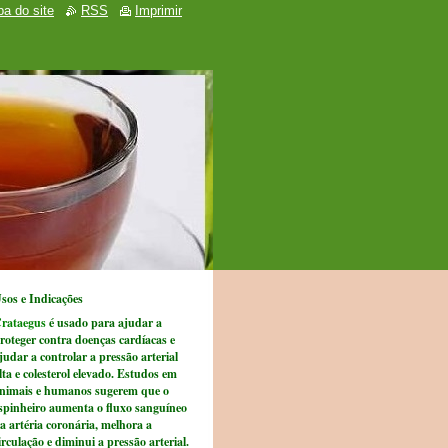
a do site
RSS
Imprimir
sos e Indicações
rataegus
é usado para ajudar a
roteger contra doenças cardíacas e
judar a controlar a pressão arterial
lta e colesterol elevado. Estudos em
nimais e humanos sugerem que o
spinheiro aumenta o fluxo sanguíneo
a artéria coronária, melhora a
irculação e diminui a pressão arterial.