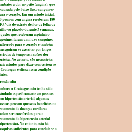
ombater a dor no peito (angina), que
 causada pelo baixo fluxo sanguíneo
ara o coração. Em um estudo inicial,
0 pessoas com angina receberam 180
G / dia de extrato de flor de folha de
ilho ou placebo durante 3 semanas.
queles que receberam espinheiro
xperimentaram um fluxo sanguíneo
elhorado para o coração e também
onseguiram se exercitar por longos
eríodos de tempo sem sofrer dor
orácica. No entanto, são necessários
ais estudos para dizer com certeza se
 Crataegus é eficaz nessa condição
linica.
ressão alta
mbora o Crataegus não tenha sido
studado especificamente em pessoas
om hipertensão arterial, algumas
essoas pensam que seus benefícios no
ratamento de doenças cardíacas
odem ser transferidos para o
ratamento da hipertensão arterial
hipertensão). No entanto, não há
esquisas suficientes para concluir se o