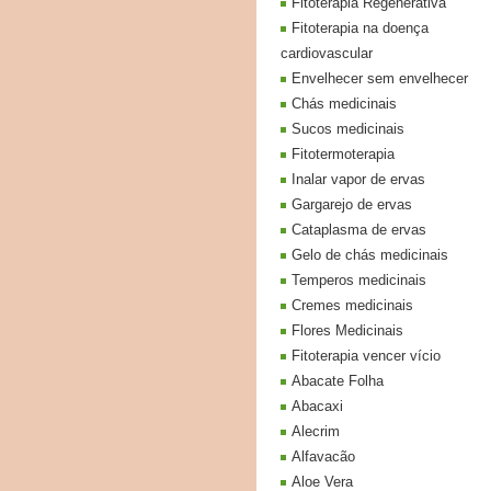
Fitoterapia Regenerativa
Fitoterapia na doença
cardiovascular
Envelhecer sem envelhecer
Chás medicinais
Sucos medicinais
Fitotermoterapia
Inalar vapor de ervas
Gargarejo de ervas
Cataplasma de ervas
Gelo de chás medicinais
Temperos medicinais
Cremes medicinais
Flores Medicinais
Fitoterapia vencer vício
Abacate Folha
Abacaxi
Alecrim
Alfavacão
Aloe Vera