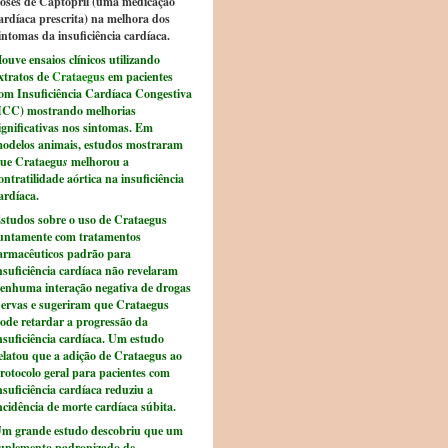
oses de Captopril (uma medicação
ardíaca prescrita) na melhora dos
intomas da insuficiência cardíaca.
ouve ensaios clínicos utilizando
xtratos de
Crataegus
em pacientes
om Insuficiência Cardíaca Congestiva
ICC) mostrando melhorias
ignificativas nos sintomas. Em
odelos animais, estudos mostraram
ue Crataegu
s
melhorou a
ontratilidade aórtica na insuficiência
ardíaca.
studos sobre o uso de Crataegus
untamente com tratamentos
armacêuticos padrão para
nsuficiência cardíaca não revelaram
enhuma interação negativa de drogas
 ervas e sugeriram que Crataegus
ode retardar a progressão da
nsuficiência cardíaca. Um estudo
elatou que a adição de Crataegus ao
rotocolo geral para pacientes com
nsuficiência cardíaca reduziu a
ncidência de morte cardíaca súbita.
m grande estudo descobriu que um
uplemento padronizado de