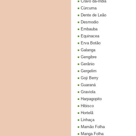
Cravo da-India
Cúrcuma
Dente de Leão
Desmodio
Embauba
Equinacea
Erva Botão
Galanga
Gengibre
Gerânio
Gergelim
Goji Berry
Guaraná
Graviola
Harpagopito
Hibisco
Hortelã
Linhaça
Mamão Folha
Manga Folha