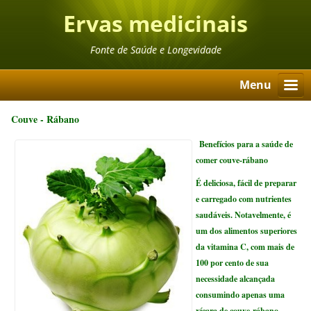
Ervas medicinais
Fonte de Saúde e Longevidade
Menu
Couve - Rábano
Benefícios para a saúde de
comer couve-rábano
É deliciosa, fácil de preparar
e carregado com nutrientes
saudáveis. Notavelmente, é
um dos alimentos superiores
da vitamina C, com mais de
100 por cento de sua
necessidade alcançada
consumindo apenas uma
xícara de couve-rábano.