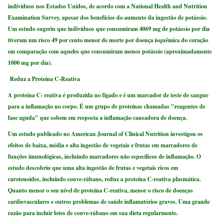
indivíduos nos Estados Unidos, de acordo com a National Health and Nutrition
Examination Survey, apesar dos benefícios do aumento da ingestão de potássio.
Um estudo sugeriu que indivíduos que consumiram 4069 mg de potássio por dia
tiveram um risco 49 por cento menor de morte por doença isquêmica do coração
em comparação com aqueles que consumiram menos potássio (aproximadamente
1000 mg por dia).
Reduz a Proteína C-Reativa
A proteína C- reativa é produzida no fígado e é um marcador de teste de sangue
para a inflamação no corpo. É um grupo de proteínas chamadas "reagentes de
fase aguda" que sobem em resposta a inflamação causadora de doença.
Um estudo publicado no American Journal of Clinical Nutrition investigou os
efeitos de baixa, média e alta ingestão de vegetais e frutas em marcadores de
funções imunológicas, incluindo marcadores não específicos de inflamação. O
estudo descobriu que uma alta ingestão de frutas e vegetais ricos em
carotenoides, incluindo couve-rábano, reduz a proteína C-reativa plasmática.
Quanto menor o seu nível de proteína C-reativa, menor o risco de doenças
cardiovasculares e outros problemas de saúde inflamatórios graves. Uma grande
razão para incluir lotes de couve-rábano em sua dieta regularmente.