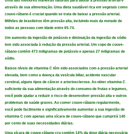
Uma das melhores maneiras naturais para baixar a pressão arterial é
através de sua alimentação. Uma dieta saudável rica em vegetais como
couve-rábano é crucial quando se trata de baixar a pressão arterial.
Milhões de brasileiros têm pressão alta, incluindo mais da metade de
todos as pessoas com idade entre 65-74.
Um aumento da ingestão de potássio e diminuição da ingestão de sódio
tem sido associada à redução da pressão arterial. Um copo de couve-
rábano contém 473 miligramas de potássio e apenas 27 miligramas de
sódio.
Baixos níveis de vitamina C têm sido associados com a pressão arterial
elevada, bem como a doença da vesícula biliar, acidente vascular
cerebral, alguns tipos de câncer e arteriosclerose. Ao obter vitamina C
suficiente da sua alimentação através do consumo de frutas e legumes,
você pode ajudar a reduzir o risco de desenvolver pressão alta e outros
problemas de saúde graves. Ao comer couve-rábano regularmente,
você pode facilmente e significativamente aumentar a sua ingestão de
vitamina C com apenas uma xícara de couve-rábano que cumprirá 140
por cento de suas necessidades diárias.
Uma xícara de couve-rábano cru contém 14% da dose diária necessária