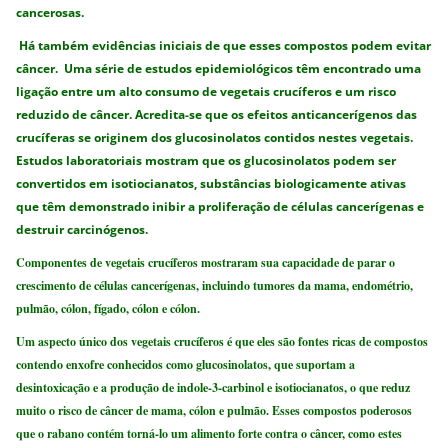
cancerosas.
Há também evidências iniciais de que esses compostos podem evitar
câncer. Uma série de estudos epidemiológicos têm encontrado uma
ligação entre um alto consumo de vegetais crucíferos e um risco
reduzido de câncer. Acredita-se que os efeitos anticancerígenos das
crucíferas se originem dos glucosinolatos contidos nestes vegetais.
Estudos laboratoriais mostram que os glucosinolatos podem ser
convertidos em isotiocianatos, substâncias biologicamente ativas
que têm demonstrado inibir a proliferação de células cancerígenas e
destruir carcinógenos.
Componentes de vegetais crucíferos mostraram sua capacidade de parar o
crescimento de células cancerígenas, incluindo tumores da mama, endométrio,
pulmão, cólon, fígado, cólon e cólon.
Um aspecto único dos vegetais crucíferos é que eles são fontes ricas de compostos
contendo enxofre conhecidos como glucosinolatos, que suportam a
desintoxicação e a produção de indole-3-carbinol e isotiocianatos, o que reduz
muito o risco de câncer de mama, cólon e pulmão. Esses compostos poderosos
que o rabano contém torná-lo um alimento forte contra o câncer, como estes