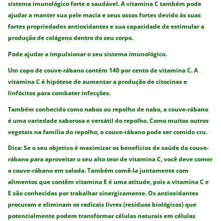
sistema imunológico forte e saudável. A vitamina C também pode
ajudar a manter sua pele macia e seus ossos fortes devido às suas
fortes propriedades antioxidantes e sua capacidade de estimular a
produção de colágeno dentro do seu corpo.
Pode ajudar a impulsionar o seu sistema imunológico.
Um copo de couve-rábano contém 140 por cento de vitamina C. A
vitamina C é hipótese de aumentar a produção de citocinas e
linfócitos para combater infecções.
Também conhecido como nabos ou repolho de nabo, a couve-rábano
é uma variedade saborosa e versátil do repolho. Como muitos outros
vegetais na família do repolho, o couve-rábano pode ser comido cru.
Dica: Se o seu objetivo é maximizar os benefícios de saúde da couve-
rábano para aproveitar o seu alto teor de vitamina C, você deve comer
a couve-rábano em salada. Também comê-la juntamente com
alimentos que contêm vitamina E é uma atitude, pois a vitamina C e
E são conhecidas por trabalhar sinergicamente. Os antioxidantes
procuram e eliminam os radicais livres (resíduos biológicos) que
potencialmente podem transformar células naturais em células