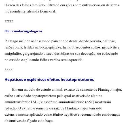
O suco das folhas tem sido utilizado em gotas com outras ervas ou de forma
independente, além da forma oral.
zzzzz
Otorrinolaringológicos
Plantago major é aconselhado para dor de dente, dor de ouvido, halitose,
lesões orais, feridas na boca, epistaxe, hemoptise, dentes soltos, gengivite e
amigdalite, gargarejando o suco das folhas ou sua decocção, ou colocando
no ouvido e aplicando folhas verdes semi aquecida.
xxxx
Hepáticos e esplênicos efeitos hepatoprotetores
Em um modelo de estudo animal, extrato de semente de Plantago major,
exibe a atividade hepatoprotetora pela qual os níveis de alanina
aminotransferase (ALT) e aspartato aminotransferase (AST) mostraram
redução. O extrato e semente ou raiz de Plantago major tem sido
extensivamente aplicado como tônico hepático e recomendado em doenças
obstrutivas do fígado e do baço.