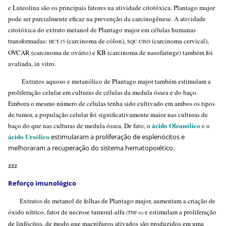
e Luteolina são os principais fatores na atividade citotóxica. Plantago major
pode ser parcialmente eficaz na prevenção da carcinogênese. A atividade
citotóxica do extrato metanol de Plantago major em células humanas
transformadas:
(carcinoma de cólon),
(carcinoma cervical),
HCT-15
SQC-UISO
OVCAR (carcinoma de ovário) e KB (carcinoma de nasofaringe) também foi
avaliada, in vitro.
Extratos aquoso e metanólico de Plantago major também estimulam a
proliferação celular em culturas de células da medula óssea e do baço.
Embora o mesmo número de células tenha sido cultivado em ambos os tipos
de tumor, a população celular foi significativamente maior nas culturas de
ácido Oleanólico
e o
baço do que nas culturas de medula óssea. De fato, o
ácido Ursólico
estimularam a proliferação de esplenócitos e
melhoraram a recuperação do sistema hematopoiético.
zzz
Reforço imunológico
Extratos de metanol de folhas de Plantago major, aumentam a criação de
óxido nítrico, fator de necrose tumoral-alfa
e estimulam a proliferação
(TNF-α)
de linfócitos, de modo que macrófagos ativados são produzidos em uma