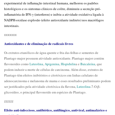
experimental de inflamação intestinal humana, melhorou os padrões
histológicos e os sintomas clínicos de colite, diminuiu a secreção pró-
inflamatória de IFN-γ (interferon) e inibiu a atividade oxidativa ligada à
NADPH-oxidase explosão (efeito antioxidante indireto) nos macrófagos
intestinais.
xxxxxxx
Antioxidantes e de eliminação de radicais livres
Os extratos etanólicos de água quente e fria das folhas e sementes de
Plantago major possuem atividade antioxidante. Plantago major contém
flavonoides como
Luteolina
,
Apigenina
,
Hispidulin
a e
Baicaleína
, que
podem induzir a morte de células de carcinoma. Além disso, extratos de
Plantago têm efeitos inibitórios e citotóxicos em linhas celulares de
adenocarcinoma e melanoma de mama e esses resultados preliminares podem
ser justificados pela atividade citotóxica da flavona,
Luteolina
-7-O-β-
glicosídeo, o principal flavonoide em espécies de Plantago.
zzzzzz
Efeito anti-infeccioso, antibiótico, antifúngico, antiviral, antimalárico e