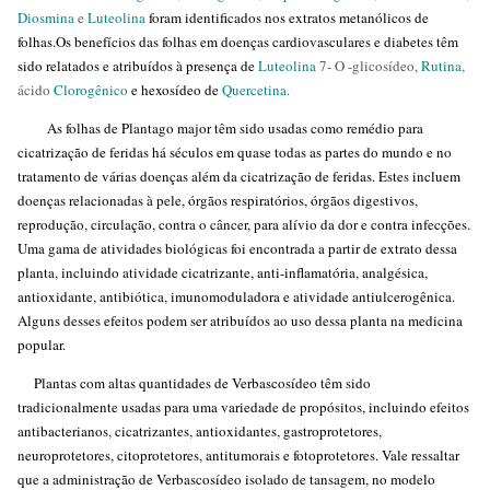
Diosmina
e
Luteolina
foram identificados nos extratos metanólicos de
folhas.Os benefícios das folhas em doenças cardiovasculares e diabetes têm
sido relatados e atribuídos à presença de
Luteolina
7- O -glicosídeo,
Rutina
,
ácido
Clorogênico
e hexosídeo de
Quercetina
.
As folhas de Plantago major têm sido usadas como remédio para
cicatrização de feridas há séculos em quase todas as partes do mundo e no
tratamento de várias doenças além da cicatrização de feridas. Estes incluem
doenças relacionadas à pele, órgãos respiratórios, órgãos digestivos,
reprodução, circulação, contra o câncer, para alívio da dor e contra infecções.
Uma gama de atividades biológicas foi encontrada a partir de extrato dessa
planta, incluindo atividade cicatrizante, anti-inflamatória, analgésica,
antioxidante, antibiótica, imunomoduladora e atividade antiulcerogênica.
Alguns desses efeitos podem ser atribuídos ao uso dessa planta na medicina
popular.
Plantas com altas quantidades de Verbascosídeo têm sido
tradicionalmente usadas para uma variedade de propósitos, incluindo efeitos
antibacterianos, cicatrizantes, antioxidantes, gastroprotetores,
neuroprotetores, citoprotetores, antitumorais e fotoprotetores. Vale ressaltar
que a administração de Verbascosídeo isolado de tansagem, no modelo