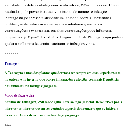
variedade de citotoxicidade, como óxido nítrico,
e linfocinas. Como
TNF-α
resultado, pode prevenir o desenvolvimento de tumores e infecções
.
Plantago major apresenta atividade imunomoduladora, aumentando a
proliferação de linfócitos e a secreção de interferon-γ em baixas
concentrações
, mas em altas concentrações pode inibir essa
(< 50 μg/ml)
propriedade
Os extratos de água quente de Plantago major podem
(< 50 μg/ml).
ajudar a melhorar a leucemia, carcinoma e infecções virais.
xxxxxxx
Tansagem
A Tansagem é uma das plantas que devemos ter sempre em casa, especialmente
no outono e no inverno que ocorre inflamações e afecções com mais frequência
nas amidalas, na faringe e garganta.
Modo de fazer o chá
folhas de Tansagem,
ml de água. Leve ao fogo (lumem). Deixe ferver por
3
250
3
minutos (os minutos devem ser contados a partir do momento que se iniciou a
fervura). Deixe esfriar. Tome o chá e faça gargarejo.
zzzz