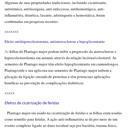
Algumas de suas propriedades tradicionais, incluindo cicatrizante,
antitérmica, antitussígena, anti-infecciosa, antihemorrágica, anti-
inflamatória, diurética, laxante, adstringente e hemostática, foram
confirmadas em pesquisas recentes.
xxxxxxx
Efeito antihipercolesteremia, antiaterosclerose e hipoglicemiante
As
folhas de Plantago major podem inibir a progressão da aterosclerose e
hipercolesterolemia em animais através da relação lecitina/colesterol. As
sementes de Plantago major têm efeito hipoglicemiante em camundongos.
Plantagoside e sua aglicona nas sementes de Plantago major inibem a
glicação da ligação cruzada de proteínas e têm potenciais aplicações
benéficas na prevenção de complicações diabéticas.
xxxxx
Efeitos de cicatrização de feridas
Plantago major era usado na cicatrização de feridas e as folhas eram usadas
como remédio para feridas. A ação anti-inflamatória se dá por meio de um
evento complexo ligado ao dano tecidual seja por bactéria, trauma físico,