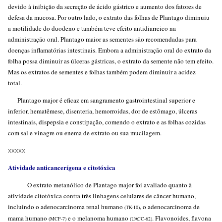
devido à inibição da secreção de ácido gástrico e aumento dos fatores de
defesa da mucosa. Por outro lado, o extrato das folhas de Plantago diminuiu
a motilidade do duodeno e também teve efeito antidiarreico na
administração oral. Plantago maior as sementes são recomendadas para
doenças inflamatórias intestinais. Embora a administração oral do extrato da
folha possa diminuir as úlceras gástricas, o extrato da semente não tem efeito.
Mas os extratos de sementes e folhas também podem diminuir a acidez
total.
Plantago major é eficaz em sangramento gastrointestinal superior e
inferior, hematêmese, disenteria, hemorroidas, dor de estômago, úlceras
intestinais, dispepsia e constipação, comendo o extrato e as folhas cozidas
com sal e vinagre ou enema de extrato ou sua mucilagem.
xxxxx
Atividade anticancerígena e citotóxica
O extrato metanólico de Plantago major foi avaliado quanto à
atividade citotóxica contra três linhagens celulares de câncer humano,
incluindo o adenocarcinoma renal humano
, o adenocarcinoma de
(TK-10)
mama humano
e o melanoma humano
. Flavonoides, flavona
(MCF-7)
(UACC-62)