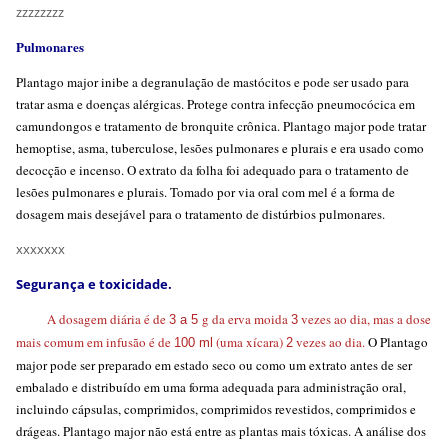
zzzzzzzz
Pulmonares
Plantago major inibe a degranulação de mastócitos e pode ser usado para
tratar asma e doenças alérgicas. Protege contra infecção pneumocócica em
camundongos e tratamento de bronquite crônica. Plantago major pode tratar
hemoptise, asma, tuberculose, lesões pulmonares e plurais e era usado como
decocção e incenso. O extrato da folha foi adequado para o tratamento de
lesões pulmonares e plurais. Tomado por via oral com mel é a forma de
dosagem mais desejável para o tratamento de distúrbios pulmonares.
xxxxxxx
Segurança e toxicidade.
A dosagem diária é de
g da erva moida
vezes ao dia, mas a dose
3 a 5
3
mais comum em infusão é de
(uma xícara)
vezes ao dia.
O Plantago
100 ml
2
major pode ser preparado em estado seco ou como um extrato antes de ser
embalado e distribuído em uma forma adequada para administração oral,
incluindo cápsulas, comprimidos, comprimidos revestidos, comprimidos e
drágeas. Plantago major não está entre as plantas mais tóxicas. A análise dos