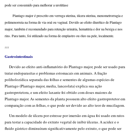
pode ser consumido para melhorar a urolitíase
Plantago major é prescrito em verruga uterina, úlcera uterina, menometrorragia e
polimenorreia na forma de via oral ou vaginal. Devido ao efeito diurético de Plantago
major, também é recomendado para retenção urinária, hematúria e dor na bexiga e nos
rins. Para tanto, foi utilizado na forma de emplastro ou óleo na pele, localmente.
zzz
Gastrointestinais
Devido ao efeito anti-inflamatório do Plantago major, pode ser usado para
tratar endoparasitas e problemas estomacais em animais. A fração
poliholozídica separada das folhas e sementes de algumas espécies de
Plantago (Plantago major, media, lanceolata) explica sua ação
gastroprotetora, e um efeito laxante foi obtido com doses maiores de
Plantago major. As sementes da planta possuem alto efeito gastroprotetor em
comparação com as folhas, o que pode ser devido ao alto teor de mucilagem.
Um modelo de úlcera por estresse por imersão em água foi usado em ratos
para testar a capacidade do extrato vegetal de inibir úlceras. A acidez e o
fluido gástrico diminuíram significativamente pelo extrato, o que pode ser