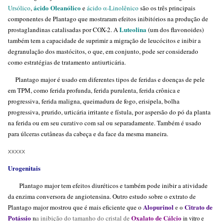
ácido Oleanólico
Ursólico
,
e
ácido α-Linolênico
são os três principais
componentes de Plantago que mostraram efeitos inibitórios na produção de
Luteolina
prostaglandinas catalisadas por COX-2. A
(um dos flavonoides)
também tem a capacidade de suprimir a migração de leucócitos e inibir a
degranulação dos mastócitos, o que, em conjunto, pode ser considerado
como estratégias de tratamento antiurticária.
Plantago major é usado em diferentes tipos de feridas e doenças de pele
em TPM, como ferida profunda, ferida purulenta, ferida crônica e
progressiva, ferida maligna, queimadura de fogo, erisipela, bolha
progressiva, prurido, urticária irritante e fístula, por aspersão do pó da planta
na ferida ou em seu curativo com sal ou separadamente. Também é usado
para úlceras cutâneas da cabeça e da face da mesma maneira.
xxxxx
Urogenitais
Plantago major tem efeitos diuréticos e também pode inibir a atividade
da enzima conversora de angiotensina. Outro estudo sobre o extrato de
Alopurinol
e o
Citrato de
Plantago major mostrou que é mais eficiente que o
Potássio
n
Oxalato de Cálcio
a inibição do tamanho do cristal de
in vitro e