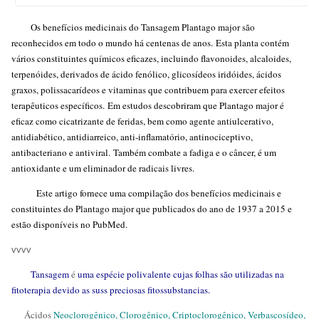
Os benefícios medicinais do Tansagem Plantago major são
reconhecidos em todo o mundo há centenas de anos. Esta planta contém
vários constituintes químicos eficazes, incluindo flavonoides, alcaloides,
terpenóides, derivados de ácido fenólico, glicosídeos iridóides, ácidos
graxos, polissacarídeos e vitaminas que contribuem para exercer efeitos
terapêuticos específicos. Em estudos descobriram que Plantago major é
eficaz como cicatrizante de feridas, bem como agente antiulcerativo,
antidiabético, antidiarreico, anti-inflamatório, antinociceptivo,
antibacteriano e antiviral. Também combate a fadiga e o câncer, é um
antioxidante e um eliminador de radicais livres.
Este artigo fornece uma compilação dos benefícios medicinais e
constituintes do Plantago major que publicados do ano de 1937 a 2015 e
estão disponíveis no PubMed.
vvvv
Tansagem
é
uma espécie polivalente cujas folhas são utilizadas na
fitoterapia devido as suss preciosas fitossubstancias.
Ácidos
Neoclorogênico,
Clorogênico,
Criptoclorogênico, Verbascosídeo,