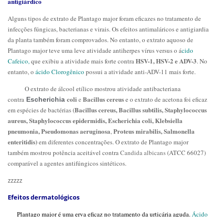
antigiárdico
Alguns tipos de extrato de Plantago major foram eficazes no tratamento de
infecções fúngicas, bacterianas e virais. Os efeitos antimaláricos e antigiardia
da planta também foram comprovados. No entanto, o extrato aquoso de
Plantago major teve uma leve atividade antiherpes vírus versus o á
cido
HSV-1, HSV-2 e ADV-3
Cafeico,
que exibiu a atividade mais forte contra
. No
entanto, o
ácido Clorogênico
possui a atividade anti-ADV-11 mais forte.
O extrato de álcool etílico mostrou atividade antibacteriana
coli
Bacillus cereus
contra
e
e o extrato de acetona foi eficaz
Escherichia
Bacillus cereus, Bacillus subtilis, Staphylococcus
em espécies de bactérias (
aureus, Staphylococcus epidermidis, Escherichia coli, Klebsiella
pneumonia, Pseudomonas aeruginosa
Proteus mirabilis, Salmonella
,
enteritidis)
em diferentes concentrações. O extrato de Plantago major
também mostrou potência aceitável contra
Candida albicans
(ATCC 66027)
comparável a agentes antifúngicos sintéticos.
zzzzz
Efeitos dermatológicos
Plantago major é uma erva eficaz no tratamento da urticária aguda.
Ácido