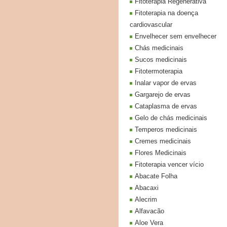
Fitoterapia Regenerativa
Fitoterapia na doença
cardiovascular
Envelhecer sem envelhecer
Chás medicinais
Sucos medicinais
Fitotermoterapia
Inalar vapor de ervas
Gargarejo de ervas
Cataplasma de ervas
Gelo de chás medicinais
Temperos medicinais
Cremes medicinais
Flores Medicinais
Fitoterapia vencer vício
Abacate Folha
Abacaxi
Alecrim
Alfavacão
Aloe Vera