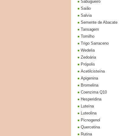
Sabugueiro
Saião
Salvia
Semente de Abacate
Tansagem
Tomilho
Trigo Sarraceno
Wedelia
Zedoária
Própolis
Acetilcisteína
Apigenina
Bromelina
Coenzima Q10
Hesperidina
Luteína
Luteolina
Picnogenol
Quercetina
Rutina