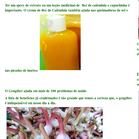
Ter um sprey de extrato ou um loção medicinal de flor de calêndula e capuchinha é
importante. O creme de flor de Calêndula também ajuda nas queimaduras de sol e
O
a
d
nas picadas de insetos.
É
c
s
O Gengibre ajuda em mais de 100 problemas de saúde.
A lista de benefícios já confirmados é tão grande que temos a certeza que, o gengibre
é indispensável em nosso dia a dia.