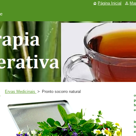
Página Inicial
Map
de
P
Ervas Medicinais
>
Pronto socorro natural
c
p
b
o
M
i
t
a