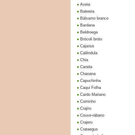
Aveia
Baleeira
Bálsamo branco
Bardana
Beldroega
Brócoli broto
Cajanus
Calêndula
Chia
Canela
Chanana
Capuchinha
Caqui Folha
Cardo Mariano
Cominho
Crajiru
Couve-rábano
Crajeru
Crataegus