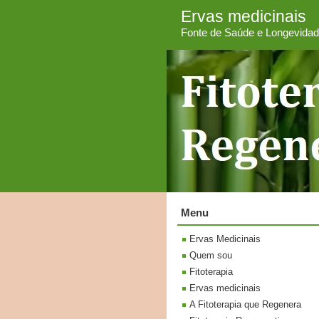
Ervas medicinais
Fonte de Saúde e Longevida
Menu
Ervas Medicinais
Quem sou
Fitoterapia
Ervas medicinais
A Fitoterapia que Regenera