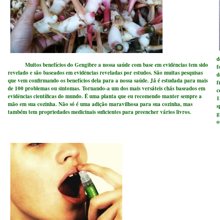
d
Muitos benefícios do Gengibre a nossa saúde com base em evidências tem sido
f
revelado e são baseados em evidências reveladas por estudos. São muitas pesquisas
d
que vem confirmando os benefícios dela para a nossa saúde. Já é estudada para mais
f
de 100 problemas ou sintomas. Tornando-a um dos mais versáteis chás baseados em
c
evidências científicas do mundo. É uma planta que eu recomendo manter sempre a
1
mão em sua cozinha. Não só é uma adição maravilhosa para sua cozinha, mas
s
também tem propriedades medicinais suficientes para preencher vários livros.
g
o