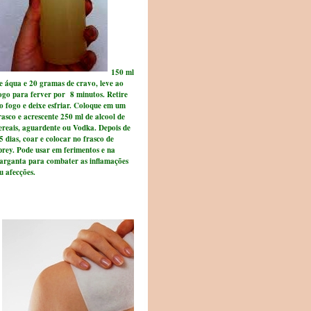
150 ml
e áqua e 20 gramas de cravo, leve ao
ogo para ferver por 8 minutos. Retire
o fogo e deixe esfriar. Coloque em um
rasco e acrescente 250 ml de alcool de
ereais, aguardente ou
Vodka. Depois de
5 dias, coar e colocar no frasco de
prey. Pode usar em ferimentos e na
arganta para combater as inflamações
u afecções.