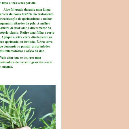
e uma a três vezes por dia.
loe foi usado durante uma longa
arcela da nossa história no tratamento
 cicatrização de queimaduras e outras
equenas irritações da pele. A melhor
aneira de usar aloe é diretamente da
rópria planta. Retire uma folha e corte-
. Aplique a seiva clara diretamente na
rea queimada ou irritada. É essa seiva
ue demonstrou possuir propriedades
nti-inflamatórias e alívio da dor.
ale citar que se ocorrer uma
ueimadura de terceiro grau deve-se ir
o médico.