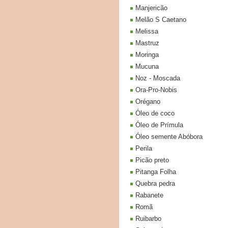
Manjericão
Melão S Caetano
Melissa
Mastruz
Moringa
Mucuna
Noz - Moscada
Ora-Pro-Nobis
Orégano
Óleo de coco
Óleo de Prímula
Óleo semente Abóbora
Perila
Picão preto
Pitanga Folha
Quebra pedra
Rabanete
Romã
Ruibarbo