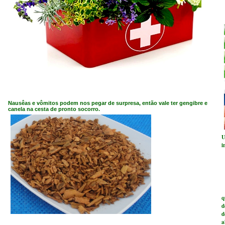
Nausêas e vômitos podem nos pegar de surpresa, então vale ter
gengibre e
canela
na cesta de pronto socorro.
U
i
É
q
d
d
a