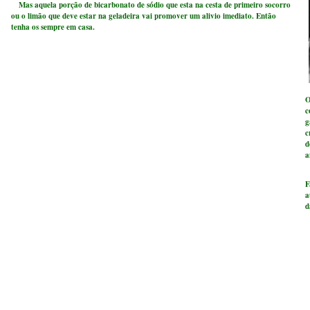
Mas aquela porção de bicarbonato de sódio que esta na cesta de primeiro socorro
ou o limão que deve estar na geladeira vai promover um alivio imediato. Então
tenha os sempre em casa.
O
c
g
c
d
a
F
a
d