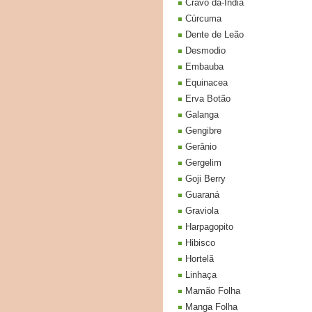
Cravo da-India
Cúrcuma
Dente de Leão
Desmodio
Embauba
Equinacea
Erva Botão
Galanga
Gengibre
Gerânio
Gergelim
Goji Berry
Guaraná
Graviola
Harpagopito
Hibisco
Hortelã
Linhaça
Mamão Folha
Manga Folha