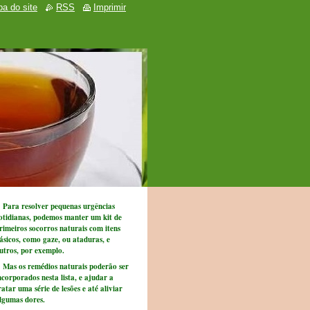
a do site
RSS
Imprimir
ara resolver pequenas urgências
otidianas, podemos manter um kit de
rimeiros socorros naturais com itens
ásicos, como gaze, ou ataduras, e
utros, por exemplo.
as os remédios naturais poderão ser
ncorporados nesta lista, e ajudar a
ratar uma série de lesões e até aliviar
lgumas dores.