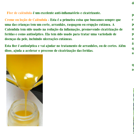
d
A
F
lor de calêndula
é um excelente anti-inflamatório e cicatrizante.
p
e
Creme ou loção de Calêndula
- Esta é a primeira coisa que buscamos sempre que
p
uma das crianças tem um corte, arranhão, raspagem ou erupção cutânea. A
m
Calendula tem sido usado na redução da inflamação, promovendo cicatrização de
p
feridas e como antisséptico. Ela tem sido usado para tratar uma variedade de
a
doenças da pele, incluindo ulcerações cutâneas.
á
Esta flor é antisséptica e vai ajudar no tratamento de arranhões, ou de cortes. Além
q
disso, ajuda a acelerar o processo de cicatrização das feridas.
a
V
q
a