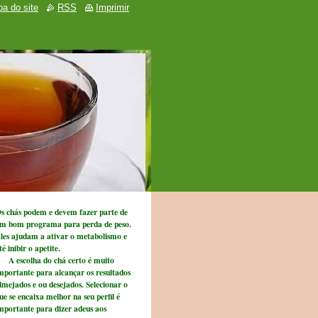
a do site
RSS
Imprimir
s chás podem e devem fazer parte de
m bom programa para perda de peso.
les ajudam a ativar o metabolismo e
té inibir o apetite.
 escolha do chá certo é muito
mportante para alcançar os resultados
lmejados e ou desejados. Selecionar o
ue se encaixa melhor na seu perfil é
mportante para dizer adeus aos