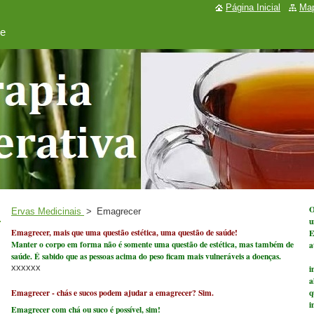
Página Inicial
Map
de
O
Ervas Medicinais
>
Emagrecer
u
Emagrecer, mais que uma questão estética, uma questão de saúde!
E
Manter o corpo em forma não é somente uma questão de estética, mas também de
a
saúde. É sabido que as pessoas acima do peso ficam mais vulneráveis a doenças.
A
xxxxxx
i
a
Emagrecer - chás e sucos podem ajudar a emagrecer? Sim.
q
i
Emagrecer com chá ou suco é possível, sim!