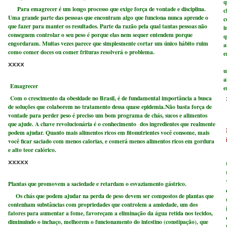
q
Para emagrecer é um longo processo que exige força de vontade e disciplina.
c
Uma grande parte das pessoas que encontram algo que funciona nunca aprende o
c
que fazer para manter os resultados. Parte da razão pela qual tantas pessoas não
i
conseguem controlar o seu peso é porque elas nem sequer entendem porque
q
engordaram. Muitas vezes parece que simplesmente cortar um único hábito ruim
a
como comer doces ou comer frituras resolverá o problema.
e
E
xxxx
u
a
Emagrecer
e
Com o crescimento da obesidade no Brasil, é de fundamental importância a busca
de soluções que colaborem no tratamento dessa quase epidemia.Não basta força de
vontade para perder peso é preciso um bom programa de chás, sucos e alimentos
que ajude. A chave revolucionária é o conhecimento dos ingredientes que realmente
podem ajudar. Quanto mais alimentos ricos em fitonutrientes você consome, mais
você ficar saciado com menos calorias, e comerá menos alimentos ricos em gordura
e alto teor calórico.
xxxxx
Plantas que promovem a saciedade e retardam o esvaziamento gástrico.
Os chás que podem ajudar na perda de peso devem ser compostos de plantas que
contenham substâncias com propriedades que controlem a ansiedade, um dos
fatores para aumentar a fome, favoreçam a eliminação da água retida nos tecidos,
diminuindo o inchaço, melhorem o funcionamento do intestino (constipação), que