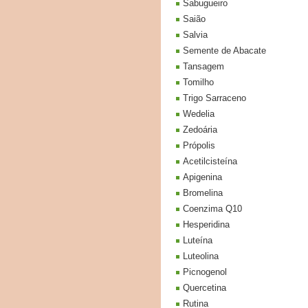
Sabugueiro
Saião
Salvia
Semente de Abacate
Tansagem
Tomilho
Trigo Sarraceno
Wedelia
Zedoária
Própolis
Acetilcisteína
Apigenina
Bromelina
Coenzima Q10
Hesperidina
Luteína
Luteolina
Picnogenol
Quercetina
Rutina