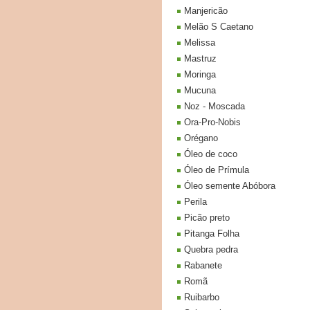
Manjericão
Melão S Caetano
Melissa
Mastruz
Moringa
Mucuna
Noz - Moscada
Ora-Pro-Nobis
Orégano
Óleo de coco
Óleo de Prímula
Óleo semente Abóbora
Perila
Picão preto
Pitanga Folha
Quebra pedra
Rabanete
Romã
Ruibarbo