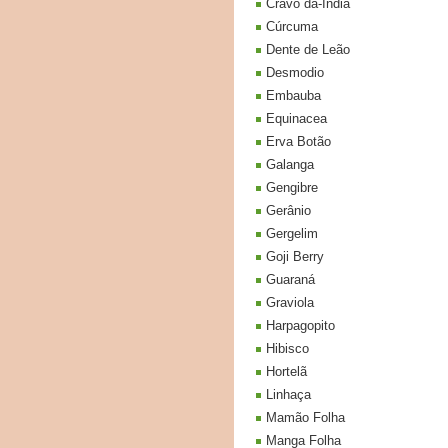
Cravo da-India
Cúrcuma
Dente de Leão
Desmodio
Embauba
Equinacea
Erva Botão
Galanga
Gengibre
Gerânio
Gergelim
Goji Berry
Guaraná
Graviola
Harpagopito
Hibisco
Hortelã
Linhaça
Mamão Folha
Manga Folha