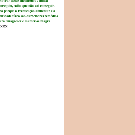
e livrar desses incômodos e nunca
onseguiu, saiba que não vai conseguir,
sso porque a reeducação alimentar e a
tividade física são os melhores remédios
ara emagrecer e manter-se magra.
xxxx