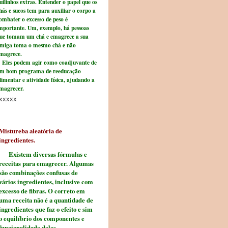
uilinhos extras. Entender o papel que os
hás e sucos tem para auxiliar o corpo a
ombater o excesso de peso é
mportante. Um, exemplo, há pessoas
ue tomam um chá e emagrece a sua
miga toma o mesmo chá e não
magrece.
les podem agir como coadjuvante de
m bom programa de reeducação
limentar e atividade física, ajudando a
magrecer.
xxxxx
Mistureba aleatória de
ingredientes.
Existem diversas fórmulas e
receitas
para emagrecer. Algumas
são combinações confusas de
vários
ingredientes, inclusive com
excesso de fibras. O correto em
uma receita
não é a quantidade de
ingredientes que faz o efeito e sim
o equilíbrio
dos componentes e
funcionalidade deles.