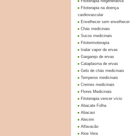
Fitoterapia Regenerativa
Fitoterapia na doença
cardiovascular
Envelhecer sem envelhecer
Chás medicinais
Sucos medicinais
Fitotermoterapia
Inalar vapor de ervas
Gargarejo de ervas
Cataplasma de ervas
Gelo de chás medicinais
Temperos medicinais
Cremes medicinais
Flores Medicinais
Fitoterapia vencer vício
Abacate Folha
Abacaxi
Alecrim
Alfavacão
Aloe Vera