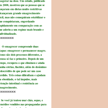
xagerar na dose. Um estudo, publicado
m 2008, mostrou que as pessoas que se
ançaram em dietas muito restritivas
lcançaram grande emagrecimento
ácil, mas não conseguiram estabilizar o
ue conquistaram, engordando
apidamente em comparação com as
ue aderiu a um regime mais brando e
ndividualizado.
xxxxxxxx
 emagrecer compreende duas
tapas: emagrecer e permanecer magro.
omo são dois processos diferentes, a
essoa só faz o primeiro. Depois de um
empo, recupera o que eliminou e ainda
anha estrias, flacidez, além do desânimo
 descrédito de que pode ser um caso
erdido. Três coisas dificultam e ajudam
a obesidade, o tal impulso, mais
etenção intestinal e resistência ao
magrecimento.
xxxxxxxxx
e você já tentou usar chás, sopas, e
emédios vendidos nas propagandas para