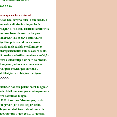
xxxxxxx
ucos que saciam a fome?
aciar não deveria seria a finalidade, a
roposta é diminuir a ingestão de
efeições fartas e de elementos calóricos.
m uma fórmula ou receita para
magrecer não se deve estimular a
igestão, pois quando se estimula,
svazia mais rápido o estômago, e
onsequentemente vamos comer mais.
ão se deve substituir nenhuma refeição.
azer a substituição de café da manhã,
lmoço ou jantar é nocivo à saúde.
ualquer receita que orientar a
ubstituição de refeição é perigosa.
xxxxx
ntender por que permanecer magro é
ais difícil que emagrecer é importante
ara continuar magro.
É fácil ser um falso magro, basta
magrecer por meio de privações.
agro verdadeiro e estável come de
udo, ou tudo o que gosta, só que sem