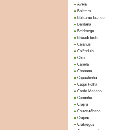
Aveia
Baleeira
Bálsamo branco
Bardana
Beldroega
Brócoli broto
Cajanus
Calêndula
Chia
Canela
Chanana
Capuchinha
Caqui Folha
Cardo Mariano
Cominho
Crajiru
Couve-rábano
Crajeru
Crataegus