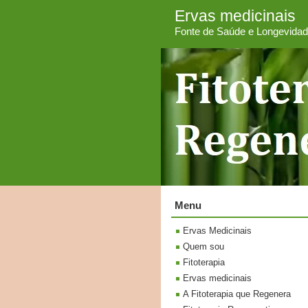
Ervas medicinais
Fonte de Saúde e Longevida
Menu
Ervas Medicinais
Quem sou
Fitoterapia
Ervas medicinais
A Fitoterapia que Regenera