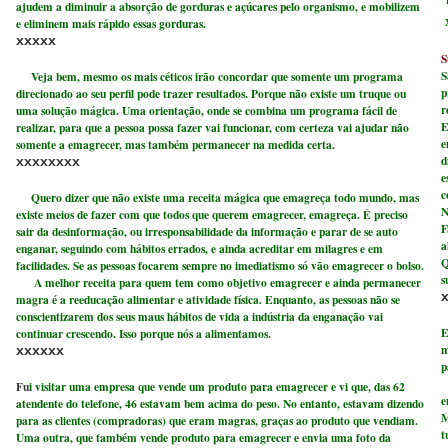
ajudem a diminuir a absorção de gorduras e açúcares pelo organismo, e mobilizem
e eliminem mais rápido essas gorduras.
xxxxx
S
S
Veja bem, mesmo os mais céticos irão concordar que somente um programa
p
direcionado ao seu perfil pode trazer resultados. Porque não existe um truque ou
r
uma solução mágica. Uma orientação, onde se combina um programa fácil de
E
realizar, para que a pessoa possa fazer vai funcionar, com certeza vai ajudar não
e
somente a emagrecer, mas também permanecer na medida certa.
d
xxxxxxxx
e
c
Quero dizer que não existe uma receita mágica que emagreça todo mundo, mas
N
existe meios de fazer com que todos que querem emagrecer, emagreça. É preciso
F
sair da desinformação, ou irresponsabilidade da informação e parar de se auto
a
enganar, seguindo com hábitos errados, e ainda acreditar em milagres e em
Q
facilidades. Se as pessoas focarem sempre no imediatismo só vão emagrecer o bolso.
s
A melhor receita para quem tem como objetivo emagrecer e ainda permanecer
magra é a reeducação alimentar e atividade física. Enquanto, as pessoas não se
conscientizarem dos seus maus hábitos de vida a indústria da enganação vai
E
continuar crescendo. Isso porque nós a alimentamos.
m
xxxxxx
p
Fu
i visitar uma empresa que vende um produto para emagrecer e vi que, das 62
e
atendente do telefone, 46 estavam bem acima do peso. No entanto, estavam dizendo
M
para as clientes (compradoras) que eram magras, graças ao produto que vendiam.
t
Uma outra, que também vende produto para emagrecer e envia uma foto da