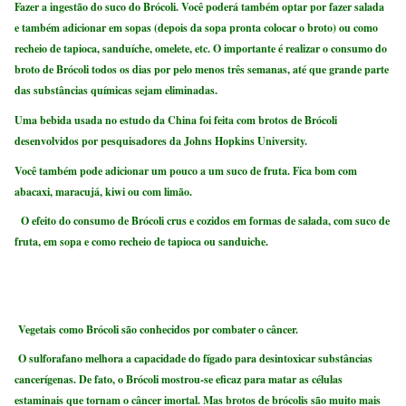
Fazer a ingestão do suco do Brócoli. Você poderá também optar por fazer salada
e também adicionar em sopas (depois da sopa pronta colocar o broto) ou como
recheio de tapioca, sanduíche, omelete, etc. O importante é realizar o consumo do
broto de Brócoli todos os dias por pelo menos três semanas, até que grande parte
das substâncias químicas sejam eliminadas.
Uma bebida usada no estudo da China foi feita com brotos de Brócoli
desenvolvidos por pesquisadores da Johns Hopkins University.
Você também pode adicionar um pouco a um suco de fruta. Fica bom com
abacaxi, maracujá, kiwi ou com limão.
O efeito do consumo de Brócoli crus e cozidos em formas de salada, com suco de
fruta, em sopa e como recheio de tapioca ou sanduiche.
Vegetais como Brócoli são conhecidos por combater o câncer.
O sulforafano melhora a capacidade do fígado para desintoxicar substâncias
cancerígenas. De fato, o Brócoli mostrou-se eficaz para matar as células
estaminais que tornam o câncer imortal. Mas brotos de brócolis são muito mais