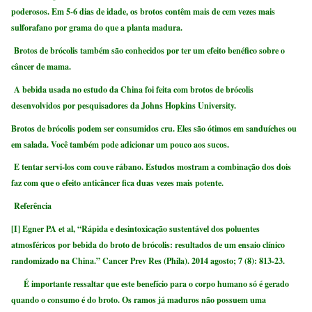
poderosos. Em 5-6 dias de idade, os brotos contêm mais de cem vezes mais
sulforafano por grama do que a planta madura.
Brotos de brócolis também são conhecidos por ter um efeito benéfico sobre o
câncer de mama.
A bebida usada no estudo da China foi feita com brotos de brócolis
desenvolvidos por pesquisadores da Johns Hopkins University.
Brotos de brócolis podem ser consumidos cru. Eles são ótimos em sanduíches ou
em salada. Você também pode adicionar um pouco aos sucos.
E tentar servi-los com couve rábano. Estudos mostram a combinação dos dois
faz com que o efeito anticâncer fica duas vezes mais potente.
Referência
[I] Egner PA et al, “Rápida e desintoxicação sustentável dos poluentes
atmosféricos por bebida do broto de brócolis: resultados de um ensaio clínico
randomizado na China.” Cancer Prev Res (Phila). 2014 agosto; 7 (8): 813-23.
É importante ressaltar que este benefício para o corpo humano só é gerado
quando o consumo é do broto. Os ramos já maduros não possuem uma