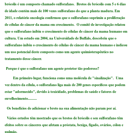
brócolis é um composto chamado sulforafano. Brotos de brócolis com 5 e 6 dias
de idade contém mais de 100 vezes sulforafano do que a planta madura. Em
2011, o relatório oncologia confirmou que o sulforafano suprimiu a proliferação
de células de câncer da mama em crescimento. O comitê de investigação relatou
que o sulforafano inibiu o crescimento de células de câncer da mama humano em
cultura. Um estudo em 2004, na Universidade de Buffalo, descobriu que o
sulforafano inibiu o crescimento de células de câncer da mama humano e indicou
um uso potencial deste composto como um agente quimioterapêutico no
tratamento desse câncer.
Porque é que o sulforafano um agente protetor tão poderoso?
Em primeiro lugar, funciona como uma molécula de "sinalização". Uma
vez dentro da célula, o sulforafano liga mais de 200 genes específicos que podem
estar "adormecido", devido à toxicidade, problemas de saúde e fatores de
envelhecimento..........
Os benefícios de adicionar o broto na sua alimentação não param por aí.
Vários estudos têm mostrado que os brotos de brócolis e seu sulforafano têm
efeitos sobre os cânceres que afetam a próstata, bexiga, fígado, ovários, cólon e
pulmão.