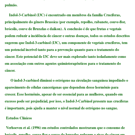
pulmão.
Indol-3-Carbinol (I3C) é encontrado em membros da família Crucíferas,
principalmente do gênero Brassica (por exemplo, repolho, rabanete, couve-flor,
brócolis, couve de Bruxelas e daikon). A conclusão é de que frutas e vegetais
podem reduzir a incidência de câncer e outras doenças, todos os estudos descritos
sugerem que Indol-3-carbinol (I3C), um componente de vegetais crucíferos, tem
um potencial incrível tanto para a prevenção quanto para o tratamento do
câncer. Este potencial de I3C deve ser mais explorado tanto isoladamente como
em associação com outros agentes quimioterapêuticos para o tratamento do
câncer.
O indol-3-carbinol diminui o estrógeno na circulação sanguínea impedindo o
aparecimento de células cancerígenas que dependem desse hormônio para
crescer. Esse hormônio, apesar de ser essencial para as mulheres, quando em
excesso pode ser prejudicial, por isso, o Indol-3-Carbinol presente nas crucíferas
é importante, pois ajuda a manter o nível normal de estrógeno no sangue.
Estudos Clínicos
Verhoeven et al. (1996) em estudos controlados mostraram que o consumo de
brócolis, repolho, couve-flor e couve-de-bruxelas reduzem o risco de câncer em