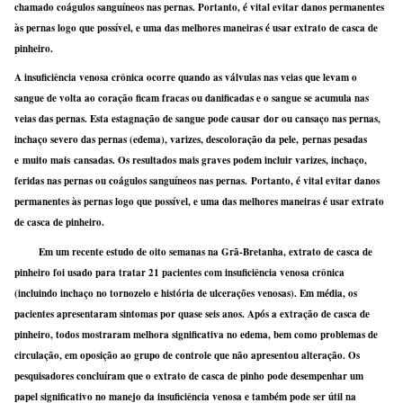
chamado coágulos sanguíneos nas pernas. Portanto, é vital evitar danos permanentes
às pernas logo que possível, e uma das melhores maneiras é usar extrato de casca de
pinheiro.
A insuficiência venosa crônica ocorre quando as válvulas nas veias que levam o
sangue de volta ao coração ficam fracas ou danificadas e o sangue se acumula nas
veias das pernas. Esta estagnação de sangue pode causar dor ou cansaço nas pernas,
inchaço severo das pernas (edema), varizes, descoloração da pele, pernas pesadas
e muito mais cansadas. Os resultados mais graves podem incluir varizes, inchaço,
feridas nas pernas ou coágulos sanguíneos nas pernas. Portanto, é vital evitar danos
permanentes às pernas logo que possível, e uma das melhores maneiras é usar extrato
de casca de pinheiro.
Em um recente estudo de oito semanas na Grã-Bretanha, extrato de casca de
pinheiro foi usado para tratar 21 pacientes com insuficiência venosa crônica
(incluindo inchaço no tornozelo e história de ulcerações venosas). Em média, os
pacientes apresentaram sintomas por quase seis anos. Após a extração de casca de
pinheiro, todos mostraram melhora significativa no edema, bem como problemas de
circulação, em oposição ao grupo de controle que não apresentou alteração. Os
pesquisadores concluíram que o extrato de casca de pinho pode desempenhar um
papel significativo no manejo da insuficiência venosa e também pode ser útil na