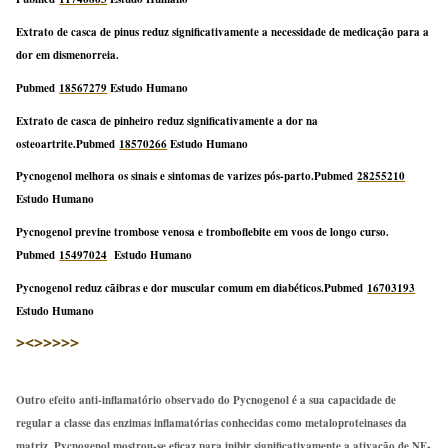
Extrato de casca de pinus reduz significativamente a necessidade de medicação para a
dor em dismenorreia.
Pubmed
18567279
Estudo Humano
Extrato de casca de pinheiro reduz significativamente a dor na
osteoartrite.Pubmed
18570266
Estudo Humano
Pycnogenol melhora os sinais e sintomas de varizes pós-parto.Pubmed
28255210
Estudo Humano
Pycnogenol previne trombose venosa e tromboflebite em voos de longo curso.
Pubmed
15497024
Estudo Humano
Pycnogenol reduz cãibras e dor muscular comum em diabéticos.Pubmed
16703193
Estudo Humano
><>>>>>
Outro efeito anti-inflamatório observado do Pycnogenol é a sua capacidade de
regular a classe das enzimas inflamatórias conhecidas como metaloproteinases da
matriz. Pycnogenol mostrou-se eficaz para inibir significativamente a ativação de NF-