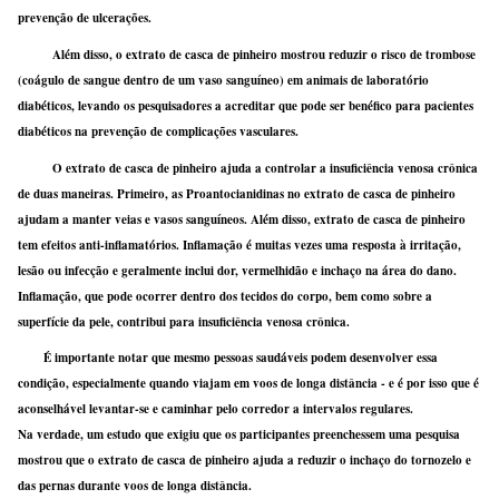
prevenção de ulcerações.
Além disso, o extrato de casca de pinheiro mostrou reduzir o risco de trombose
(coágulo de sangue dentro de um vaso sanguíneo) em animais de laboratório
diabéticos, levando os pesquisadores a acreditar que pode ser benéfico para pacientes
diabéticos na prevenção de complicações vasculares.
O extrato de casca de pinheiro ajuda a controlar a insuficiência venosa crônica
de duas maneiras. Primeiro, as Proantocianidinas no extrato de casca de pinheiro
ajudam a manter veias e vasos sanguíneos. Além disso, extrato de casca de pinheiro
tem efeitos anti-inflamatórios. Inflamação é muitas vezes uma resposta à irritação,
lesão ou infecção e geralmente inclui dor, vermelhidão e inchaço na área do dano.
Inflamação, que pode ocorrer dentro dos tecidos do corpo, bem como sobre a
superfície da pele, contribui para insuficiência venosa crônica.
É importante notar que mesmo pessoas saudáveis ​​podem desenvolver essa
condição, especialmente quando viajam em voos de longa distância - e é por isso que é
aconselhável levantar-se e caminhar pelo corredor a intervalos regulares.
Na verdade, um estudo que exigiu que os participantes preenchessem uma pesquisa
mostrou que o extrato de casca de pinheiro ajuda a reduzir o inchaço do tornozelo e
das pernas durante voos de longa distância.