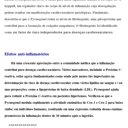
kappaB, um regulador chave do corpo de níveis de inflamação cuja desregulação
podem resultar em manifestações cardiovasculares patológicas. Finalmente,
descobriu-se que o Pycnogenol reduz os níveis de fibrinogênio, uma glicoproteína que
contribui para a formação de coágulos sanguíneos; O fibrinogênio foi identificado
como um
fator de risco independente para doenças cardiovasculares.
Efeitos
anti-inflamatórios
H
á uma crescente apreciação entre a comunidade médica que a inflamação
contribui para doenças cardiovasculares. Vários marcadores, incluindo a Proteína C-
reativa, estão agora fundamentados como sendo pelo menos tão importantes na
determinação do risco de doença cardiovascular como vários lipídios no sangue e / ou
suas proporções, como a lipoproteína de baixa densidade (LDL). Pycnogenol ajuda
para reduzir a Proteína C-reativa em pacientes hipertensos. Verificou-se que o
Pycnogenol modula rapidamente a atividade enzimática de Cox-1 e Cox-2 para baixo
(inibe) em indivíduos humanos, resultando em uma expressão reduzida dessas enzimas
promotoras da inflamação dentro de 30 minutos após a ingestão.
><><><><><><><