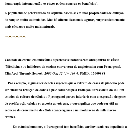
hemorragia interna, então os riscos podem superar os benefícios".
A popularidade generalizada da aspirina baseia-se em suas propriedades de diluição
do sangue muito estimuladas. Mas há alternativas mais seguras, surpreendentemente
mais eficazes e muito mais naturais.
><><><><><><
Controle de edema em indivíduos hipertensos tratados com antagonista de cálcio
(Nifedipina) ou inibidores da enzima conversora de angiotensina com Pycnogenol.
Clin Appl Thromb Hemost.
2006 Oct;
12 (4): 440-4.
PMID:
17000888
Por exemplo, algumas evidências sugerem que o extrato de casca de pinheiro pode
ser eficaz na redução de danos à pele causados ​​pela radiação ultravioleta do sol. Em
estudos de cultura de células o Pycnogenol parece interferir com a expressão de genes
de proliferação celular e resposta ao estresse, o que significa que pode ser útil na
redução do crescimento de células cancerígenas e na modulação da inflamação
crônica.
Em estudos humanos, o Pycnogenol tem benefícios cardiovasculares impedindo a