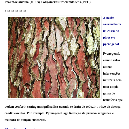
Proantocianidina (OPCs) e oligômeros Procianidólicos (PCO).
><><><><><>
A parte
avermelhada
da casca do
pinus é o
pycnogenol
Pycnogenol,
como tantas
outras
intervenções
naturais, tem
uma ampla
gama de
benefícios que
podem conferir vantagem significativa quando se trata de reduzir o risco de doença
cardiovascular. Por exemplo, Pycnogenol age Redução da pressão sanguínea e
melhora da função endotelial.