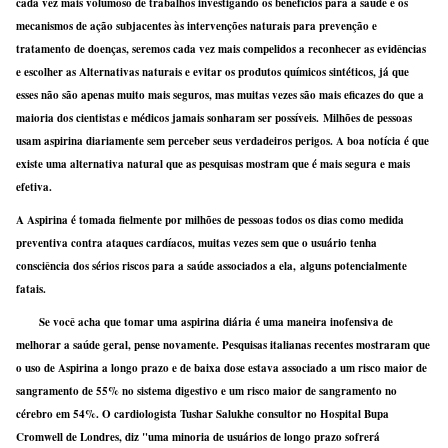
cada vez mais volumoso de trabalhos investigando os benefícios para a saúde e os
mecanismos de ação subjacentes às intervenções naturais para prevenção e
tratamento de doenças, seremos cada vez mais compelidos a reconhecer as evidências
e escolher as Alternativas naturais e evitar os produtos químicos sintéticos, já que
esses não são apenas muito mais seguros, mas muitas vezes são mais eficazes do que a
maioria dos cientistas e médicos jamais sonharam ser possíveis. Milhões de pessoas
usam aspirina diariamente sem perceber seus verdadeiros perigos. A boa notícia é que
existe uma alternativa natural que as pesquisas mostram que é mais segura e mais
efetiva.
A Aspirina é tomada fielmente por milhões de pessoas todos os dias como medida
preventiva contra ataques cardíacos, muitas vezes sem que o usuário tenha
consciência dos sérios riscos para a saúde associados a ela, alguns potencialmente
fatais.
Se você acha que tomar uma aspirina diária é uma maneira inofensiva de
melhorar a saúde geral, pense novamente. Pesquisas italianas recentes mostraram que
o uso de Aspirina a longo prazo e de baixa dose estava associado a um risco maior de
sangramento de 55% no sistema digestivo e um risco maior de sangramento no
cérebro em 54%. O cardiologista Tushar Salukhe consultor no Hospital Bupa
Cromwell de Londres, diz "uma minoria de usuários de longo prazo sofrerá