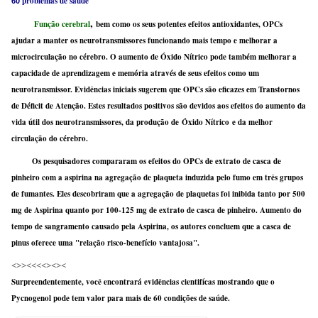
problemas de saúde
60
,
Função cerebral
bem como os seus potentes efeitos antioxidantes, OPCs
ajudar a manter os neurotransmissores funcionando mais tempo e melhorar a
microcirculação no cérebro. O aumento de Óxido Nítrico pode também melhorar a
capacidade de aprendizagem e memória através de seus efeitos como um
neurotransmissor. Evidências iniciais sugerem que OPCs são eficazes em Transtornos
de Déficit de Atenção. Estes resultados positivos são devidos aos efeitos do aumento da
vida útil dos neurotransmissores, da produção de Óxido Nítrico e da melhor
circulação do cérebro.
Os pesquisadores compararam os efeitos do OPCs de extrato de casca de
pinheiro com a aspirina na agregação de plaqueta induzida pelo fumo em três grupos
de fumantes. Eles descobriram que a agregação de plaquetas foi inibida tanto por 500
mg de Aspirina quanto por 100-125 mg de extrato de casca de pinheiro. Aumento do
tempo de sangramento causado pela Aspirina, os autores concluem que a casca de
pinus oferece uma "relação risco-benefício vantajosa".
<>><<<<><><
Surpreendentemente, você encontrará evidências cientifícas mostrando que o
Pycnogenol pode tem valor para mais de 60 condições de saúde.