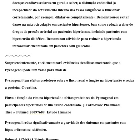
doenças cardiovasculares em geral, a saber, a disfunção endotelial (a
incapacidade do revestimento interno dos vasos sanguíneos a funcionar
corretamente, por exemplo, dilatar-se completamente). Demonstrou-se evitar
danos na microcirculação em pacientes hipertensos, bem como reduzir a dose de
drogas de pressão arterial em pacientes hipertensos, incluindo pacientes com
hipertensão diabética. Demonstrou atividade para reduzir a hipertensão
intraocular encontrada em pacientes com glaucoma.
><><><><><><
Surpreendentemente, você encontrará evidências científicas mostrando que o
Pycnogenol pode tem valor para mais de
Pycnogenol tem efeitos protetores sobre o fluxo renal e função na hipertensão e reduz
a proteína C-reativa.
Fluxo e função do rim na hipertensão: efeitos protetores do Pycnogenol em
participantes hipertensos de um estudo controlado. J Cardiovasc Pharmacol
Ther
e
Pubmed
20097689
Estudo Humano
Pycnogenol reduz significativamente a gravidade dos sintomas em pacientes com
lúpus eritematoso sistêmico.
Pubmed
11746863
Estudo Humano