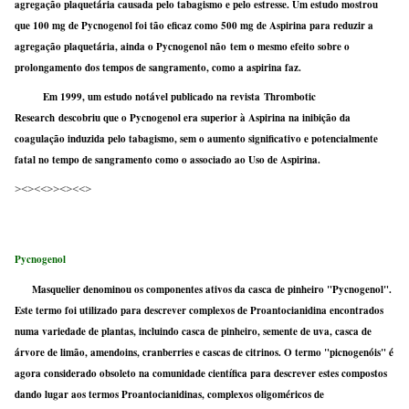
agregação plaquetária causada pelo tabagismo e pelo estresse. Um estudo mostrou
que 100 mg de Pycnogenol foi tão eficaz como 500 mg de Aspirina para reduzir a
agregação plaquetária, ainda o Pycnogenol não tem o mesmo efeito sobre o
prolongamento dos tempos de sangramento, como a aspirina faz.
Em 1999, um estudo notável publicado na revista Thrombotic
Research descobriu que o Pycnogenol era superior à Aspirina na inibição da
coagulação induzida pelo tabagismo, sem o aumento significativo e potencialmente
fatal no tempo de sangramento como o associado ao Uso de Aspirina.
><><<>><><<>
Pycnogenol
Masquelier denominou os componentes ativos da casca de pinheiro "Pycnogenol".
Este termo foi utilizado para descrever complexos de Proantocianidina encontrados
numa variedade de plantas, incluindo casca de pinheiro, semente de uva, casca de
árvore de limão, amendoins, cranberries e cascas de citrinos. O termo "picnogenóis" é
agora considerado obsoleto na comunidade científica para descrever estes compostos
dando lugar aos termos Proantocianidinas, complexos oligoméricos de