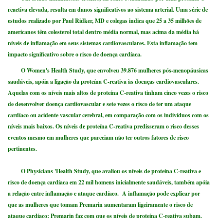
reactiva elevada, resulta em danos significativos ao sistema arterial. Uma série de
estudos realizado por Paul Ridker, MD e colegas indica que 25 a 35 milhões de
americanos têm colesterol total dentro média normal, mas acima da média há
níveis de inflamação em seus sistemas cardiovasculares. Esta inflamação tem
impacto significativo sobre o risco de doença cardíaca.
O Women's Health Study, que envolveu 39.876 mulheres pós-menopáusicas
saudáveis, apóia a ligação da proteína C-reativa às doenças cardiovasculares.
Aquelas com os níveis mais altos de proteína C-reativa tinham cinco vezes o risco
de desenvolver doença cardiovascular e sete vezes o risco de ter um ataque
cardíaco ou acidente vascular cerebral, em comparação com os indivíduos com os
níveis mais baixos. Os níveis de proteína C-reativa predisseram o risco desses
eventos mesmo em mulheres que pareciam não ter outros fatores de risco
pertinentes.
O Physicians 'Health Study, que avaliou os níveis de proteína C-reativa e
risco de doença cardíaca em 22 mil homens inicialmente saudáveis, também apóia
a relação entre inflamação e ataque cardíaco. A inflamação pode explicar por
que as mulheres que tomam Premarin aumentaram ligeiramente o risco de
ataque cardíaco; Premarin faz com que os níveis de proteína C-reativa subam.