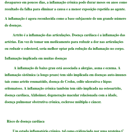
desaparece em poucos dias, a inflamação crônica pode durar meses ou anos como
resultado da falha para eliminar a causa e a menor exposição repetida ao agente.
A inflamação é agora reconhecida como a base subjacente de um grande número
de doenças.
Artrite é a inflamação das articulações. Doença cardíaca é a inflamação das
artérias. Em vez de tomar um medicamento para reduzir a dor nas articulações
ou reduzir o colesterol, seria melhor optar pela redução da inflamação no corpo.
Inflamação implicada em muitas doenças
A inflamação de baixo grau está associada a alergias, asma e eczema. A
inflamação sistêmica (a longo prazo) tem sido implicada em doenças auto-imunes
tais como artrite reumatóide, doença de Crohn, colite ulcerativa e lúpus
eritematoso. A inflamação crônica também tem sido implicada na osteoartrite,
doença cardíaca, Alzheimer, degeneração macular relacionada com a idade,
doença pulmonar obstrutiva crônica, esclerose múltipla e câncer.
Risco de doença cardíaca
Um estado inflamatório crônico, tal como evidenciado por uma proteína C