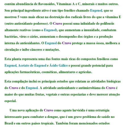
contém abundância de flavonoides, Vitaminas A e C, minerais e muitos outros.
Seu principal ingrediente ativo é um tipo fenólico chamado
Eugenol
,
que se
mostrou 5 vezes mais eficaz na destruição dos radicais livres do que a vitamina E
(outro antioxidante poderoso).
O
Cravo
possui uma infinidade de polifenóis
altamente reativos (como o
Eugenol
), que aumentam a imunidade, combatem
bactérias, vírus e cáries, aumentam o desempenho dos órgãos e a produção
interna de antioxidantes.
O
Eugenol
do
Cravo
protege a massa óssea, melhora a
circulação e inibe cânceres e mutações.
Esta planta representa uma das fontes mais ricas de compostos fenólicos como
Eugenol, Acetato de Eugenol
e
Ácido Gálico
e possui grande potencial para
aplicações farmacêuticas, cosméticas, alimentares e agrícolas.
Esta compilação inclui os principais estudos que relatam as atividades biológicas
do
Cravo
e do
Eugenol.
A atividade antioxidante e antimicrobiana do
Cravo
é
maior do que muitas frutas, vegetais e outras especiarias e deve merecer atenção
especial.
Uma nova aplicação de
Cravo
como agente larvicida é uma estratégia
interessante para combater a dengue, que é um grave problema de saúde no
Brasil e em outros países tropicais. Também foram mencionados estudos