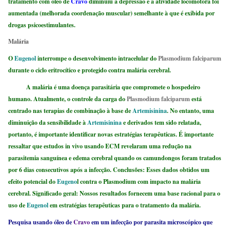
tratamento com óleo de
Cravo
diminuiu a depressão e a atividade locomotora foi
aumentada (melhorada coordenação muscular) semelhante à que é exibida por
drogas psicoestimulantes.
Malária
O
Eugenol
interrompe o desenvolvimento intracelular do
Plasmodium falciparum
durante o ciclo eritrocítico e protegido contra malária cerebral.
A malária é uma doença parasitária que compromete o hospedeiro
humano. Atualmente, o controle da carga do
Plasmodium falciparum
está
centrado nas terapias de combinação à base de
Artemisinina
. No entanto, uma
diminuição da sensibilidade à
Artemisinina
e derivados tem sido relatada,
portanto, é importante identificar novas estratégias terapêuticas. É importante
ressaltar que estudos in vivo usando ECM revelaram uma redução na
parasitemia sanguínea e edema cerebral quando os camundongos foram tratados
por 6 dias consecutivos após a infecção. Conclusões: Esses dados obtidos um
efeito potencial do
Eugeno
l contra o Plasmodium com impacto na malária
cerebral. Significado geral: Nossos resultados fornecem uma base racional para o
uso de
Eugenol
em estratégias terapêuticas para o tratamento da malária.
Pesquisa usando óleo de
Cravo
em um infecção por parasita microscópico que