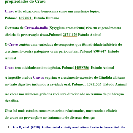
propriedades do
Cravo
.
Cravo
é tão eficaz como benzocaína como um anestésico tópico.
Pubmed
16530911
Estudo Humano
O extrato de
Cravo-da-índia
(Syzygium aromaticum) rico em eugenol mostra
eficácia de preservação óssea.Pubmed
21711176
Estudo Animal
O
Cravo
contém uma variedade
de compostos que têm atividade inibitória do
crescimento contra patogênos orais periodontais.
Pubmed
8904847
Estudo
Animal
Cravo
tem atividade antimutagênica.
Pubmed
14558756
Estudo Animal
A ingestão oral de
Cravos
suprime o crescimento excessivo de Cândida albicans
no trato digestivo incluindo a cavidade oral. Pubmed:
15711533
Estudo Animal
Ao clicar nos números grifados você será direcionado ao resumo da publicação
científica.
Obs:
há mais estudos como estes acima relacionados, mostrando a eficácia
do
cravo
na prevenção e no tratamento de diversas doenças
Acs K, et al. (2018). Antibacterial activity evaluation of selected essential oils