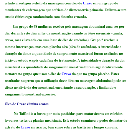
estudo investigou o efeito da massagem com óleo de
Cravo
em um grupo de
estudantes de enfermagem que sofriam de dismenorreia primária. Utilizou-se um
ensaio clínico cego randomizado com desenho cruzado.
Um grupo de 48 mulheres recebeu pela massagem abdominal uma vez por
dia, durante sete dias antes da menstruação usando os óleos essenciais (canela,
cravo, rosa e lavanda em uma base de óleo de amêndoa). Grupo 2 recebeu a
mesma intervenção, mas com placebo óleo (óleo de amêndoa). A intensidade e
duração da dor, e a quantidade de sangramento menstrual foram avaliados no
início do estudo e após cada fase do tratamento. A intensidade e duração da dor
menstrual e a quantidade de sangramento menstrual foram significativamente
menores no grupo que usou o óleo de
Cravo
do que no grupo placebo. Estes
resultados sugerem que a utilização desse óleo em massagem abdominal pode ser
eficaz no alívio da dor menstrual, encurtando a sua duração, e limitando o
sangramento menstrual excessivo.
Óleo de Cravo elimina ácaros
Na Tailândia a busca por mais pesticidas para matar ácaros em colchões
levou aos testes de plantas medicinais. Este estudo examinou o poder de matar de
extrato de
Cravo
em ácaros, bem como sobre as bactérias e fungos comuns.