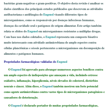
bactérias gram-negativas e gram-positivas. O objetivo desta revisão é analisar os
dados científicos dos principais estudos publicados que descrevem as atividades
antibacteriana e antifúngica do
Eugenol
visando diferentes tipos de
microrganismos, como os responsáveis ​​por doenças infecciosas humanas,
doenças da cavidade oral e patógenos de origem alimentar. Este artigo também
relata os efeitos do
Eugenol
em microrganismos resistentes a múltiplas drogas.
Com base nos dados coletados, o
Eugenol
representa um composto bioativo
muito interessante com atividade antimicrobiana de amplo espectro contra
células planctônicas e sésseis pertencentes a microrganismos em decomposição de
alimentos e patógenos humanos.
Propriedades farmacológicas validadas do
Eugenol
O
Eugenol
foi aprovado para abranger numerosos aspectos benéficos contra
um amplo espectro de indisposições que ameaçam a vida, incluindo estresse
oxidativo, inflamação, hiperglicemia, níveis elevados de colesterol, distúrbios
neurais e câncer. Além disso, o
Eugenol
também mostrou um forte potencial
como agente antimicrobiano contra vastos tipos de microrganismos patogênicos e
causadores de deterioração.
O
Eugenol
é declarado portador de muitas propriedades farmacológicas,