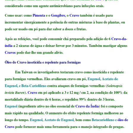
considerado como um agente antimicrobiano para infecções orais.
Como usar:
como
Pimenta
e o
Gengibre,
o
Cravo
também é usado para
incrementar sinergicamente a potência de outras misturas à base de plantas, ou
pode ser usado em pó para dar sabor a doces e frutas.
Após as refeições, você pode consumir chá preparado pela adição de 6
Cravo-da-
índia
a 2 xicaras de água e deixar ferver por 3 minutos. Também mastigar alguns
Cravos
pode dar-lhe um grande alívio.
Óleo de Cravo inseticida e repelente para formigas
Em Taiwan os investigadores testaram cravo como inseticida e repelente
para formigas vermelhas. Eles avaliaram cravo em pó,
Eugenol
,
Acetato de
Eugenol, e Beta-Cariofileno
contra ataques de formigas vermelhas (
Solenopsis
invicta Buren
).
Cravo
em pó aplicado a 3 e 12 mg / cm 2, na condição de 100% da
mortalidade diária dentro de 6 horas, e repelidos 99% dentro de 3 horas.
Eugenol
(ingrediente ativo no óleo essencial de
Cravo da Índia
) foi o composto
mais rápido na qualidade. O aumento do efeito repelente formiga melhorou ao
longo do tempo.
Eugenol
,
Acetato de Eugenol
, bem como
Betacariofileno e
óleo de
Cravo
pode fornecer mais uma ferramenta para o manejo integrado de pragas.