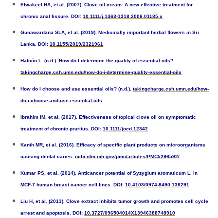
Elwakeel HA, et al. (2007). Clove oil cream: A new effective treatment for
chronic anal fissure. DOI:
10.1111/j.1463-1318.2006.01185.x
Gunawardana SLA, et al. (2019). Medicinally important herbal flowers in Sri
Lanka. DOI:
10.1155/2019/2321961
Halcón L. (n.d.). How do I determine the quality of essential oils?
takingcharge.csh.umn.edu/how-do-i-determine-quality-essential-oils
How do I choose and use essential oils? (n.d.).
takingcharge.csh.umn.edu/how-
do-i-choose-and-use-essential-oils
Ibrahim IM, et al. (2017). Effectiveness of topical clove oil on symptomatic
treatment of chronic pruritus. DOI:
10.1111/jocd.12342
Kanth MR, et al. (2016). Efficacy of specific plant products on microorganisms
causing dental caries.
ncbi.nlm.nih.gov/pmc/articles/PMC5296592/
Kumar PS, et al. (2014). Anticancer potential of Syzygium aromaticum L. in
MCF-7 human breast cancer cell lines. DOI:
10.4103/0974-8490.138291
Liu H, et al. (2013). Clove extract inhibits tumor growth and promotes cell cycle
arrest and apoptosis. DOI:
10.3727/096504014X13946388748910