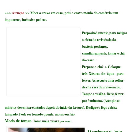
>>>
Atenção
>> Moer o cravo em casa, pois o cravo moído do comércio tem
impurezas, inclusive pedras.
Propositadamente, para mitigar
o efeito da resistência da
bactéria podemos,
simultaneamente, tomar o chá
do cravo.
Prepare o chá >
Coloque
três Xícaras
de
água
para
ferver. Acrescente uma colher
de chá rasa de cravo em pó.
Tampe a vasilha. Deixe ferver
por 3 minutos. (Atenção os
minutos devem ser contados depois do inicio da fervura). Desligue o fogo e deixe
tampado. Pode ser tomado quente, morno ou frio.
Modo de tomar.
Tome meia
x
ícara
por vezes.
O cachorro se feriu.