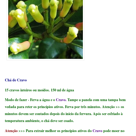
Chá de Cravo
15
cravos inteiros ou moídos.
150
ml de água
Modo de fazer - Ferva a água e o
Cravo.
Tampe
a panela com uma tampa bem
vedada para reter os princípios ativos.
Ferva por três minutos.
Atenção >>
os
minutos devem ser contados depois do inicio da fervura.
Após ser esfriado à
temperatura ambiente, o chá deve ser
coado
.
Atenção
>>> Para extrair
melhor os princípios ativos do
C
ravo
pode
moer no