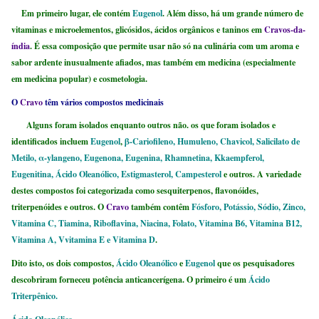
Em primeiro lugar, ele contém
Eugenol
. Além disso, há um grande número de
vitaminas e microelementos, glicósidos, ácidos orgânicos e taninos em
Cravos-da-
índia
. É essa composição que permite usar não só na culinária com um aroma e
sabor ardente inusualmente afiados, mas também em medicina (especialmente
em medicina popular) e cosmetologia.
O
Cravo
têm vários compostos medicinais
Alguns foram isolados enquanto outros não. os que foram isolados e
identificados incluem
Eugenol
,
β-Cariofileno, Humuleno, Chavicol, Salicilato de
Metilo, α-ylangeno, Eugenona, Eugenina, Rhamnetina, Kkaempferol,
Eugenitina, Ácido Oleanólico, Estigmasterol, Campesterol
e outros. A variedade
destes compostos foi categorizada como sesquiterpenos, flavonóides,
triterpenóides e outros. O
Cravo
também contêm
Fósforo, Potássio, Sódio, Zinco,
Vitamina C, Tiamina, Riboflavina, Niacina, Folato, Vitamina B6, Vitamina B12,
Vitamina A, Vvitamina E e Vitamina D
.
Dito isto, os dois compostos,
Ácido Oleanólico
e
Eugenol
que os pesquisadores
descobriram forneceu potência anticancerígena. O primeiro é um
Ácido
Triterpênico.