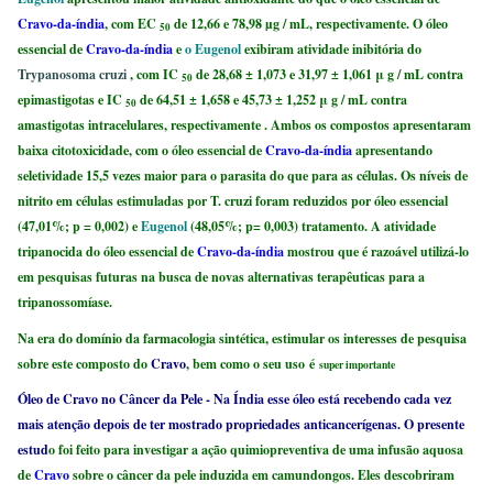
Cravo-da-índia
, com EC
de 12,66 e 78,98 µg / mL, respectivamente. O óleo
50
essencial de
Cravo-da-índia
e
o Eugenol
exibiram atividade inibitória do
Trypanosoma cruzi
, com IC
de 28,68 ± 1,073 e 31,97 ± 1,061 μ g / mL contra
50
epimastigotas e IC
de 64,51 ± 1,658 e 45,73 ± 1,252 μ g / mL contra
50
amastigotas intracelulares, respectivamente . Ambos os compostos apresentaram
baixa citotoxicidade, com o óleo essencial de
Cravo-da-índia
apresentando
seletividade 15,5 vezes maior para o parasita do que para as células. Os níveis de
nitrito em células estimuladas por T. cruzi foram reduzidos por óleo essencial
(47,01%; p = 0,002) e
Eugenol
(48,05%; p= 0,003) tratamento. A atividade
tripanocida do óleo essencial de
Cravo-da-índia
mostrou que é razoável utilizá-lo
em pesquisas futuras na busca de novas alternativas terapêuticas para a
tripanossomíase.
Na era do domínio da farmacologia sintética, estimular os interesses de pesquisa
sobre este composto do
Cravo
, bem como o seu uso
é
super importante
Óleo de Cravo no Câncer da Pele -
Na Índia esse óleo está recebendo cada vez
mais atenção depois de ter mostrado propriedades anticancerígenas. O presente
estud
o foi feito para investigar a ação quimiopreventiva de uma infusão aquosa
de
Cravo
sobre o câncer da pele induzida em camundongos. Eles descobriram