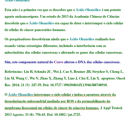
Ácido Oleanólico
Esta não é a primeira vez que se descobre que o
Ácido Oleanólico
é um potente
agente anticancerígeno. Um estudo de 2013 da Academia Chinesa de Ciências
descobriu que o
Ácido Oleanólico
era capaz de deter e interromper o ciclo celular
de células de câncer pancreático humano.
Os pesquisadores descobriram ainda que o
Ácido Oleanólico
realizado isso
usando várias estratégias diferentes, incluindo a interferência com as
mitocôndrias das células cancerosas e alterando os genes das células cancerosas.
Sim, este componente natural do
Cravo
alterou o DNA das células cancerosas.
Referências: Liu H, Schmitz JC, Wei J, Cao S, Beumer JH, Strychor S, Cheng L,
Liu M, Wang C, Wu N, Zhao X, Zhang Y, Liao J, Chu E, Lin X. apoptose. Oncol
Res. 2014; 21 (5): 247-59. Doi: 10.3727 / 096504014X13946388748910.
O
Ácido Oleanólico
interrompe o ciclo celular e induz a apoptose através
da
despolarização mitocondrial mediada por ROS e da permeabilização da
membrana lisossomal em células de câncer do pâncrea humano.
J Appl Toxicol.
2013 Agosto; 33 (8): 756-65. Doi: 10.1002 / jat.2725.