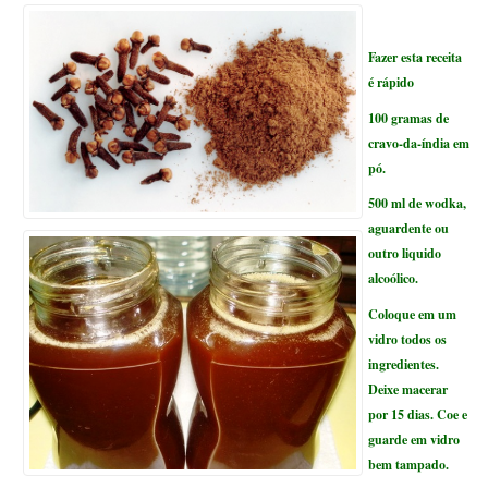
Fazer esta receita
é rápido
100 gramas de
cravo-da-índia em
pó.
500 ml de wodka,
aguardente ou
outro liquido
alcoólico.
Coloque em um
vidro todos os
ingredientes.
Deixe macerar
por 15 dias. Coe e
guarde em vidro
bem tampado.