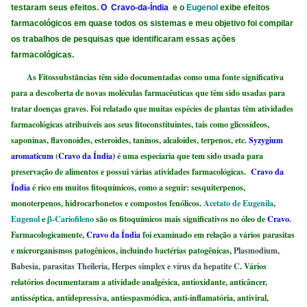
testaram seus efeitos.
O Cravo-da-Índia
e o
Eugenol
exibe efeitos
farmacológicos em quase todos os sistemas e meu objetivo foi compilar
os trabalhos de pesquisas que identificaram essas ações
farmacológicas.
As Fitossubstãncias têm sido documentadas como uma fonte significativa
para a descoberta de novas moléculas farmacêuticas que têm sido usadas para
tratar doenças graves. Foi relatado que muitas espécies de plantas têm atividades
farmacológicas atribuíveis aos seus fitoconstituintes, tais como glicosídeos,
saponinas, flavonoides, esteroides, taninos, alcaloides, terpenos, etc.
Syzygium
aromaticum
(
Cravo da Índia
)
é uma especiaria que tem sido usada para
preservação de alimentos e possui várias atividades farmacológicas.
Cravo da
Índia
é rico em muitos fitoquímicos, como a seguir: sesquiterpenos,
monoterpenos, hidrocarbonetos e compostos fenólicos.
Acetato de Eugenila
,
Eugenol
e
β-Cariofileno
são os fitoquímicos mais significativos no óleo de
Cravo
.
Farmacologicamente,
Cravo da Índia
foi examinado em relação a vários parasitas
e microrganismos patogênicos, incluindo bactérias patogênicas,
Plasmodium,
Babesia, parasitas Theileria, Herpes simplex e vírus da hepatite C
. Vários
relatórios documentaram a atividade analgésica, antioxidante, anticâncer,
antisséptica, antidepressiva, antiespasmódica, anti-inflamatória, antiviral,