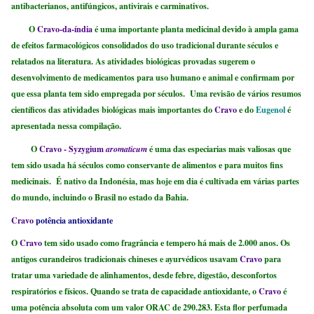
antibacterianos, antifúngicos, antivirais e carminativos.
O
Cravo-da-índia
é uma importante planta medicinal devido à ampla gama
de efeitos farmacológicos consolidados do uso tradicional durante séculos e
relatados na literatura. As atividades biológicas provadas sugerem o
desenvolvimento de medicamentos para uso humano e animal e confirmam por
que essa planta tem sido empregada por séculos. Uma revisão de vários resumos
científicos das atividades biológicas mais importantes do
Cravo
e do
Eugenol
é
apresentada nessa compilação.
O
Cravo - Syzygium
aromaticum
é uma das especiarias mais valiosas que
tem sido usada há séculos como conservante de alimentos e para muitos fins
medicinais. É nativo da Indonésia, mas hoje em dia é cultivada em várias partes
do mundo, incluindo o Brasil no estado da Bahia.
Cravo
potência antioxidante
O
Cravo
tem sido usado como fragrância e tempero há mais de
2.000
anos. Os
antigos curandeiros tradicionais chineses e ayurvédicos usavam
Cravo
para
tratar uma variedade de alinhamentos, desde febre, digestão, desconfortos
respiratórios e físicos. Quando se trata de capacidade antioxidante, o
Cravo
é
uma potência absoluta com um valor ORAC de 290.283. Esta flor perfumada