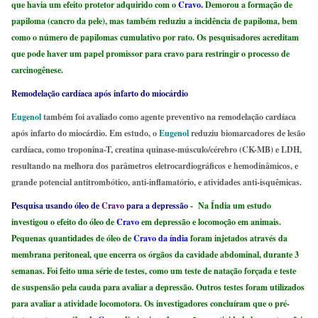
que havia um efeito protetor adquirido com o
Cravo.
Demorou a formação de
papiloma (cancro da pele), mas também reduziu a incidência de papiloma, bem
como o número de papilomas cumulativo por rato. Os pesquisadores acreditam
que pode haver um papel promissor para cravo para restringir o processo de
carcinogênese.
Remodelação cardíaca após infarto do miocárdio
Eugenol
também foi avaliado como agente preventivo na remodelação cardíaca
após infarto do miocárdio. Em estudo, o
Eugenol
reduziu biomarcadores de lesão
cardíaca, como troponina-T, creatina quinase-músculo/cérebro (CK-MB) e LDH,
resultando na melhora dos parâmetros eletrocardiográficos e hemodinâmicos, e
grande potencial antitrombótico, anti-inflamatório, e atividades anti-isquêmicas.
Pesquisa usando óleo de
Cravo
para a depressão
-
Na Índia um estudo
investigou o efeito do óleo de
Cravo
em depressão e locomoção em animais.
Pequenas quantidades de óleo de
Cravo da índia
foram injetados através da
membrana peritoneal, que encerra os órgãos da cavidade abdominal, durante 3
semanas. Foi feito uma série de testes, como um teste de natação forçada e teste
de suspensão pela cauda para avaliar a depressão. Outros testes foram utilizados
para avaliar a atividade locomotora. Os investigadores concluíram que o pré-