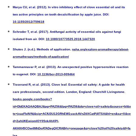
Marya CU, et al. (2012). In vitro inhibitory effect of clove essential oil and its
two active principles on tooth decalcification by apple juice. DOI:
10.1155/2012/759618
Schroder T, et al. (2017). Antifungal activity of essential oils against fungi
isolated from air. DOI:
10.1080/10773525.2018.1447320
Shutes J. (n.d.). Methods of application.
naha.org/explore-aromatherapy/about-
aromatherapy/methods-of-application/
Tammannavar P, et al. (2013). An unexpected positive hypersensitive reaction
to eugenol. DOI:
10.1136/bcr-2013-009464
Tisserand R, et al. (2013). Clove leaf. Essential oil safety: A guide for health
care professionals, second edition. London, England: Churchill Livingstone.
books.google.com/books?
id=DbEKAQAAQBAJ&pg=PA256&lpg=PA256&dq=clove+oil+safety&source=bl&o
ts=jxazFbAVNj&sig=ACfU3U12GRhEW1yaxkAVnZtlXCatPj8TSA&hl=en&sa=X&ve
d=2ahUKEwiomIOY05nkAhXPl-
AKHXH5COw4MhDoATADegQICRAB#v=onepage&q=clove%20oil%20safety&f=fa
lse