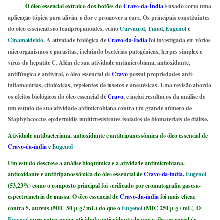
O óleo essencial extraído dos botões do
Cravo-da-Índia
é usado como uma
aplicação tópica para aliviar a dor e promover a cura. Os principais constituintes
do óleo essencial são fenilpropanóides, como
Carvacrol
,
Timo
l,
Eugenol
e
Cinamaldeído
. A atividade biológica de
Cravo-da-Índia
foi investigada em vários
microrganismos e parasitas, incluindo bactérias patogênicas, herpes simplex e
vírus da hepatite C. Além de sua atividade antimicrobiana, antioxidante,
antifúngica e antiviral, o óleo essencial de
Cravo
possui propriedades anti-
inflamatórias, citotóxicas, repelentes de insetos e anestésicas. Uma revisão aborda
os efeitos biológicos do óleo essencial de
Cravo
, e inclui resultados da análise de
um estudo de sua atividade antimicrobiana contra um grande número de
Staphylococcus epidermidis multirresistentes isolados de biomateriais de diálise.
Atividade antibacteriana, antioxidante e antitripanossômica do óleo essencial de
Cravo-da-índia
e
Eugenol
Um estudo descreve a análise bioquímica e a atividade antimicrobiana,
antioxidante e antitripanossômica do óleo essencial de
Cravo-da-índia
.
Eugenol
(53,23%) como o composto principal foi verificado por cromatografia gasosa-
espectrometria de massa. O óleo essencial de
Cravo-da-índia
foi mais eficaz
contra S. aureus (MIC 50 μ g / mL) do que o
Eugenol
(MIC 250 μ g / mL). O
Eugenol
apresentou maior atividade antioxidante do que o óleo essencial de