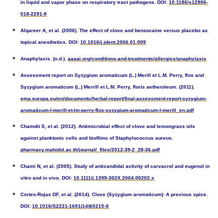
in liquid and vapor phase on respiratory tract pathogens. DOI:
10.1186/s12906-
018-2291-9
Alqareer A, et al. (2006). The effect of clove and benzocaine versus placebo as
topical anesthetics. DOI:
10.1016/j.jdent.2006.01.009
Anaphylaxis. (n.d.).
aaaai.org/conditions-and-treatments/allergies/anaphylaxis
Assessment report on Syzygium aromaticum (L.) Merill et L.M. Perry, flos and
Syzygium aromaticum (L.) Merrill et L.M. Perry, floris aetheroleum. (2011).
ema.europa.eu/en/documents/herbal-report/final-assessment-report-syzygium-
aromaticum-l-merill-et-lm-perry-flos-syzygium-aromaticum-l-merill_en.pdf
Chamdit S, et al. (2012). Antimicrobial effect of clove and lemongrass oils
against planktonic cells and biofilms of Staphylococcus aureus.
pharmacy.mahidol.ac.th/journal/_files/2012-39-2_28-36.pdf
Chami N, et al. (2005). Study of anticandidal activity of carvacrol and eugenol in
vitro and in vivo. DOI:
10.1111/j.1399-302X.2004.00202.x
Cortes-Rojas DF, et al. (2014). Clove (Syzygium aromaticum): A precious spice.
DOI:
10.1016/S2221-1691(14)60215-X