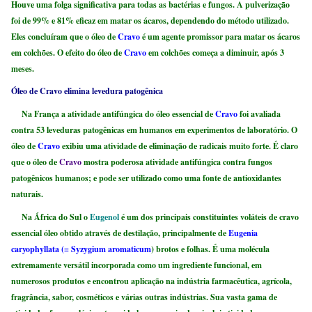
Houve uma folga significativa para todas as bactérias e fungos. A pulverização
foi de 99% e 81% eficaz em matar os ácaros, dependendo do método utilizado.
Eles concluíram que o óleo de
Cravo
é um agente promissor para matar os ácaros
em colchões. O efeito do óleo de
Cravo
em colchões começa a diminuir, após 3
meses.
Óleo de Cravo elimina levedura patogênica
Na França a atividade antifúngica do óleo essencial de
Cravo
foi avaliada
contra 53 leveduras patogênicas em humanos em experimentos de laboratório. O
óleo de
Cravo
exibiu uma atividade de eliminação de radicais muito forte. É claro
que o óleo de
Cravo
mostra poderosa atividade antifúngica contra fungos
patogênicos humanos; e pode ser utilizado como uma fonte de antioxidantes
naturais.
Na África do Sul o
Eugenol
é um dos principais constituintes voláteis de cravo
essencial óleo obtido através de destilação, principalmente de
Eugenia
caryophyllata (= Syzygium aromaticum
) brotos e folhas. É uma molécula
extremamente versátil incorporada como um ingrediente funcional, em
numerosos produtos e encontrou aplicação na indústria farmacêutica, agrícola,
fragrância, sabor, cosméticos e várias outras indústrias. Sua vasta gama de