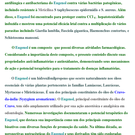
antifúngica e antibacteriana do
Eugenol
contra várias bactérias patogênicas,
incluindo resistente à
Meticilina
S taphylococcus epidermidis e S. aureus
. Além
disso, o
Eugenol
foi encontrado para proteger contra CCl
hepatotoxicidade
4 -
induzida e mostrou uma potencial eficácia letal contra a multiplicação de vários
parasitas incluindo
Giardia lamblia, Fasciola gigantica, Haemonchus contortus
,
e
Schistosoma mansoni
.
O
Eugenol
é um composto que possui diversas atividades farmacológicas.
Considerando a importância deste composto, o presente conteúdo discute suas
propriedades anti-inflamatórias e antioxidantes, demonstrando seus mecanismos
de ação e potencial terapêutico para o tratamento de doenças inflamatórias.
O
Eugenol
é um hidroxifenilpropeno que ocorre naturalmente nos óleos
essenciais de várias plantas pertencentes às famílias Lamiaceae, Lauráceas,
Myrtaceae e Miristicáceas. É um dos principais constituintes do óleo de
Cravo-
da-índia
(
Syzygium aromaticum
).
O
Eugenol
, principal constituinte do óleo de
Cravo
, tem sido amplamente utilizado por sua ação anestésica e analgésica em
odontologia.
Numerosas investigações documentaram o potencial terapêutico do
Eugenol
, que destaca sua importância como um dos principais componentes
bioativos com diversas funções de promoção da saúde. Na última década, as
perspectivas nutracêuticas do
Eugenol
e seus derivados têm sido exploradas