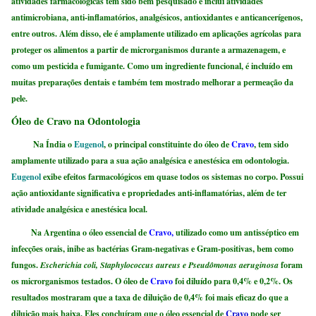
atividades farmacológicas tem sido bem pesquisado e inclui atividades
antimicrobiana, anti-inflamatórios, analgésicos, antioxidantes e anticancerígenos,
entre outros. Além disso, ele é amplamente utilizado em aplicações agrícolas para
proteger os alimentos a partir de microrganismos durante a armazenagem, e
como um pesticida e fumigante. Como um ingrediente funcional, é incluído em
muitas preparações dentais e também tem mostrado melhorar a permeação da
pele.
Óleo de Cravo na Odontologia
Na Índia o
Eugenol
, o principal constituinte do óleo de
Cravo
, tem sido
amplamente utilizado para a sua ação analgésica e anestésica em odontologia.
Eugenol
exibe efeitos farmacológicos em quase todos os sistemas no corpo. Possui
ação antioxidante significativa e propriedades anti-inflamatórias, além de ter
atividade analgésica e anestésica local.
Na Argentina o óleo essencial de
Cravo,
utilizado como um antisséptico em
infecções orais, inibe as bactérias Gram-negativas e Gram-positivas, bem como
fungos.
Escherichia coli, Staphylococcus aureus e Pseudômonas aeruginosa
foram
os microrganismos testados. O óleo de
Cravo
foi diluído para 0,4% e 0,2%. Os
resultados mostraram que a taxa de diluição de 0,4% foi mais eficaz do que a
diluição mais baixa. Eles concluíram que o óleo essencial de
Cravo
pode ser