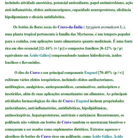
incluindo atividade anestésica, potencial antioxidante, papel antimicrobiano, ação
anti-inflamatória, efeitos anticancerígenos, capacidade neuroprotetora, eficiência
hipolipemiante e eficácia antidiabética.
Os botões de flores secas do
Cravo-da-Índia
(
Syzygium aromaticum
L
.),
uma planta tropical pertencente à família das Myrtaceae, é um tempero popular
para a cozinha, com aplicações tanto alimentares quanto medicinais. É uma fonte
rica em óleo essencial [12–16% (v / p)] e compostos fenólicos [8–12% (p / p)
equivalente em
Ácido Gálico
] compreendendo taninos hidrolisáveis, ácidos
fenólicos e flavonóides
.
O óleo de
Cravo
e seu principal componente
Eugenol
[70–85% (p / v)]
exibiram vários efeitos terapêuticos, incluindo efeitos antibacterianos,
antifúngicos, analgésicos, antiespasmódicos, carminativos, antissépticos e
inseticidas, além de suas aplicações aromatizantes em alimentos
. As principais
atividades farmacológicas do óleo de
Cravo
e
Eugenol
incluem propriedades
antioxidantes, anti-inflamatórias, antidiabéticas, hipolipidêmicas,
antinociceptivas, hepatoprotetoras, antivirais e anticâncer.
Recentemente, os
polifenóis não voláteis em botões de
Cravo
também se mostraram bioativos e
começaram a ser usados ​​como suplementos dietéticos.
Extratos aquosos e
alcoólicos de botões de
Cravo
ricos em polifenóis, como
Ácido Gálico, Ácido