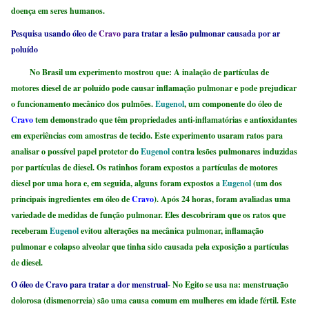
doença em seres humanos.
Pesquisa usando óleo de
Cravo
para tratar a lesão pulmonar causada por ar
poluído
No Brasil um experimento mostrou que: A inalação de partículas de
motores diesel de ar poluído pode causar inflamação pulmonar e pode prejudicar
o funcionamento mecânico dos pulmões.
Eugenol
, um componente do óleo de
Cravo
tem demonstrado que têm propriedades anti-inflamatórias e antioxidantes
em experiências com amostras de tecido. Este experimento usaram ratos para
analisar o possível papel protetor do
Eugenol
contra lesões pulmonares induzidas
por partículas de diesel. Os ratinhos foram expostos a partículas de motores
diesel por uma hora e, em seguida, alguns foram expostos a
Eugenol
(um dos
principais ingredientes em óleo de
Cravo
). Após 24 horas, foram avaliadas uma
variedade de medidas de função pulmonar. Eles descobriram que os ratos que
receberam
Eugenol
evitou alterações na mecânica pulmonar, inflamação
pulmonar e colapso alveolar que tinha sido causada pela exposição a partículas
de diesel.
O óleo de Cravo para tratar a dor menstrual
-
No Egito se usa na: menstruação
dolorosa (dismenorreia) são uma causa comum em mulheres em idade fértil. Este