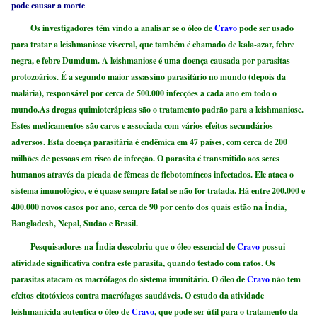
pode causar a morte
Os investigadores têm vindo a analisar se o óleo de
Cravo
pode ser usado
para tratar a leishmaniose visceral, que também é chamado de kala-azar, febre
negra, e febre Dumdum. A leishmaniose é uma doença causada por parasitas
protozoários. É a segundo maior assassino parasitário no mundo (depois da
malária), responsável por cerca de 500.000 infecções a cada ano em todo o
mundo.As drogas quimioterápicas são o tratamento padrão para a leishmaniose.
Estes medicamentos são caros e associada com vários efeitos secundários
adversos. Esta doença parasitária é endêmica em 47 países, com cerca de 200
milhões de pessoas em risco de infecção. O parasita é transmitido aos seres
humanos através da picada de fêmeas de flebotomíneos infectados. Ele ataca o
sistema imunológico, e é quase sempre fatal se não for tratada. Há entre 200.000 e
400.000 novos casos por ano, cerca de 90 por cento dos quais estão na Índia,
Bangladesh, Nepal, Sudão e Brasil.
Pesquisadores na Índia descobriu que o óleo essencial de
Cravo
possui
atividade significativa contra este parasita, quando testado com ratos. Os
parasitas atacam os macrófagos do sistema imunitário. O óleo de
Cravo
não tem
efeitos citotóxicos contra macrófagos saudáveis. O estudo da atividade
leishmanicida autentica o óleo de
Cravo
, que pode ser útil para o tratamento da