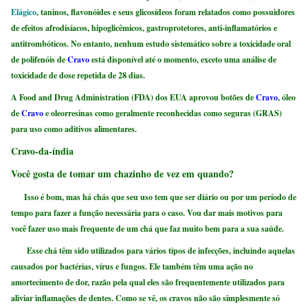
Elágico
, taninos, flavonóides e seus glicosídeos foram relatados como possuidores
de efeitos afrodisíacos, hipoglicêmicos, gastroprotetores, anti-inflamatórios e
antitrombóticos
. No entanto, nenhum estudo sistemático sobre a toxicidade oral
de polifenóis de
Cravo
está disponível até o momento, exceto uma análise de
toxicidade de dose repetida de 28 dias
.
A Food and Drug Administration (FDA) dos EUA aprovou botões de
Cravo
, óleo
de
Cravo
e oleorresinas como geralmente reconhecidas como seguras (GRAS)
para uso como aditivos alimentares
.
Cravo-da-índia
Você gosta de tomar um chazinho de vez em quando?
Isso é bom, mas há chás que seu uso tem que ser diário ou por um período de
tempo para fazer a função necessária para o caso. Vou dar mais motivos para
você fazer uso mais frequente de um chá que faz muito bem para a sua saúde.
Esse chá têm sido utilizados para vários tipos de infecções, incluindo aquelas
causados ​​por bactérias, vírus e fungos. Ele também têm uma ação no
amortecimento de dor, razão pela qual eles são frequentemente utilizados para
aliviar inflamações de dentes. Como se vê, os cravos não são simplesmente só