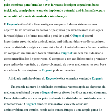
pelos cientistas para formular novos fármacos de origem vegetal com baixa
toxicidade, principalmente aqueles implicando potencial anti-inflamatório, para
serem utilizados no tratamento de várias doenças.
O
Eugenol
exibe efeitos farmacológicos em quase todos os sistemas e meu
objetivo foi de revisar os trabalhos de pesquisas que identificaram essas ações
farmacológicas e de forma resumida postá-las aqui. O
Eugenol
possui
importantes propriedades antioxidantes, anti-inflamatórias e cardiovasculares,
além de atividade analgésica e anestésica local. O metabolismo e a farmacocinética
do composto em humanos foram estudados.
Eugenol
também tem sido usado
como intensificador de penetração. O composto é um candidato muito promissor
para aplicações versáteis, e o desenvolvimento de novos medicamentos com base
nos efeitos farmacológicos do
Eugenol
pode ser benéfico.
Atividade antimicrobiana do
Eugenol
e óleos essenciais contendo
Eugenol
:
Um grande número de evidências científicas recentes apoia as alegações da
medicina tradicional de que o
Eugenol
exerce efeitos benéficos na saúde humana.
Esses efeitos estão associados principalmente às atividades antioxidantes e anti-
inflamatórias. O
Eugenol
também demonstrou excelente atividade
antimicrobiana em estudos, sendo ativo contra fungos e uma ampla gama de