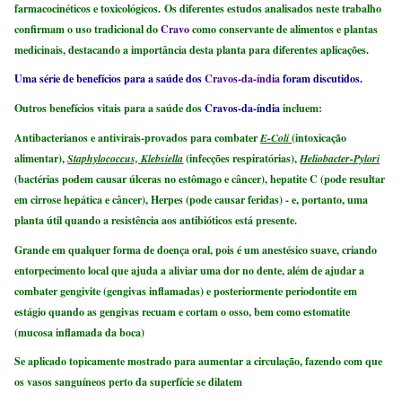
farmacocinéticos e toxicológicos. Os diferentes estudos analisados ​​neste trabalho
confirmam o uso tradicional do
Cravo
como conservante de alimentos e plantas
medicinais, destacando a importância desta planta para diferentes aplicações.
Uma série de benefícios para a saúde dos
Cravos-da-índia
foram discutidos.
Outros benefícios vitais para a saúde dos
Cravos-da-índia
incluem:
Antibacterianos e antivirais-provados para combater
E-Coli
(intoxicação
alimentar),
Staphylococcus, Klebsiella
(infecções respiratórias),
Heliobacter-Pylori
(bactérias podem causar úlceras no estômago e câncer), hepatite C (pode resultar
em cirrose hepática e câncer), Herpes (pode causar feridas) - e, portanto, uma
planta útil quando a resistência aos antibióticos está presente.
Grande em qualquer forma de doença oral, pois é um anestésico suave, criando
entorpecimento local que ajuda a aliviar uma dor no dente, além de ajudar a
combater gengivite (gengivas inflamadas) e posteriormente periodontite em
estágio quando as gengivas recuam e cortam o osso, bem como estomatite
(mucosa inflamada da boca)
Se aplicado topicamente mostrado para aumentar a circulação, fazendo com que
os vasos sanguíneos perto da superfície se dilatem