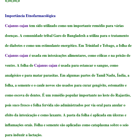
<><><>
Importância Etnofarmacológica
Cajanus cajan
tem sido utilizado como um importante remédio para várias
doenças. A comunidade tribal Garo de Bangladesh a utiliza para o tratamento
de diabetes e como um estimulante energético. Em Trinidad e Tobago, a folha de
Cajanus cajan
é usada em intoxicações alimentares, como cólicas e na prisão de
ventre. A folha de
Cajanus cajan
é usada para estancar o sangue, como
analgésico e para matar parasitas. Em algumas partes de Tamil Nadu, Índia, a
folha, a semente e o caule novos são usados para curar gengivite, estomatite e
como escova de dentes. É um remédio popular importante no leste do Rajastão,
pois suco fresco e folha fervida são administrados por via oral para anular o
efeito da intoxicação e como laxante. A pasta da folha é aplicada em úlceras e
inflamações orais. Folha e semente são aplicadas como cataplasma sobre o seio
para induzir a lactação.