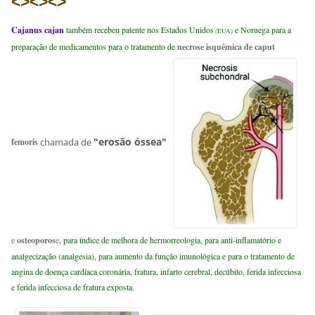
<><><>
Cajanus cajan
também recebeu patente nos Estados Unidos
e Noruega para a
(EUA)
preparação de medicamentos para o tratamento de
necrose isquêmica de caput
"erosão óssea"
chamada de
femoris
e
osteoporos
e
, para índice de melhora de hermorreologia, para anti-inflamatório e
analgecização (analgesia), para aumento da função imunológica e para o tratamento de
angina de doença cardíaca coronária, fratura, infarto cerebral, decúbito, ferida infecciosa
e ferida infecciosa de fratura exposta.