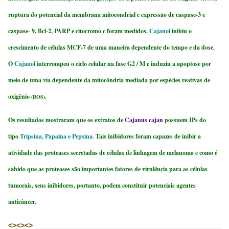
ruptura do potencial da membrana mitocondrial e expressão de caspase-3 e
caspase- 9, Bcl-2, PARP e citocromo c foram medidos.
Cajanol
inibiu o
crescimento de células MCF-7 de uma maneira dependente do tempo e da dose.
O
Cajanol
interrompeu o ciclo celular na fase G2 / M e induziu a apoptose por
meio de uma via dependente da mitocôndria mediada por espécies reativas de
oxigênio
.
(ROS)
Os resultados mostraram que os extratos de
Cajanus cajan
possuem IPs do
tipo
Tripsina, Papaína e Pepsina.
Tais inibidores foram capazes de inibir a
atividade das proteases secretadas de células de linhagem de melanoma e como é
sabido que as proteases são importantes fatores de virulência para as células
tumorais, seus inibidores, portanto, podem constituir potenciais agentes
anticâncer.
<><><>