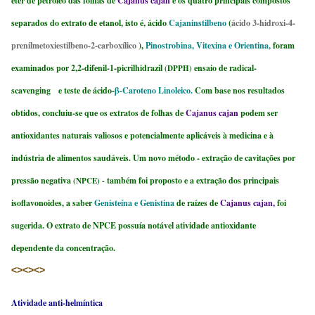
éter de petróleo das folhas de
Cajanus cajan
e os quatro principais compostos
separados do extrato de etanol, isto é, ácido
Cajaninstilbeno
(
ácido 3-hidroxi-4-
prenilmetoxiestilbeno-2-carboxílico
),
Pinostrobina, Vitexina e Orientina,
foram
examinados por 2,2-difenil-1-picrilhidrazil
ensaio de radical-
(DPPH)
scavenging e teste de ácido-
β-Caroteno Linoleico.
Com base nos resultados
obtidos, concluiu-se que os extratos de folhas de
Cajanus cajan
podem ser
antioxidantes naturais valiosos e potencialmente aplicáveis à medicina e à
indústria de alimentos saudáveis. Um novo método - extração de cavitações por
pressão negativa
também foi proposto e a extração dos principais
(NPCE) -
isoflavonoides, a saber
Genisteína e Genistina
de raízes de
Cajanus cajan,
foi
sugerida. O extrato de NPCE possuía notável atividade antioxidante
dependente da concentração.
<><><>
Atividade anti-helmíntica