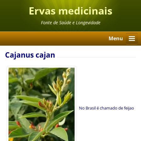
Ervas medicinais
Fonte de Saúde e Longevidade
Menu
Cajanus cajan
No Brasil é chamado de feijao