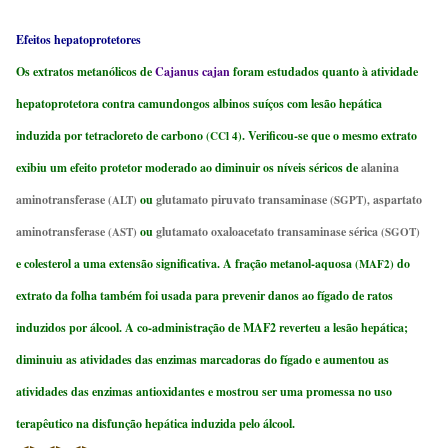
Efeitos hepatoprotetores
Os extratos metanólicos de
Cajanus cajan
foram estudados quanto à atividade
hepatoprotetora contra camundongos albinos suíços com lesão hepática
induzida por tetracloreto de carbono
. Verificou-se que o mesmo extrato
(CCl 4)
exibiu um efeito protetor moderado ao diminuir os níveis séricos de
alanina
aminotransferase
ou
glutamato piruvato transaminase
aspartato
(ALT)
(SGPT),
aminotransferase
ou
glutamato oxaloacetato transaminase sérica
(AST)
(SGOT)
e colesterol a uma extensão significativa. A fração metanol-aquosa
do
(MAF2)
extrato da folha também foi usada para prevenir danos ao fígado de ratos
induzidos por álcool. A co-administração de MAF2 reverteu a lesão hepática;
diminuiu as atividades das enzimas marcadoras do fígado e aumentou as
atividades das enzimas antioxidantes e mostrou ser uma promessa no uso
terapêutico na disfunção hepática induzida pelo álcool.