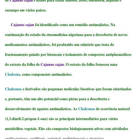
de
Cajanus cajan
é usado para tratar diabete, febre, disenteria, hepatite e
sarampo em vários países.
Cajanus cajan
foi identificado como um remédio antimalárico. Na
continuação do estudo da etnomedicina nigeriana para a descoberta de novos
medicamentos antimaláricos, foi produzido um relatório que trata do
fracionamento guiado por bioensaio e isolamento de compostos antiplasmódicos
do extrato da folha de
Cajanus cajan.
O extrato da folha forneceu uma
Chalcona
, como componente antimalárico.
Chalconas
e derivados são pequenas moléculas bioativas que foram sintetizadas
e, portanto, têm um alto potencial como pistas para a descoberta e
desenvolvimento de agentes antimaláricos. As
Chalconas
de ocorrência natural
(1,3-diaril-2-propen-1-ona) são os principais intermediários para vários
metabólitos vegetais. Eles são compostos biologicamente ativos com atividades
antibacteriana, antifilaria, antiviral, antileishmania e citotóxica.