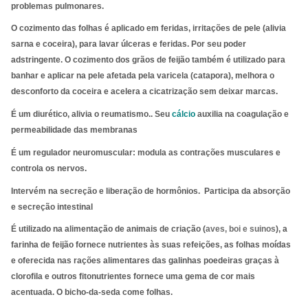
problemas pulmonares.
O cozimento das folhas é aplicado em feridas, irritações de pele (alivia
sarna e coceira), para lavar úlceras e feridas. Por seu poder
adstringente. O cozimento dos grãos de feijão também é utilizado para
banhar e aplicar na pele afetada pela varicela (catapora), melhora o
desconforto da coceira e acelera a cicatrização sem deixar marcas.
É um diurético, alivia o reumatismo.. Seu
cálcio
auxilia na coagulação e
permeabilidade das membranas
É um regulador neuromuscular: modula as contrações musculares e
controla os nervos.
Intervém na secreção e liberação de hormônios. Participa da absorção
e secreção intestinal
É utilizado na alimentação de animais de criação (
aves, boi e suinos
), a
farinha de feijão fornece nutrientes às suas refeições, as folhas moídas
e oferecida nas rações alimentares das galinhas poedeiras graças à
clorofila e outros fitonutrientes fornece uma gema de cor mais
acentuada. O bicho-da-seda come folhas.