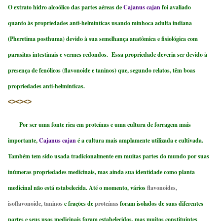
O extrato hidro alcoólico das partes aéreas de
Cajanus cajan
foi avaliado
quanto às propriedades anti-helmínticas usando minhoca adulta indiana
(Pheretima posthuma) devido à sua semelhança anatômica e fisiológica com
parasitas intestinais e vermes redondos. Essa propriedade deveria ser devido à
presença de fenólicos (flavonoide e taninos) que, segundo relatos, têm boas
propriedades anti-helmínticas.
<><><>
Por ser uma fonte rica em proteínas e uma cultura de forragem mais
importante,
Cajanus cajan
é a cultura mais amplamente utilizada e cultivada.
Também tem sido usada tradicionalmente em muitas partes do mundo por suas
inúmeras propriedades medicinais, mas ainda sua identidade como planta
medicinal não está estabelecida. Até o momento, vários
flavonoides,
isoflavonoide, taninos
e frações de
proteínas
foram isolados de suas diferentes
partes e seus usos medicinais foram estabelecidos, mas muitos constituintes