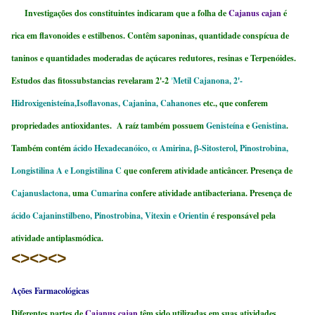
Investigações dos constituintes indicaram que a folha de
Cajanus cajan
é
rica em flavonoides e estilbenos. Contêm saponinas, quantidade conspícua de
taninos e quantidades moderadas de açúcares redutores, resinas e Terpenóides.
Estudos das fitossubstancias revelaram 2'-2
'
Metil Cajanona, 2'-
Hidroxigenisteína,Isoflavonas, Cajanina, Cahanones
etc., que conferem
propriedades antioxidantes. A raíz também possuem
Genisteína
e
Genistina
.
Também contém
ácido Hexadecanóico, α Amirina, β-Sitosterol, Pinostrobina,
Longistilina A e Longistilina C
que conferem atividade anticâncer. Presença de
Cajanuslactona,
uma
Cumarina
confere atividade antibacteriana. Presença de
ácido Cajaninstilbeno, Pinostrobina, Vitexin e
Orientin
é responsável pela
atividade antiplasmódica.
<><><>
Ações Farmacológicas
Diferentes partes de
Cajanus cajan
têm sido utilizadas em suas atividades