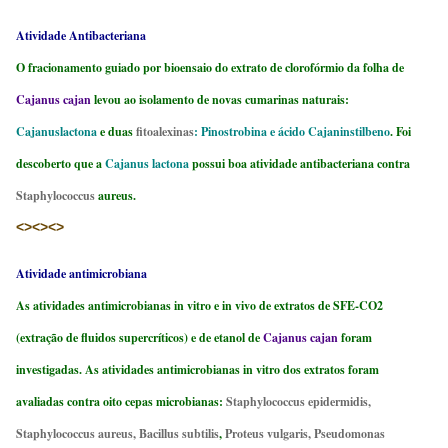
Atividade Antibacteriana
O fracionamento guiado por bioensaio do extrato de clorofórmio da folha de
Cajanus cajan
levou ao isolamento de novas cumarinas naturais:
Cajanuslactona
e duas
fitoalexinas
: Pinostrobina e ácido Cajaninstilbeno
. Foi
descoberto que a
Cajanus lactona
possui boa atividade antibacteriana contra
Staphylococcus
aureus.
<><><>
Atividade antimicrobiana
As atividades antimicrobianas in vitro e in vivo de extratos de SFE-CO2
(extração de fluidos supercríticos) e de etanol de
Cajanus cajan
foram
investigadas. As atividades antimicrobianas in vitro dos extratos foram
avaliadas contra oito cepas microbianas:
Staphylococcus epidermidis,
Staphylococcus aureus, Bacillus subtilis
,
Proteus vulgaris, Pseudomonas