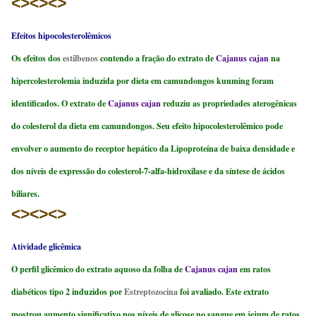
<><><>
Efeitos hipocolesterolêmicos
Os efeitos dos
estilbenos
contendo a fração do extrato de
Cajanus cajan
na
hipercolesterolemia induzida por dieta em camundongos kunming foram
identificados. O extrato de
Cajanus cajan
reduziu as propriedades aterogênicas
do colesterol da dieta em camundongos. Seu efeito hipocolesterolêmico pode
envolver o aumento do receptor hepático da Lipoproteína de baixa densidade e
dos níveis de expressão do colesterol-7-alfa-hidroxilase e da síntese de ácidos
biliares.
<><><>
Atividade glicêmica
O perfil glicêmico do extrato aquoso da folha de
Cajanus cajan
em ratos
diabéticos tipo 2 induzidos por
Estreptozocina
foi avaliado. Este extrato
mostrou aumento significativo nos níveis de glicose no sangue em jejum de ratos