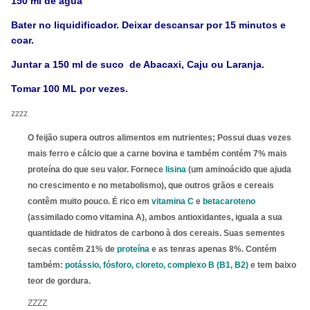
150 ml de água
Bater no liquidificador. Deixar descansar por 15 minutos e
coar.
Juntar a 150 ml de suco de Abacaxi, Caju ou Laranja.
Tomar 100 ML por vezes.
zzzz
O feijão supera outros alimentos em nutrientes; Possui duas vezes
mais ferro e cálcio que a carne bovina e também contém 7% mais
proteína do que seu valor. Fornece
lisina
(um aminoácido que ajuda
no crescimento e no metabolismo), que outros grãos e cereais
contêm muito pouco. É rico em
vitamina C
e
betacaroteno
(assimilado como vitamina A), ambos antioxidantes, iguala a sua
quantidade de hidratos de carbono à dos cereais. Suas sementes
secas contêm 21% de
proteína
e as tenras apenas 8%. Contém
também:
potássio, fósforo, cloreto, complexo B (B1, B2)
e tem baixo
teor de gordura.
ZZZZ