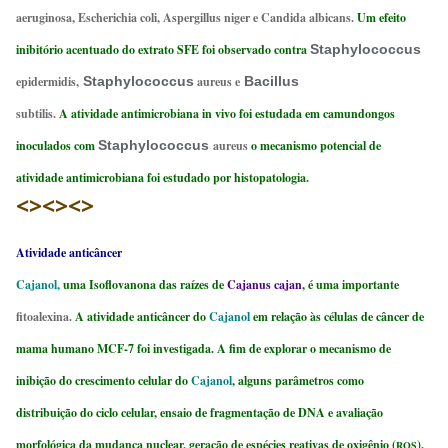
aeruginosa, Escherichia coli, Aspergillus niger e Candida albicans.
Um efeito
inibitório acentuado do extrato SFE foi observado contra
Staphylococcus
epidermidis,
Staphylococcus
aureus e
Bacillus
subtilis.
A atividade antimicrobiana in vivo foi estudada em camundongos
inoculados com
Staphylococcus
aureus
o mecanismo potencial de
atividade antimicrobiana foi estudado por histopatologia.
<><><>
Atividade anticâncer
Cajanol,
uma Isoflovanona das raízes de
Cajanus cajan
, é uma importante
fitoalexina.
A atividade anticâncer do
Cajanol
em relação às células de câncer de
mama humano MCF-7 foi investigada. A fim de explorar o mecanismo de
inibição do crescimento celular do
Cajanol
, alguns parâmetros como
distribuição do ciclo celular, ensaio de fragmentação de DNA e avaliação
morfológica da mudança nuclear, geração de espécies reativas de oxigênio (
),
ROS