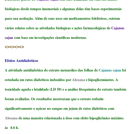
biológicas desde tempos imemoriais e algumas delas têm bases experimentais
para sua aceitação. Além de seus usos em medicamentos folclóricos, existem
vários relatos sobre as atividades biológicas e ações farmacológicas de
Cajanus
cajan
com base em investigações científicas modernas.
<><><><>
Efeitos Antidiabéticos
A atividade antidiabética do extrato metanólico das folhas de
Cajanus cajan
foi
estudada em ratos diabéticos induzidos por
Aloxana
e hipoglicemiantes. A
toxicidade aguda e letalidade (LD 50) e a análise fitoquímica do extrato também
foram avaliadas. Os resultados mostraram que o extrato reduziu
significativamente o açúcar no sangue em jejum de ratos diabéticos com
Aloxana
de uma maneira relacionada à dose com efeito hipoglicêmico máximo.
às 4-6 h.