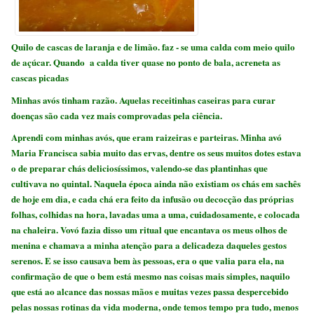
Quilo de cascas de laranja e de limão. faz - se uma calda com meio quilo
de açúcar. Quando a calda tiver quase no ponto de bala, acreneta as
cascas picadas
Minhas avós tinham razão. Aquelas receitinhas caseiras para curar
doenças são cada vez mais comprovadas pela ciência.
Aprendi com minhas avós, que eram raizeiras e parteiras. Minha avó
Maria Francisca sabia muito das ervas, dentre os seus muitos dotes estava
o de preparar chás deliciosíssimos, valendo-se das plantinhas que
cultivava no quintal. Naquela época ainda não existiam os chás em sachês
de hoje em dia, e cada chá era feito da infusão ou decocção das próprias
folhas, colhidas na hora, lavadas uma a uma, cuidadosamente, e colocada
na chaleira. Vovó fazia disso um ritual que encantava os meus olhos de
menina e chamava a minha atenção para a delicadeza daqueles gestos
serenos. E se isso causava bem às pessoas, era o que valia para ela, na
confirmação de que o bem está mesmo nas coisas mais simples, naquilo
que está ao alcance das nossas mãos e muitas vezes passa despercebido
pelas nossas rotinas da vida moderna, onde temos tempo pra tudo, menos