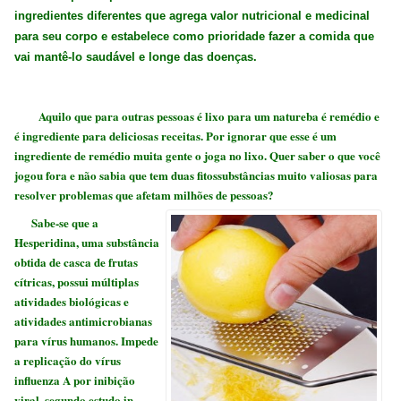
ingredientes diferentes que agrega valor nutricional e medicinal
para seu corpo e estabelece como prioridade fazer a comida que
vai mantê-lo saudável e longe das doenças.
Aquilo que para outras pessoas é lixo
para um natureba
é remédio e
é ingrediente para deliciosas receitas. Por ignorar que esse é um
ingrediente de remédio muita gente o joga no lixo. Quer saber o que você
jogou fora e não sabia que tem
duas fitossubstâncias
muito valiosas para
resolver problemas que afetam milhões de pessoas?
Sabe-se
que a
Hesperidina,
uma
substância
obtida
de
casca
de
frutas
cítricas,
possui
múltiplas
atividades biológicas e
atividades
antimicrobianas
para
vírus humanos. Impede
a
replicação
do
vírus
influenza A
p
or inibição
viral
, segundo estudo
in