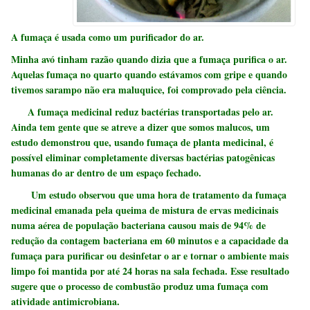
A fumaça é usada como um purificador do ar.
Minha avó tinham razão quando dizia que a fumaça purifica o ar.
Aquelas fumaça no quarto quando estávamos com gripe e quando
tivemos sarampo não era maluquice, foi comprovado pela ciência.
A fumaça medicinal reduz bactérias transportadas pelo ar.
Ainda tem gente que se atreve a dizer que somos malucos, um
estudo demonstrou que, usando fumaça de planta medicinal, é
possível eliminar completamente diversas bactérias patogênicas
humanas do ar dentro de um espaço fechado.
Um estudo observou que uma hora de tratamento da fumaça
medicinal emanada pela queima de mistura de ervas medicinais
numa aérea de população bacteriana causou mais de 94% de
redução da contagem bacteriana em 60 minutos e a capacidade da
fumaça para purificar ou desinfetar o ar e tornar o ambiente mais
limpo foi mantida por até 24 horas na sala fechada. Esse resultado
sugere que o processo de combustão produz uma fumaça com
atividade antimicrobiana.