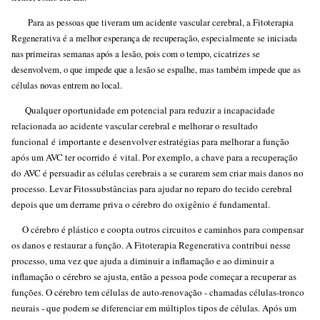
Para as pessoas que tiveram um acidente vascular cerebral, a Fitoterapia
Regenerativa é a melhor esperança de recuperação, especialmente se iniciada
nas primeiras semanas após a lesão, pois com o tempo, cicatrizes se
desenvolvem, o que impede que a lesão se espalhe, mas também impede que as
células novas entrem no local.
Qualquer oportunidade em potencial para reduzir a incapacidade
relacionada ao acidente vascular cerebral e melhorar o resultado
funcional é importante e desenvolver estratégias para melhorar a função
após um AVC ter ocorrido é vital. Por exemplo, a chave para a recuperação
do AVC é persuadir as células cerebrais a se curarem sem criar mais danos no
processo. Levar Fitossubstâncias para ajudar no reparo do tecido cerebral
depois que um derrame priva o cérebro do oxigênio é fundamental.
O cérebro é plástico e coopta outros circuitos e caminhos para compensar
os danos e restaurar a função. A Fitoterapia Regenerativa contribui nesse
processo, uma vez que ajuda a diminuir a inflamação e ao diminuir a
inflamação o cérebro se ajusta, então a pessoa pode começar a recuperar as
funções. O cérebro tem células de auto-renovação - chamadas células-tronco
neurais - que podem se diferenciar em múltiplos tipos de células. Após um