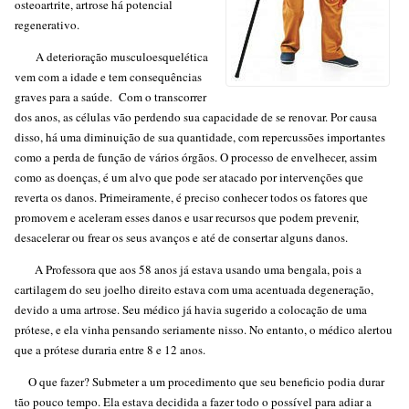
osteoartrite, artrose há potencial
regenerativo.
A deterioração musculoesquelética
vem com a idade e tem consequências
graves para a saúde. Com o transcorrer
dos anos, as células vão perdendo sua capacidade de se renovar. Por causa
disso, há uma diminuição de sua quantidade, com repercussões importantes
como a perda de função de vários órgãos. O processo de envelhecer, assim
como as doenças, é um alvo que pode ser atacado por intervenções que
reverta os danos. Primeiramente, é preciso conhecer todos os fatores que
promovem e aceleram esses danos e usar recursos que podem prevenir,
desacelerar ou frear os seus avanços e até de consertar alguns danos.
A Professora que aos 58 anos já estava usando uma bengala, pois a
cartilagem do seu joelho direito estava com uma acentuada degeneração,
devido a uma artrose. Seu médico já havia sugerido a colocação de uma
prótese, e ela vinha pensando seriamente nisso. No entanto, o médico alertou
que a prótese duraria entre 8 e 12 anos.
O que fazer? Submeter a um procedimento que seu beneficio podia durar
tão pouco tempo. Ela estava decidida a fazer todo o possível para adiar a