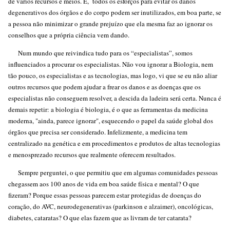
de vários recursos e meios. E, todos os esforços para evitar os danos
degenerativos dos órgãos e do corpo podem ser inutilizados, em boa parte, se
a pessoa não minimizar o grande prejuízo que ela mesma faz ao ignorar os
conselhos que a própria ciência vem dando.
Num mundo que reivindica tudo para os “especialistas”, somos
influenciados a procurar os especialistas. Não vou ignorar a Biologia, nem
tão pouco, os especialistas e as tecnologias, mas logo, vi que se eu não aliar
outros recursos que podem ajudar a frear os danos e as doenças que os
especialistas não conseguem resolver, a descida da ladeira será certa. Nunca é
demais repetir: a biologia é biologia, é o que as ferramentas da medicina
moderna, "ainda, parece ignorar", esquecendo o papel da saúde global dos
órgãos que precisa ser considerado. Infelizmente, a medicina tem
centralizado na genética e em procedimentos e produtos de altas tecnologias
e menosprezado recursos que realmente oferecem resultados.
Sempre perguntei, o que permitiu que em algumas comunidades pessoas
chegassem aos 100 anos de vida em boa saúde física e mental? O que
fizeram? Porque essas pessoas parecem estar protegidas de doenças do
coração, do AVC, neurodegenerativas (parkinson e alzaimer), oncológicas,
diabetes, cataratas? O que elas fazem que as livram de ter catarata?