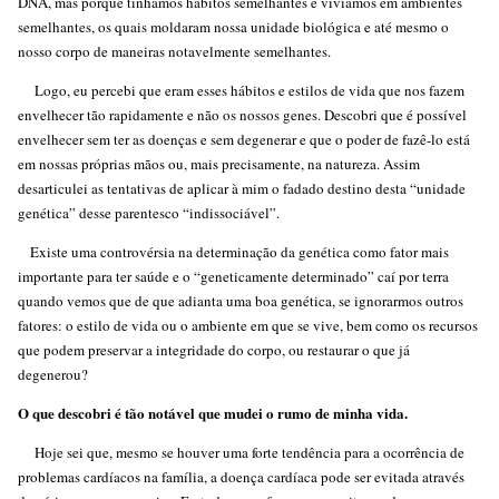
DNA, mas porque tínhamos hábitos semelhantes e vivíamos em ambientes
semelhantes, os quais moldaram nossa unidade biológica e até mesmo o
nosso corpo de maneiras notavelmente semelhantes.
Logo, eu percebi que eram esses hábitos e estilos de vida que nos fazem
envelhecer tão rapidamente e não os nossos genes. Descobri que é possível
envelhecer sem ter as doenças e sem degenerar e que o poder de fazê-lo está
em nossas próprias mãos ou, mais precisamente, na natureza. Assim
desarticulei as tentativas de aplicar à mim o fadado destino desta “unidade
genética” desse parentesco “indissociável”.
Existe uma controvérsia na determinação da genética como fator mais
importante para ter saúde e o “geneticamente determinado” caí por terra
quando vemos que de que adianta uma boa genética, se ignorarmos outros
fatores: o estilo de vida ou o ambiente em que se vive, bem como os recursos
que podem preservar a integridade do corpo, ou restaurar o que já
degenerou?
O que descobri é tão notável que mudei o rumo de minha vida.
Hoje sei que, mesmo se houver uma forte tendência para a ocorrência de
problemas cardíacos na família, a doença cardíaca pode ser evitada através