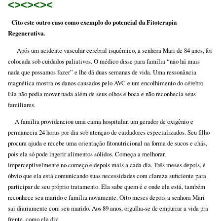
<><><><
Cito este outro caso como exemplo do potencial da Fitoterapia
Regenerativa.
Após um acidente vascular cerebral isquêmico, a senhora Mari de 84 anos, foi
colocada sob cuidados paliativos. O médico disse para família “não há mais
nada que possamos fazer” e lhe dá duas semanas de vida. Uma ressonância
magnética mostra os danos causados pelo AVC e um encolhimento do cérebro.
Ela não podia mover nada além de seus olhos e boca e não reconhecia seus
familiares.
A família providenciou uma cama hospitalar, um gerador de oxigênio e
permanecia 24 horas por dia sob atenção de cuidadores especializados. Seu filho
procura ajuda e recebe uma orientação fitonutricional ​​na forma de sucos e chás,
pois ela só pode ingerir alimentos sólidos. Começa a melhorar,
imperceptivelmente no começo e depois mais a cada dia. Três meses depois, é
óbvio que ela está comunicando suas necessidades com clareza suficiente para
participar de seu próprio tratamento. Ela sabe quem é e onde ela está, também
reconhece seu marido e família novamente. Oito meses depois a senhora Mari
sai diariamente com seu marido. Aos 89 anos, orgulha-se de empurrar a vida pra
frente, como ela diz.