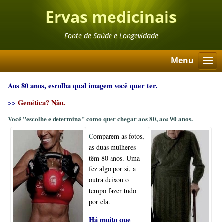
Ervas medicinais
Fonte de Saúde e Longevidade
Menu
Aos 80 anos, escolha qual imagem você quer ter.
>
>
Genética? Não.
Você "escolhe e determina" como quer chegar aos 80, aos 90 anos.
C
omparem as fotos,
as duas mulheres
têm 80 anos. Uma
fez algo por si, a
outra deixou o
tempo fazer tudo
por ela.
Há muito que