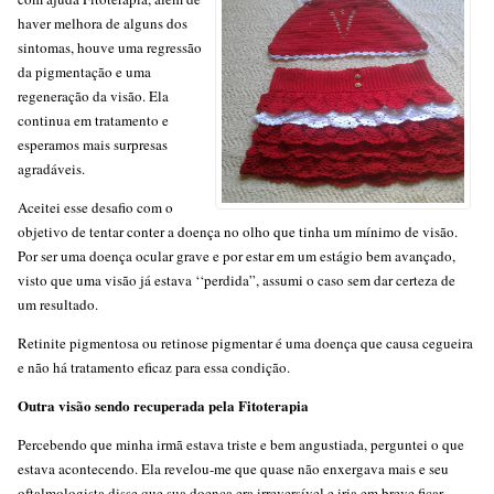
haver melhora de alguns dos
sintomas, houve uma regressão
da pigmentação e uma
regeneração da visão. Ela
continua em tratamento e
esperamos mais surpresas
agradáveis.
Aceitei esse desafio com o
objetivo de tentar conter a doença no olho que tinha um mínimo de visão.
Por ser uma doença ocular grave e por estar em um estágio bem avançado,
visto que uma visão já estava ‘‘perdida”, assumi o caso sem dar certeza de
um resultado.
Retinite pigmentosa ou retinose pigmentar é uma doença que causa cegueira
e não há tratamento eficaz para essa condição.
Outra visão sendo recuperada pela Fitoterapia
Percebendo que minha irmã estava triste e bem angustiada, perguntei o que
estava acontecendo. Ela revelou-me que quase não enxergava mais e seu
oftalmologista disse que sua doença era irreversível e iria em breve ficar