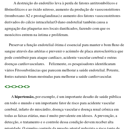
A destruição do endotélio leva à perda de fatores antitrombólicos e
fibrinolíticos e ao óxido nitroso, aumento da produção de vasoconstritores
(tromboxano A2 e prostaglandinas) e aumento dos fatores vasoconstritores
derivados do cálcio intracelular.O dano endotelial também causa a
agregação das plaquetas nos locais danificados, fazendo com que os
monócitos entrem na íntima e proliferam.
Preservar a função endotelial ótima é essencial para manter o bom fluxo de
sangue através das artérias e prevenir o acúmulo de placa aterosclerótica que
pode contribuir para ataque cardíaco, acidente vascular cerebral e outras
doenças cardiovasculares. Felizmente, os pesquisadores identificaram
vários Fitossubstâncias que parecem melhorar a saúde endotelial. Potente,
fontes naturais foram mostradas para melhorar a saúde cardiovascular.
<><><><>
hipertensão,
A
por exemplo,
é um importante desafio de saúde pública
em todo o mundo e um importante fator de risco para acidente vascular
cerebral, infarto do miocárdio, doença vascular e doença renal crônica em
todas as faixas etárias, mas é muito prevalente em idosos. A prevenção, a
detecção, o tratamento e o controle dessa condição devem receber alta
prioridade. O simples controle da pressão arterial reduziria o risco tanto de