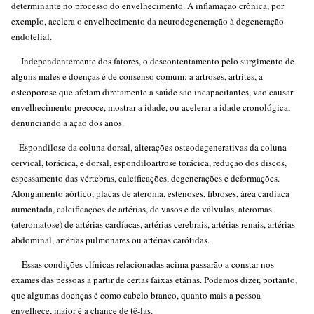
determinante no processo do envelhecimento. A inflamação crônica, por
exemplo, acelera o envelhecimento da neurodegeneração à degeneração
endotelial.
Independentemente dos fatores, o descontentamento pelo surgimento de
alguns males e doenças é de consenso comum: a artroses, artrites, a
osteoporose que afetam diretamente a saúde são incapacitantes, vão causar
envelhecimento precoce, mostrar a idade, ou acelerar a idade cronológica,
denunciando a ação dos anos.
Espondilose da coluna dorsal, alterações osteodegenerativas da coluna
cervical, torácica, e dorsal, espondiloartrose torácica, redução dos discos,
espessamento das vértebras, calcificações, degenerações e deformações.
Alongamento aórtico, placas de ateroma, estenoses, fibroses, área cardíaca
aumentada, calcificações de artérias, de vasos e de válvulas, ateromas
(ateromatose) de artérias cardíacas, artérias cerebrais, artérias renais, artérias
abdominal, artérias pulmonares ou artérias carótidas.
Essas condições clínicas relacionadas acima passarão a constar nos
exames das pessoas a partir de certas faixas etárias. Podemos dizer, portanto,
que algumas doenças é como cabelo branco, quanto mais a pessoa
envelhece, maior é a chance de tê-las.