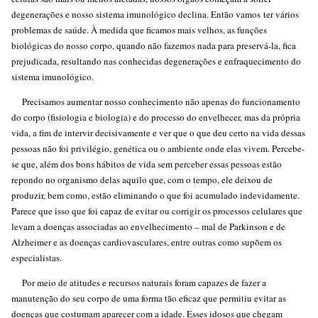
degenerações e nosso sistema imunológico declina. Então vamos ter vários
problemas de saúde. À medida que ficamos mais velhos, as funções
biológicas do nosso corpo, quando não fazemos nada para preservá-la, fica
prejudicada, resultando nas conhecidas degenerações e enfraquecimento do
sistema imunológico.
Precisamos aumentar nosso conhecimento não apenas do funcionamento
do corpo (fisiologia e biologia) e do processo do envelhecer, mas da própria
vida, a fim de intervir decisivamente e ver que o que deu certo na vida dessas
pessoas não foi privilégio, genética ou o ambiente onde elas vivem. Percebe-
se que, além dos bons hábitos de vida sem perceber essas pessoas estão
repondo no organismo delas aquilo que, com o tempo, ele deixou de
produzir, bem como, estão eliminando o que foi acumulado indevidamente.
Parece que isso que foi capaz de evitar ou corrigir os processos celulares que
levam a doenças associadas ao envelhecimento – mal de Parkinson e de
Alzheimer e as doenças cardiovasculares, entre outras como supõem os
especialistas.
Por meio de atitudes e recursos naturais foram capazes de fazer a
manutenção do seu corpo de uma forma tão eficaz que permitiu evitar as
doenças que costumam aparecer com a idade. Esses idosos que chegam