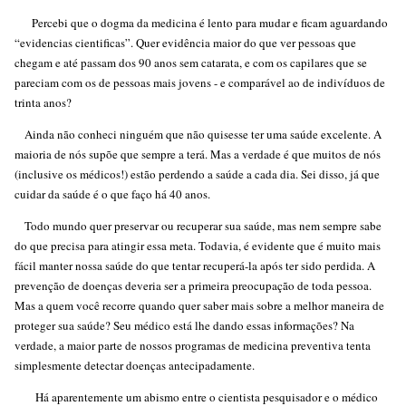
Percebi que o dogma da medicina é lento para mudar e ficam aguardando
“evidencias cientificas”. Quer evidência maior do que ver pessoas que
chegam e até passam dos 90 anos sem catarata, e com os capilares que se
pareciam com os de pessoas mais jovens - e comparável ao de indivíduos de
trinta anos?
Ainda não conheci ninguém que não quisesse ter uma saúde excelente. A
maioria de nós supõe que sempre a terá. Mas a verdade é que muitos de nós
(inclusive os médicos!) estão perdendo a saúde a cada dia. Sei disso, já que
cuidar da saúde é o que faço há 40 anos.
Todo mundo quer preservar ou recuperar sua saúde, mas nem sempre sabe
do que precisa para atingir essa meta. Todavia, é evidente que é muito mais
fácil manter nossa saúde do que tentar recuperá-la após ter sido perdida. A
prevenção de doenças deveria ser a primeira preocupação de toda pessoa.
Mas a quem você recorre quando quer saber mais sobre a melhor maneira de
proteger sua saúde? Seu médico está lhe dando essas informações? Na
verdade, a maior parte de nossos programas de medicina preventiva tenta
simplesmente detectar doenças antecipadamente.
Há aparentemente um abismo entre o cientista pesquisador e o médico