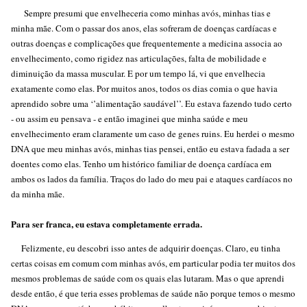
Sempre presumi que envelheceria como minhas avós, minhas tias e
minha mãe. Com o passar dos anos, elas sofreram de doenças cardíacas e
outras doenças e complicações que frequentemente a medicina associa ao
envelhecimento, como rigidez nas articulações, falta de mobilidade e
diminuição da massa muscular. E por um tempo lá, vi que envelhecia
exatamente como elas. Por muitos anos, todos os dias comia o que havia
aprendido sobre uma ‘’alimentação saudável’’. Eu estava fazendo tudo certo
- ou assim eu pensava - e então imaginei que minha saúde e meu
envelhecimento eram claramente um caso de genes ruins. Eu herdei o mesmo
DNA que meu minhas avós, minhas tias pensei, então eu estava fadada a ser
doentes como elas. Tenho um histórico familiar de doença cardíaca em
ambos os lados da família. Traços do lado do meu pai e ataques cardíacos no
da minha mãe.
Para ser franca, eu estava completamente errada.
Felizmente, eu descobri isso antes de adquirir doenças. Claro, eu tinha
certas coisas em comum com minhas avós, em particular podia ter muitos dos
mesmos problemas de saúde com os quais elas lutaram. Mas o que aprendi
desde então, é que teria esses problemas de saúde não porque temos o mesmo