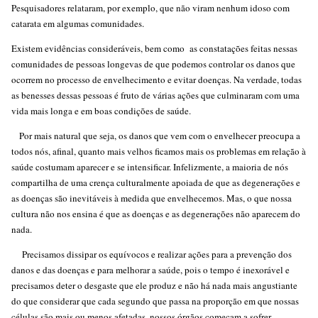
Pesquisadores relataram, por exemplo, que não viram nenhum idoso com
catarata em algumas comunidades.
Existem evidências consideráveis, bem como ​​as constatações feitas nessas
comunidades de pessoas longevas de que podemos controlar os danos que
ocorrem no processo de envelhecimento e evitar doenças. Na verdade, todas
as benesses dessas pessoas é fruto de várias ações que culminaram com uma
vida mais longa e em boas condições de saúde.
Por mais natural que seja, os danos que vem com o envelhecer preocupa a
todos nós, afinal, quanto mais velhos ficamos mais os problemas em relação à
saúde costumam aparecer e se intensificar. Infelizmente, a maioria de nós
compartilha de uma crença culturalmente apoiada de que as degenerações e
as doenças são inevitáveis ​​à medida que envelhecemos. Mas, o que nossa
cultura não nos ensina é que as doenças e as degenerações não aparecem do
nada.
Precisamos dissipar os equívocos e realizar ações para a prevenção dos
danos e das doenças e para melhorar a saúde, pois o tempo é inexorável e
precisamos deter o desgaste que ele produz e não há nada mais angustiante
do que considerar que cada segundo que passa na proporção em que nossas
células são mais ou menos afetadas, nossos órgãos começam a sofrer