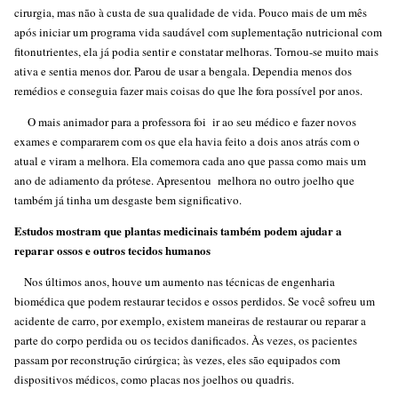
cirurgia, mas não à custa de sua qualidade de vida. Pouco mais de um mês
após iniciar um programa vida saudável com suplementação nutricional com
fitonutrientes, ela já podia sentir e constatar melhoras. Tornou-se muito mais
ativa e sentia menos dor. Parou de usar a bengala. Dependia menos dos
remédios e conseguia fazer mais coisas do que lhe fora possível por anos.
O mais animador para a professora foi ir ao seu médico e fazer novos
exames e compararem com os que ela havia feito a dois anos atrás com o
atual e viram a melhora. Ela comemora cada ano que passa como mais um
ano de adiamento da prótese. Apresentou melhora no outro joelho que
também já tinha um desgaste bem significativo.
Estudos mostram que plantas medicinais também podem ajudar a
reparar ossos e outros tecidos humanos
Nos últimos anos, houve um aumento nas técnicas de engenharia
biomédica que podem restaurar tecidos e ossos perdidos. Se você sofreu um
acidente de carro, por exemplo, existem maneiras de restaurar ou reparar a
parte do corpo perdida ou os tecidos danificados. Às vezes, os pacientes
passam por reconstrução cirúrgica; às vezes, eles são equipados com
dispositivos médicos, como placas nos joelhos ou quadris.