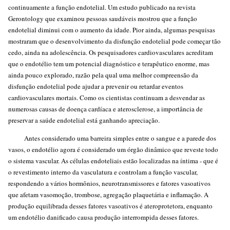
continuamente a função endotelial. Um estudo publicado na revista
Gerontology que examinou pessoas saudáveis ​​mostrou que a função
endotelial diminui com o aumento da idade. Pior ainda, algumas pesquisas
mostraram que o desenvolvimento da disfunção endotelial pode começar tão
cedo, ainda na adolescência. Os pesquisadores cardiovasculares acreditam
que o endotélio tem um potencial diagnóstico e terapêutico enorme, mas
ainda pouco explorado, razão pela qual uma melhor compreensão da
disfunção endotelial pode ajudar a prevenir ou retardar eventos
cardiovasculares mortais. Como os cientistas continuam a desvendar as
numerosas causas de doença cardíaca e aterosclerose, a importância de
preservar a saúde endotelial está ganhando apreciação.
Antes considerado uma barreira simples entre o sangue e a parede dos
vasos, o endotélio agora é considerado um órgão dinâmico que reveste todo
o sistema vascular. As células endoteliais estão localizadas na íntima - que é
o revestimento interno da vasculatura e controlam a função vascular,
respondendo a vários hormônios, neurotransmissores e fatores vasoativos
que afetam vasomoção, trombose, agregação plaquetária e inflamação. A
produção equilibrada desses fatores vasoativos é ateroprotetora, enquanto
um endotélio danificado causa produção interrompida desses fatores.