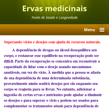
Ervas medicinais
Fonte de Saúde e Longevidade
Menu
Superando vícios e desejos com ajuda de recursos naturais.
A dependência de drogas ou álcool desequilibra seu
corpo, e restaurar esse equilíbrio na recuperação pode ser
difícil. Parte da recuperação se concentra em reconstruir a
capacidade de lidar com o desejo usando mecanismos
saudáveis, em vez do vício. À medida que a pessoa se afasta
de sua dependência de uma determinada substância,
provavelmente ainda sentirá desejos por ela enquanto seu
corpo se reajusta para se livrar.
No entanto, adicionar a
ingestão de certas ervas e nutrientes pode ajudar a diminuir
os desejos e para superar o vício e podem ser usados ​​para
complementar os tratamentos atuais para dependência de