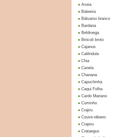
Aveia
Baleeira
Bálsamo branco
Bardana
Beldroega
Brócoli broto
Cajanus
Calêndula
Chia
Canela
Chanana
Capuchinha
Caqui Folha
Cardo Mariano
Cominho
Crajiru
Couve-rábano
Crajeru
Crataegus