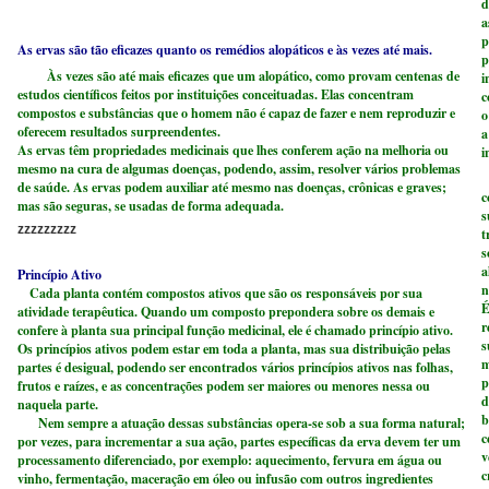
d
a
p
As ervas são tão eficazes quanto os remédios alopáticos e às vezes até mais.
p
Às vezes são até mais eficazes que um alopático, como provam centenas de
i
estudos científicos feitos por instituições conceituadas. Elas concentram
c
compostos e substâncias que o homem não é capaz de fazer e nem reproduzir e
o
oferecem resultados surpreendentes.
a
As ervas têm propriedades medicinais que lhes conferem ação na melhoria ou
i
mesmo na cura de algumas doenças, podendo, assim, resolver vários problemas
D
de saúde. As ervas podem auxiliar até mesmo nas doenças, crônicas e graves;
c
mas são seguras, se usadas de forma adequada.
s
zzzzzzzzz
t
s
a
Princípio Ativo
n
Cada planta contém compostos ativos que são os responsáveis por sua
É
atividade terapêutica. Quando um composto prepondera sobre os demais e
r
confere à planta sua principal função medicinal, ele é chamado princípio ativo.
s
Os princípios ativos podem estar em toda a planta, mas sua distribuição pelas
m
partes é desigual, podendo ser encontrados vários princípios ativos nas folhas,
p
frutos e raízes, e as concentrações podem ser maiores ou menores nessa ou
d
naquela parte.
b
Nem sempre a atuação dessas substâncias opera-se sob a sua forma natural;
c
por vezes, para incrementar a sua ação, partes específicas da erva devem ter um
v
processamento diferenciado, por exemplo: aquecimento, fervura em água ou
c
vinho, fermentação, maceração em óleo ou infusão com outros ingredientes