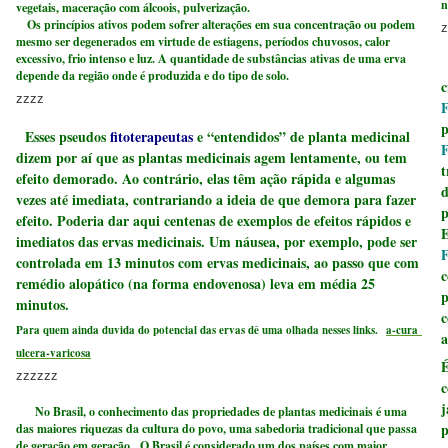
n
vegetais, maceração com álcoois, pulverização.
Os princípios ativos podem sofrer alterações em sua concentração ou podem
z
mesmo ser degenerados em virtude de estiagens, períodos chuvosos, calor
excessivo, frio intenso e luz. A quantidade de substâncias ativas de uma erva
depende da região onde é produzida e do tipo de solo.
c
zzzz
F
p
Esses pseudos
fitoterapeutas
e “entendidos” de planta medicinal
F
dizem por aí que as plantas medicinais agem lentamente, ou tem
t
efeito demorado. Ao contrário, elas têm ação rápida e algumas
d
vezes até imediata, contrariando a ideia de que demora para fazer
p
efeito. Poderia dar aqui centenas de exemplos de efeitos rápidos e
E
imediatos das ervas medicinais. Um náusea, por exemplo, pode ser
F
controlada em 13 minutos com ervas medicinais, ao passo que com
c
remédio alopático (na forma endovenosa) leva em média 25
p
minutos.
c
Para quem ainda duvida do potencial das ervas dê uma olhada nesses links.
a-cura
a
ulcera-varicosa
É
zzzzzz
c
j
No Brasil, o conhecimento das propriedades de plantas medicinais é uma
p
das maiores riquezas da cultura do povo, uma sabedoria tradicional que passa
de geração em geração. O Brasil é considerado um dos países com maior