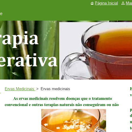
Página Inicial
Map
de
E
Ervas Medicinais
>
Ervas medicinais
v
As ervas medicinais resolvem doenças que o tratamento
convencional e outras terapias naturais não conseguiram ou não
p
d
m
t