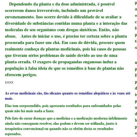
p
Dependendo da planta e da dose administrada, é possível
a
ocorrerem danos irreversíveis, incluindo um provável
o
envenenamento. Isso ocorre devido à dificuldade de se avaliar a
c
diversidade de substâncias contidas numa planta e a interação das
f
moléculas de seu organismo com drogas sintéticas. Então, não
p
abuse. Antes de iniciar o uso, é preciso ter certeza sobre a planta
t
procurada para fazer um chá. Em caso de dúvida, procure quem
s
realmente conheça de plantas medicinais, pois há casos de pessoas
que tiveram sérios problemas de saúde devido ao uso de uma
A
planta errada. O exagero de propagandas enganosas induz a
n
população à falsa ideia de que os remédios à base de plantas não
p
oferecem perigos.
E
p
xxxx
d
As ervas medicinais são, tão eficazes quanto os remédios alopáticos e às vezes até
i
mais.
p
Elas tem surpreendido, pois apresenta resultados para enfermidades pelas
u
quais não há mais nada a fazer.
d
Pelo fato de curar doenças que a medicina e a medicação moderna infelizmente
b
ainda não conseguem resolver, elas podem e devem ser utilizada, junto à
p
terapêutica convencional ou quando não se obtêm desta os resultados
s
esperados.