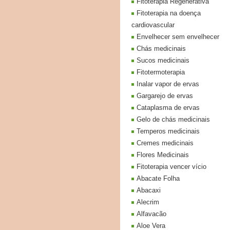
Fitoterapia Regenerativa
Fitoterapia na doença
cardiovascular
Envelhecer sem envelhecer
Chás medicinais
Sucos medicinais
Fitotermoterapia
Inalar vapor de ervas
Gargarejo de ervas
Cataplasma de ervas
Gelo de chás medicinais
Temperos medicinais
Cremes medicinais
Flores Medicinais
Fitoterapia vencer vício
Abacate Folha
Abacaxi
Alecrim
Alfavacão
Aloe Vera