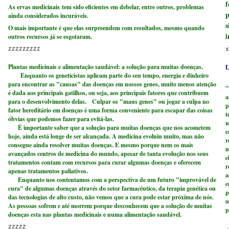
f
As ervas medicinais tem sido eficientes em debelar, entre outros, problemas
p
ainda considerados incuráveis.
s
O mais importante é que elas surpreendem com resultados, mesmo quando
i
outros recursos já se esgotaram.
zzzzzzzzz
x
Plantas medicinais e alimentação saudável: a solução para muitas doenças.
L
Enquanto os geneticistas aplicam parte do seu tempo, energia e dinheiro
N
para encontrar as "causas" das doenças em nossos genes, muito menos atenção
"
é dada aos principais gatilhos, ou seja, aos principais fatores que contribuem
a
para o desenvolvimento delas. Culpar os "maus genes" ou jogar a culpa no
p
fator hereditário em doenças é uma forma conveniente para escapar das coisas
t
óbvias que podemos fazer para evitá-las.
n
É importante saber que a solução para muitas doenças que nos acometem
e
hoje, ainda está longe de ser alcançada. A medicina evoluiu muito, mas não
r
consegue ainda resolver muitas doenças. E mesmo porque nem os mais
m
avançados centros de medicina do mundo, apesar de tanta evolução nos seus
e
tratamentos contam com recursos para curar algumas doenças e oferecem
r
apenas tratamentos paliativos.
a
Enquanto nos contentamos com a perspectiva de um futuro "improvável de
e
cura" de algumas doenças através do setor farmacêutico, da terapia genética ou
p
das tecnologias de alto custo, não vemos que a cura pode estar próxima de nós.
u
As pessoas sofrem e até morrem porque desconhecem que a solução de muitas
p
doenças esta nas plantas medicinais e numa alimentação saudável.
D
zzzzz