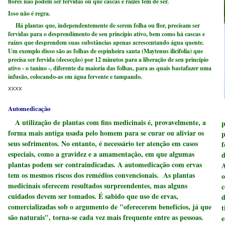
flores não podem ser fervidas ou que cascas e raízes têm de ser.
Isso não é regra.
Há plantas que, independentemente de serem folha ou flor, precisam ser
fervidas para o desprendimento de seu princípio ativo, bem como há cascas e
raízes que desprendem suas substâncias apenas acrescentando água quente.
Um exemplo disso são as folhas de espinheira santa (Maytenus ilicifolia) que
precisa ser fervida (decocção) por 12 minutos para a liberação de seu princípio
ativo - o tanino -, diferente da maioria das folhas, para as quais bastafazer uma
infusão, colocando-as em água fervente e tampando.
xxxx
Automedicação
A utilização de plantas com fins medicinais é, provavelmente, a
p
forma mais antiga usada pelo homem para se curar ou aliviar os
p
seus sofrimentos. No entanto, é necessário ter atenção em casos
f
especiais, como a gravidez e a amamentação, em que algumas
d
plantas podem ser contraindicadas. A automedicação com ervas
A
tem os mesmos riscos dos remédios convencionais. As plantas
o
medicinais oferecem resultados surpreendentes, mas alguns
c
cuidados devem ser tomados. É sabido que uso de ervas,
d
comercializadas sob o argumento de "oferecerem benefícios, já que
t
são naturais", torna-se cada vez mais frequente entre as pessoas.
e