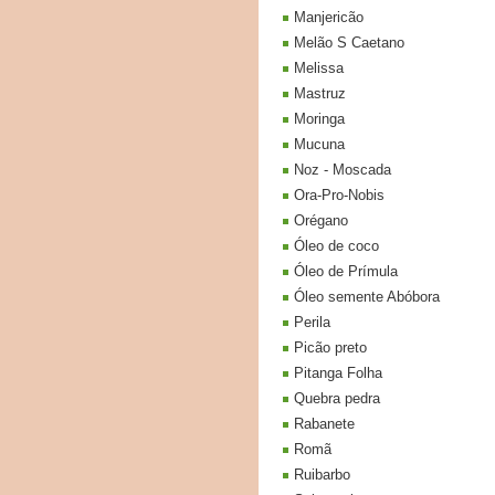
Manjericão
Melão S Caetano
Melissa
Mastruz
Moringa
Mucuna
Noz - Moscada
Ora-Pro-Nobis
Orégano
Óleo de coco
Óleo de Prímula
Óleo semente Abóbora
Perila
Picão preto
Pitanga Folha
Quebra pedra
Rabanete
Romã
Ruibarbo