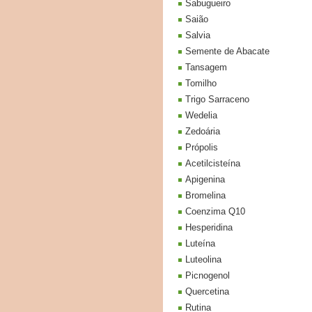
Sabugueiro
Saião
Salvia
Semente de Abacate
Tansagem
Tomilho
Trigo Sarraceno
Wedelia
Zedoária
Própolis
Acetilcisteína
Apigenina
Bromelina
Coenzima Q10
Hesperidina
Luteína
Luteolina
Picnogenol
Quercetina
Rutina