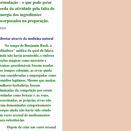
ormulação - o que pode gerar
erda da atividade pela falta de
inergia dos ingredientes
ncorporados na preparação.
xxx
ibertar através da medicina natural
o tempo de Benjamin Rush, a
ditadura" médica da qual ele falava
inda não havia acontecido, e embora
oções mágicas como mercúrio e
écnicas questionáveis fossem usadas
os tempos coloniais, as ervas ainda
ram consideradas e empregadas como
emédios legítimos. Mesmo que muitas
ulheres herbalistas fossem
liminadas da competição por serem
otuladas como bruxas e, às vezes,
ssassinadas, as próprias ervas não
ram demonizadas categoricamente
orque ainda não havia sido criado
m vasto arsenal de medicamentos
ara substituí-las.
epois de criar um vasto arsenal