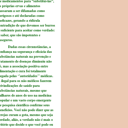
e medicamentos para “substituí-las“,
s próprias ervas e alimentos
assaram a ser difamadas como
erigosos e até declaradas como
neficazes, gerando a ridícula
ontradição de que devemos ser burros
 suficiente para aceitar como verdade:
 saber, que são impotentes e
nseguros.
adas essas circunstâncias, a
onfiança na segurança e eficácia das
ubstâncias naturais na prevenção e
ratamento de doenças diminuiu não
ó, mas a associação positiva entre
limentação e cura foi totalmente
egada pelas ‘’autoridades’’ médicas.
 ilegal para os não médicos fazerem
eivindicações de saúde para
ubstâncias naturais, mesmo que
ilhares de anos de uso na medicina
opular e um vasto corpo emergente
e pesquisa científica confirme seus
enefícios. Você não pode dizer que as
erejas curam a gota, mesmo que seja
erdade, aliás, a verdade não é mais o
ritério que decide o que você pode ou