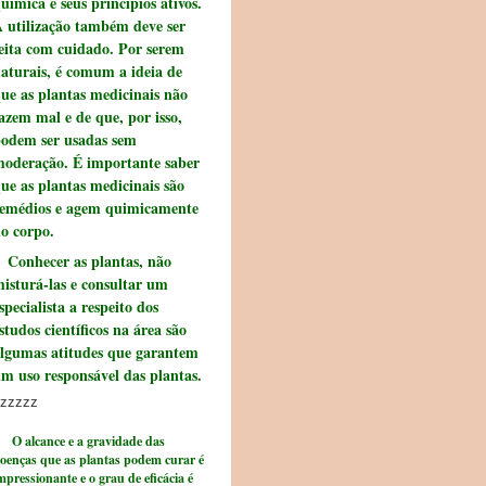
uímica e seus princípios ativos.
 utilização também deve ser
eita com cuidado. Por serem
aturais, é comum a ideia de
ue as plantas medicinais não
azem mal e de que, por isso,
odem ser usadas sem
oderação. É importante saber
ue as plantas medicinais são
emédios e agem quimicamente
o corpo.
onhecer as plantas, não
isturá-las e consultar um
specialista a respeito dos
studos científicos na área são
lgumas atitudes que garantem
m uso responsável das plantas.
zzzzz
 alcance e a gravidade das
oenças que as plantas podem curar é
mpressionante e o grau de eficácia é