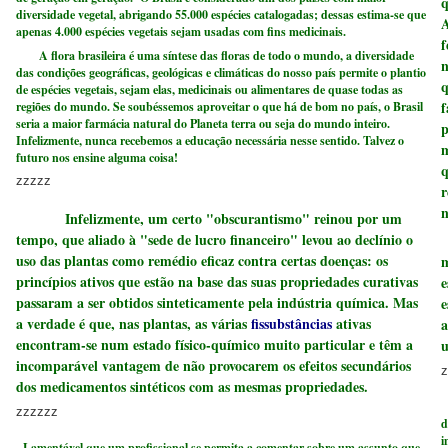
q
diversidade vegetal, abrigando 55.000 espécies catalogadas; dessas estima-se que
A
apenas 4.000 espécies vegetais sejam usadas com fins medicinais.
f
A flora brasileira é uma síntese das floras de todo o mundo, a diversidade
n
das condições geográficas, geológicas e climáticas do nosso país permite o plantio
q
de espécies vegetais, sejam elas, medicinais ou alimentares de quase todas as
f
regiões do mundo. Se soubéssemos aproveitar o que há de bom no país, o Brasil
seria a maior farmácia natural do Planeta terra ou seja do mundo inteiro.
p
Infelizmente, nunca recebemos a educação necessária nesse sentido. Talvez o
m
futuro nos ensine alguma coisa!
q
zzzzz
r
n
Infelizmente, um certo "obscurantismo" reinou por um
tempo, que aliado à "sede de lucro financeiro" levou ao declínio o
C
uso das plantas como remédio eficaz contra certas doenças: os
m
princípios ativos que estão na base das suas propriedades curativas
e
passaram a ser obtidos sinteticamente pela indústria química. Mas
e
a verdade é que, nas plantas, as várias
fissubstâncias
ativas
a
encontram-se num estado físico-químico muito particular e têm a
u
incomparável vantagem de não provocarem os efeitos secundários
z
dos medicamentos sintéticos com as mesmas propriedades.
O
zzzzzz
d
i
Lamentável que um profissional se permita a comentar sobre um assunto que