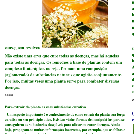
m
a
i
m
m
a
conseguem resolver.
c
q
Não existe uma erva que cure todas as doenças, mas há aquelas
i
para todas as doenças. Os remédios à base de plantas contêm um
A
complexo fitoterápico, ou seja, formam uma composição
a
(aglomerado) de substâncias naturais que agirão conjuntamente.
d
Por isso, muitas vezes uma planta serve para combater diversas
e
doenças
.
v
xxxx
z
Para extrair da planta as suas
curativa
substâncias
Q
Um aspecto importante é o conhecimento de como extrair da planta sua força
c
curativa ou seu princípio ativo. Existem várias formas de manipulá-las para se
conseguirem as substâncias desejáveis para aliviar ou curar doenças. Ainda
hoje, propagam-se muitas informações incorretas, por exemplo, que as folhas e