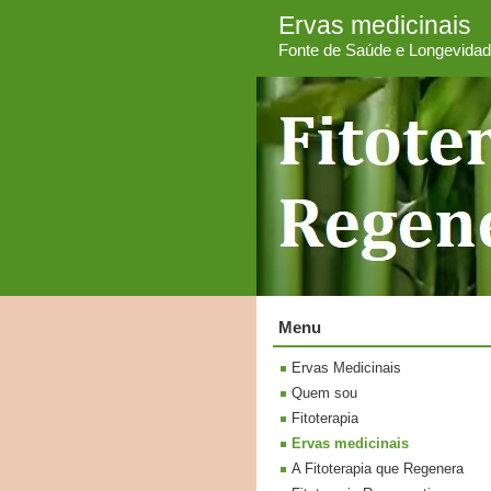
Ervas medicinais
Fonte de Saúde e Longevida
Menu
Ervas Medicinais
Quem sou
Fitoterapia
Ervas medicinais
A Fitoterapia que Regenera