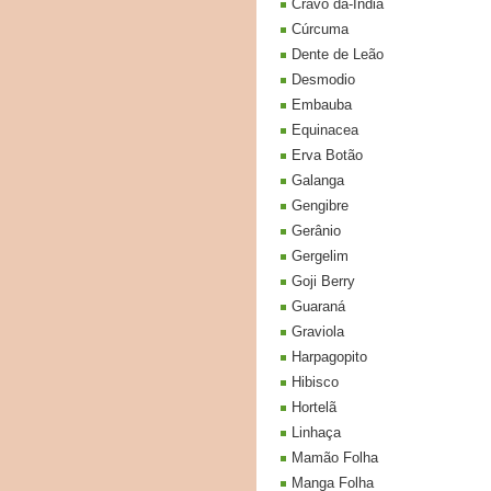
Cravo da-India
Cúrcuma
Dente de Leão
Desmodio
Embauba
Equinacea
Erva Botão
Galanga
Gengibre
Gerânio
Gergelim
Goji Berry
Guaraná
Graviola
Harpagopito
Hibisco
Hortelã
Linhaça
Mamão Folha
Manga Folha