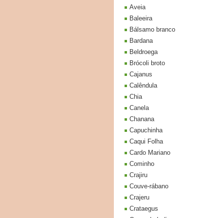
Aveia
Baleeira
Bálsamo branco
Bardana
Beldroega
Brócoli broto
Cajanus
Calêndula
Chia
Canela
Chanana
Capuchinha
Caqui Folha
Cardo Mariano
Cominho
Crajiru
Couve-rábano
Crajeru
Crataegus