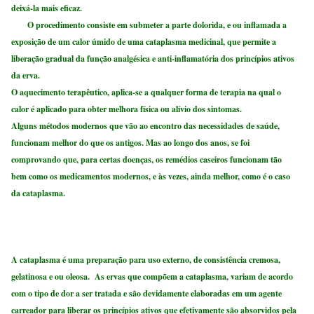
deixá-la mais eficaz.
O procedimento consiste em submeter a parte dolorida, e ou inflamada a
exposição de um calor úmido de uma cataplasma medicinal, que permite a
liberação gradual da função analgésica e anti-inflamatória dos princípios ativos
da erva.
O aquecimento terapêutico, aplica-se a qualquer forma de terapia na qual o
calor é aplicado para obter melhora física ou alívio dos sintomas.
Alguns métodos modernos que vão ao encontro das necessidades de saúde,
funcionam melhor do que os antigos. Mas ao longo dos anos, se foi
comprovando que, para certas doenças, os remédios caseiros funcionam tão
bem como os medicamentos modernos, e às vezes, ainda melhor, como é o caso
da cataplasma.
A cataplasma é uma preparação para uso externo, de consistência cremosa,
gelatinosa e ou oleosa. As ervas que compõem a cataplasma, variam de acordo
com o tipo de dor a ser tratada e são devidamente elaboradas em um agente
carreador para liberar os princípios ativos que efetivamente são absorvidos pela