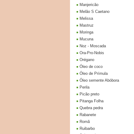
Manjericão
Melão S Caetano
Melissa
Mastruz
Moringa
Mucuna
Noz - Moscada
Ora-Pro-Nobis
Orégano
Óleo de coco
Óleo de Prímula
Óleo semente Abóbora
Perila
Picão preto
Pitanga Folha
Quebra pedra
Rabanete
Romã
Ruibarbo