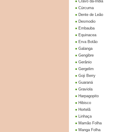
Cravo da-India
Cúrcuma
Dente de Leão
Desmodio
Embauba
Equinacea
Erva Botão
Galanga
Gengibre
Gerânio
Gergelim
Goji Berry
Guaraná
Graviola
Harpagopito
Hibisco
Hortelã
Linhaça
Mamão Folha
Manga Folha