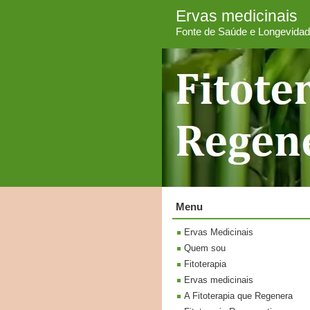
Ervas medicinais
Fonte de Saúde e Longevida
Menu
Ervas Medicinais
Quem sou
Fitoterapia
Ervas medicinais
A Fitoterapia que Regenera