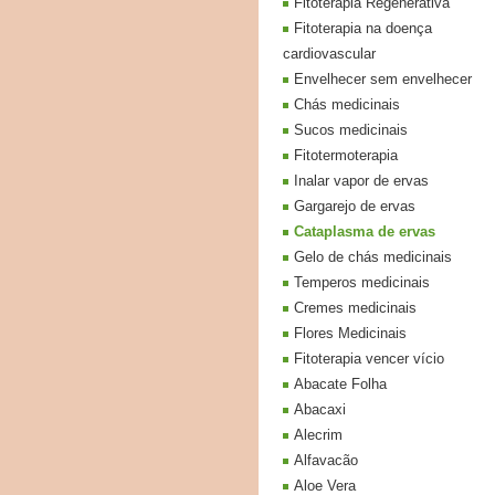
Fitoterapia Regenerativa
Fitoterapia na doença
cardiovascular
Envelhecer sem envelhecer
Chás medicinais
Sucos medicinais
Fitotermoterapia
Inalar vapor de ervas
Gargarejo de ervas
Cataplasma de ervas
Gelo de chás medicinais
Temperos medicinais
Cremes medicinais
Flores Medicinais
Fitoterapia vencer vício
Abacate Folha
Abacaxi
Alecrim
Alfavacão
Aloe Vera