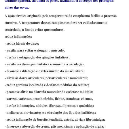
Quando aplicada, ela dilata os poros, facilitando a absorção dos princípios
ativos das ervas.
A ação térmica originada pela temperatura da cataplasma facilita o processo
curativo. A temperatura dessas cataplasmas deve ser cuidadosamente
controlada, a fim de evitar queimaduras.
reduz inflamações;
- reduz hérnia de disco;
- auxilia para soltar e alongar o músculo;
- desfaz a estagnação dos gânglios linfáticos;
- auxilia na drenagem linfática e aumenta a circulação;
- favorece a dilatação e o relaxamento da musculatura;
- alivia as dores articulares, periarticulares e musculares;
- reduz gordura localizada e desfaz os nódulos da celulite;
- promove alívio na distrofia muscular da esclerose múltipla;
- varizes, varicoses, tromboflebite, flebite, trombose, edemas,
- desfaz inflamações, nódulos, fibroses, fibromas e queloides;
- melhora os movimentos e a circulação dos líquidos linfáticos;
- reduz inflamação de bursite, tendinite, artrite, alivia a fibromialgia;
- favorece a absorção de creme, géis medicinais e aplicação de argila;