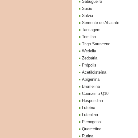
Sabugueiro
Saião
Salvia
Semente de Abacate
Tansagem
Tomilho
Trigo Sarraceno
Wedelia
Zedoária
Própolis
Acetilcisteína
Apigenina
Bromelina
Coenzima Q10
Hesperidina
Luteína
Luteolina
Picnogenol
Quercetina
Rutina