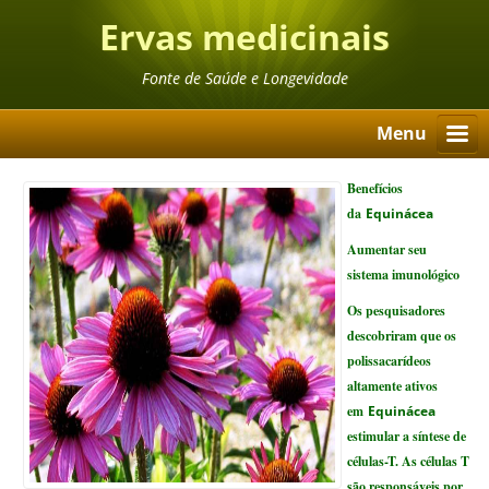
Ervas medicinais
Fonte de Saúde e Longevidade
Menu
Benefícios
da
Equinácea
Aumentar seu
sistema imunológico
Os pesquisadores
descobriram que os
polissacarídeos
altamente ativos
em
Equinácea
estimular a síntese de
células-T. As células T
são responsáveis ​​por