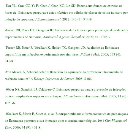
-Tsai YL, Chiu CC, Yi-Fu Chen J, Chan KC, Lin SD. Efeitos citotóxicos de extratos de
flores de -Echinacea purpurea e ácido cícórico em células de câncer de cólon humano por
indução de apoptose.
J Ethnopharmacol
. 2012; 143 (3): 914-9.
-Turner RB, Riker DK, Gangemi JD. Ineficácia de Echinacea para prevenção de resfriados
experimentais de rinovírus.
Antimicrob Agents Chemother
. 2000; 44: 1708-9.
-Turner RB, Bauer R, Woelkart K, Hulsey TC, Gangemi JD. Avaliação de Echinacea
angustifolia em infecções experimentais por rinovírus.
N Engl J Med
. 2005; 353 (4):
341-8.
-Von Maxen A, Schoenhoefer P. Benefício da equinácea na prevenção e tratamento do
resfriado comum?
A
Doença Infecciosa de Lancet
.
2008; 8 (6).
-Weber NS, Standish LJ, Calabrese C. Echinacea purpurea para a prevenção de infecções
do trato respiratório superior em crianças.
J Complemento Alternativo Med
.
2005; 11 (6):
1021-6.
-Woelkart K, Marth E, Suter A, et ai. Biodisponibilidade e farmacocinética de preparações
de Echinacea purpurea e sua interação com o sistema imunológico.
Int J Clin Pharmacol
Ther
. 2006; 44 (9): 401-8.