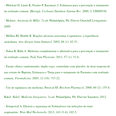
- Melchart D, Linde K, Fischer P, Kaesmayr J. Echinacea para a prevenção e tratamento
do resfriado comum. [Reveja].
Cochrane Database Sistema Rev.
2000; 2: CD000530.
- Moleiro.
Anestesia de Miller
. 7a ed. Philadelphia, PA: Elzevir Churchill Livingstone;
2009.
- Mullins RJ, Heddle R. Reações adversas associadas à equinácea: a experiência
australiana.
Ann Alergia Asma Immunol
. 2002; 88 (1): 42-51.
- Nahas R, Balla A. Medicina complementar e alternativa para a prevenção e tratamento
do resfriado comum.
Pode Fam Physician
.
2011; 57 (1): 31-6.
- Ensaio clínico randomizado, duplo-cego, controlado com placebo, de dose-resposta de
um extrato de Baptisia, Echinacea e Thuja para o tratamento de Pacientes com resfriado
comum.
Fitomedicina
. 2005; 12 (10): 715-22.
- Uso de equinácea em medicina. Percival SS.
Biochem Pharmacol
.
2000; 60 (2): 155-8.
Rakel.
Rakel: Medicina Integrativa
. 3a ed. Philadelphia, PA: Elsevier Saunders; 2012.
- Schapowal A. Eficácia e segurança de Echinaforce em infecções do trato
respiratório.
Wien Med Wochenschr
. 2013; 163 (3-4): 102-5.