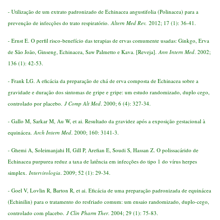
- Utilização de um extrato padronizado de Echinacea angustifolia (Polinacea) para a
prevenção de infecções do trato respiratório.
Altern Med Rev.
2012; 17 (1): 36-41.
- Ernst E. O perfil risco-benefício das terapias de ervas comumente usadas: Ginkgo, Erva
de São João, Ginseng, Echinacea, Saw Palmetto e Kava. [Reveja].
Ann Intern Med
. 2002;
136 (1): 42-53.
- Frank LG. A eficácia da preparação de chá de erva composta de Echinacea sobre a
gravidade e duração dos sintomas de gripe e gripe: um estudo randomizado, duplo cego,
controlado por placebo.
J Comp Alt Med
. 2000; 6 (4): 327-34.
- Gallo M, Sarkar M, Au W, et ai. Resultado da gravidez após a exposição gestacional à
equinácea.
Arch Intern Med
. 2000; 160: 3141-3.
- Ghemi A, Soleimanjahi H, Gill P, Arefian E, Soudi S, Hassan Z. O polissacárido de
Echinacea purpurea reduz a taxa de latência em infecções do tipo 1 do vírus herpes
simplex.
Intervirologia
. 2009; 52 (1): 29-34.
- Goel V, Lovlin R, Barton R, et ai. Eficácia de uma preparação padronizada de equinácea
(Echinilin) ​​para o tratamento do resfriado comum: um ensaio randomizado, duplo-cego,
controlado com placebo.
J Clin Pharm Ther
. 2004; 29 (1): 75-83.