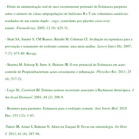
- Efeito da administração oral de suco recentemente prensado de Echinacea purpurea
sobre o número de várias subpopulações de linfócitos B e T em voluntários saudáveis:
resultados de um estudo duplo - cego, controlado por placebo cross-over
estudo.
Fitomedicina
. 2005; 12 (9): 625-31.
- Shah SA, Sander S, CM Branco, Rinaldi M, Coleman CI. Avaliação da equinácea para a
prevenção e tratamento do resfriado comum: uma meta-análise.
Lancet Infect Dis
. 2007;
7 (7): 473-80. Reveja.
- Sharma M, Schoop R, Suter A, Hudson JB. O uso potencial de Echinacea em acne:
controle de Propionibacterium acnes crescimento e inflamação.
Phytother Res
. 2011; 25
(4): 517-21.
- Logo SL, Crawford RI. Eritema nodoso recorrente associado à Rechinasse fitoterápica.
J
Am Acad Dermatol
. 2001; 44 (2): 298-9.
- Resumos para pacientes. Echinacea para o resfriado comum.
Ann Intern Med
. 2010
Dec; 153 (12): 1-43.
-Taheri JB, Azimi S, Rafieian N, Akhaven Zanjani H. Ervas em odontologia.
Int Dent
J.
2011; 61 (6): 287-96.