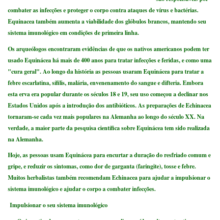
combater as infecções e proteger o corpo contra ataques de vírus e bactérias.
Equinacea também aumenta a viabilidade dos glóbulos brancos, mantendo seu
sistema imunológico em condições de primeira linha.
Os arqueólogos encontraram evidências de que os nativos americanos podem ter
usado Equinácea há mais de 400 anos para tratar infecções e feridas, e como uma
"cura geral". Ao longo da história as pessoas usaram Equinácea para tratar a
febre escarlatina, sífilis, malária, envenenamento do sangue e difteria. Embora
esta erva era popular durante os séculos 18 e 19, seu uso começou a declinar nos
Estados Unidos após a introdução dos antibióticos. As preparações de Echinacea
tornaram-se cada vez mais populares na Alemanha ao longo do século XX. Na
verdade, a maior parte da pesquisa científica sobre Equinácea tem sido realizada
na Alemanha.
Hoje, as pessoas usam Equinácea para encurtar a duração do resfriado comum e
gripe, e reduzir os sintomas, como dor de garganta (faringite), tosse e febre.
Muitos herbalistas também recomendam Echinacea para ajudar a impulsionar o
sistema imunológico e ajudar o corpo a combater infecções.
Impulsionar o seu sistema imunológico