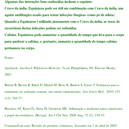
Algumas das interações bem conhecidas incluem o seguinte:
Cravo da índia. Equinácea pode ser útil em combinação com Cravo da índia, um
agente antifúngico usado para tratar infecções fúngicas (como pé de atleta).
Quando a Equinácea é utilizada juntamente com o Cravo da índia, as taxas de
recorrência destas infecções podem ser reduzidas.
Cafeína. Equinácea pode aumentar a quantidade de tempo que leva para o corpo
para quebrar a cafeína, e, portanto, aumenta a quantidade de tempo cafeína
permanece no corpo.
Fontes
Auerbach:
Auerbach Wilderness Medicine
.
5a ed. Philadelphia, PA: Elsevier Mosby;
2007.
Barrett B, Brown R, Rakel D, Mundt M, Bone K, Barlow S, Ewers T. Echinacea para o
tratamento do resfriado comum: um estudo randomizado.
Ann Intern Med.
.
2010; 153
(12): 769-77.
Borchers AT, Keen CL, Stern JS, Gershwin ME. Inflamação e medicina nativa americana:
o papel dos botânicos. [Reveja].
Am J Clin Nutr
.
2000 Aug; 72 (2): 339-47.
ConsumerLab.com. Revisão do produto: echinacea. Acessado em 1 de abril de 2002.