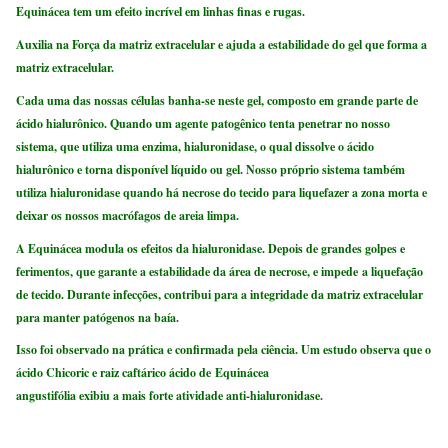
Equinácea tem um efeito incrível em linhas finas e rugas.
Auxilia na Força da matriz extracelular e ajuda a estabilidade do gel que forma a
matriz extracelular.
Cada uma das nossas células banha-se neste gel, composto em grande parte de
ácido hialurônico. Quando um agente patogênico tenta penetrar no nosso
sistema, que utiliza uma enzima, hialuronidase, o qual dissolve o ácido
hialurônico e torna disponível líquido ou gel. Nosso próprio sistema também
utiliza hialuronidase quando há necrose do tecido para liquefazer a zona morta e
deixar os nossos macrófagos de areia limpa.
A Equinácea modula os efeitos da hialuronidase. Depois de grandes golpes e
ferimentos, que garante a estabilidade da área de necrose, e impede a liquefação
de tecido. Durante infecções, contribui para a integridade da matriz extracelular
para manter patógenos na baía.
Isso foi observado na prática e confirmada pela ciência. Um estudo observa que o
ácido Chicoric e raiz caftárico ácido de Equinácea
angustifólia exibiu a mais forte atividade anti-hialuronidase.