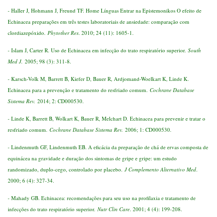
- Haller J, Hohmann J, Freund TF. Home Línguas Entrar na Epistemonikos O efeito de
Echinacea preparações em três testes laboratoriais de ansiedade: comparação com
clordiazepóxido.
Phytother Res
. 2010; 24 (11): 1605-1.
- Islam J, Carter R. Uso de Echinacea em infecção do trato respiratório superior.
South
Med J.
2005; 98 (3): 311-8.
- Karsch-Volk M, Barrett B, Kiefer D, Bauer R, Ardjomand-Woelkart K, Linde K.
Echinacea para a prevenção e tratamento do resfriado comum.
Cochrane Database
Sistema Rev.
2014; 2: CD000530.
- Linde K, Barrett B, Wolkart K, Bauer R, Melchart D. Echinacea para prevenir e tratar o
resfriado comum.
Cochrane Database Sistema Rev.
2006; 1: CD000530.
- Lindenmuth GF, Lindenmuth EB. A eficácia da preparação de chá de ervas composta de
equinácea na gravidade e duração dos sintomas de gripe e gripe: um estudo
randomizado, duplo-cego, controlado por placebo.
J Complemento Alternativo Med
.
2000; 6 (4): 327-34.
- Mahady GB. Echinacea: recomendações para seu uso na profilaxia e tratamento de
infecções do trato respiratório superior.
Nutr Clin Care
. 2001; 4 (4): 199-208.