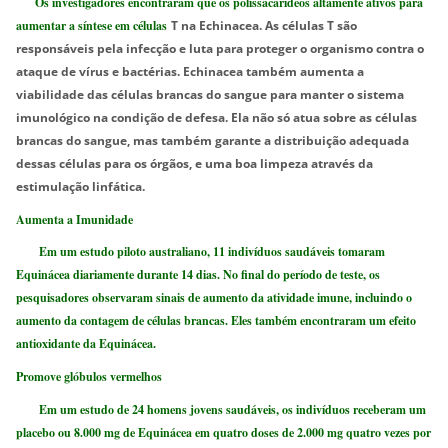
Os investigadores encontraram que os polissacarídeos altamente ativos para
aumentar a síntese em células
T na Echinacea. As células T são
responsáveis ​​pela infecção e luta para proteger o organismo contra o
ataque de vírus e bactérias. Echinacea também aumenta a
viabilidade das células brancas do sangue para manter o sistema
imunológico na condição de defesa. Ela não só atua sobre as células
brancas do sangue, mas também garante a distribuição adequada
dessas células para os órgãos, e uma boa limpeza através da
estimulação linfática.
Aumenta a Imunidade
Em um estudo piloto australiano, 11 indivíduos saudáveis tomaram
Equinácea diariamente durante 14 dias. No final do período de teste, os
pesquisadores observaram sinais de aumento da atividade imune, incluindo o
aumento da contagem de células brancas. Eles também encontraram um efeito
antioxidante da Equinácea.
Promove glóbulos vermelhos
Em um estudo de 24 homens jovens saudáveis, os indivíduos receberam um
placebo ou 8.000 mg de Equinácea em quatro doses de 2.000 mg quatro vezes por