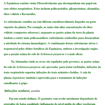
A Equinácea contém várias Fitossubstâncias que desempenham um papel em
seus efeitos terapêuticos. Estes incluem polissacáridos, glicoproteínas, alcamidas,
óleos voláteis e flavonoides.
As substâncias contidos na raiz diferem consideravelmente daqueles na parte
superior da planta. Por exemplo, as raízes têm altas concentrações de óleos
voláteis (compostos odorosos), enquanto as partes acima da terra da planta
tendem a conter mais polissacarídeos (substâncias conhecidas para desencadear
a atividade do sistema imunológico). A combinação destas substâncias ativas é
responsável pelos efeitos benéficos da Equinácea, embora a investigação sugira
que a porção acima do solo de
Echinacea purpurea
é a mais eficaz.
Na Alemanha (onde as ervas são reguladas pelo governo), as partes acima
do solo de
Echinacea purpurea
são
aprovadas
para tratar resfriados, infecções do
trato respiratório superior, infecções do trato urinário e feridas. A raiz da
planta
Equinácea
também é aprovada para o tratamento de infecções
semelhantes à gripe.
Infecções oculares
,
uveíte
Em um estudo italiano, 51 pacientes com uveíte autoimune dependente de
esteroides de baixa qualidade (inflamação do nível médio do olho) receberam