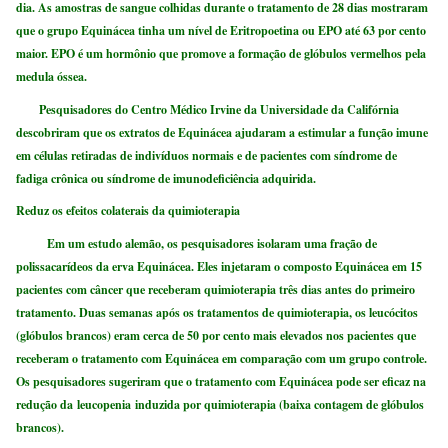
dia. As amostras de sangue colhidas durante o tratamento de 28 dias mostraram
que o grupo Equinácea tinha um nível de Eritropoetina ou EPO até 63 por cento
maior. EPO é um hormônio que promove a formação de glóbulos vermelhos pela
medula óssea.
Pesquisadores do Centro Médico Irvine da Universidade da Califórnia
descobriram que os extratos de Equinácea ajudaram a estimular a função imune
em células retiradas de indivíduos normais e de pacientes com síndrome de
fadiga crônica ou síndrome de imunodeficiência adquirida.
Reduz os efeitos colaterais da quimioterapia
Em um estudo alemão, os pesquisadores isolaram uma fração de
polissacarídeos da erva Equinácea. Eles injetaram o composto Equinácea em 15
pacientes com câncer que receberam quimioterapia três dias antes do primeiro
tratamento. Duas semanas após os tratamentos de quimioterapia, os leucócitos
(glóbulos brancos) eram cerca de 50 por cento mais elevados nos pacientes que
receberam o tratamento com Equinácea em comparação com um grupo controle.
Os pesquisadores sugeriram que o tratamento com Equinácea pode ser eficaz na
redução da leucopenia induzida por quimioterapia (baixa contagem de glóbulos
brancos).