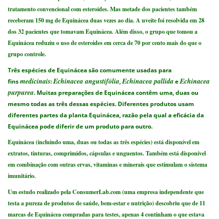
tratamento convencional com esteroides. Mas metade dos pacientes também
receberam 150 mg de Equinácea duas vezes ao dia. A uveíte foi resolvida em 28
dos 32 pacientes que tomavam Equinácea. Além disso, o grupo que tomou a
Equinácea reduziu o uso de esteroides em cerca de 70 por cento mais do que o
grupo controle.
Três espécies de Equinácea são comumente usadas para
medicinais
Echinacea angustifólia
Echinacea pallida
Echinacea
fins
:
,
e
purpurea
. Muitas preparações de Equinácea contêm uma, duas ou
mesmo todas as três dessas espécies. Diferentes produtos usam
diferentes partes da planta Equinácea, razão pela qual a eficácia da
Equinácea pode diferir de um produto para outro.
Equinácea (incluindo uma, duas ou todas as três espécies) está disponível em
extratos, tinturas, comprimidos, cápsulas e unguentos. Também está disponível
em combinação com outras ervas, vitaminas e minerais que estimulam o sistema
imunitário.
Um estudo realizado pela ConsumerLab.com (uma empresa independente que
testa a pureza de produtos de saúde, bem-estar e nutrição) descobriu que de 11
marcas de Equinácea compradas para testes, apenas 4 continham o que estava