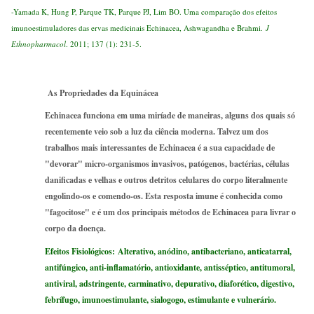
-Yamada K, Hung P, Parque TK, Parque PJ, Lim BO. Uma comparação dos efeitos
imunoestimuladores das ervas medicinais Echinacea, Ashwagandha e Brahmi.
J
Ethnopharmacol
. 2011; 137 (1): 231-5.
As Propriedades da Equinácea
Echinacea funciona em uma miríade de maneiras, alguns dos quais só
recentemente veio sob a luz da ciência moderna. Talvez um dos
trabalhos mais interessantes de Echinacea é a sua capacidade de
"devorar" micro-organismos invasivos, patógenos, bactérias, células
danificadas e velhas e outros detritos celulares do corpo literalmente
engolindo-os e comendo-os. Esta resposta imune é conhecida como
"fagocitose" e é um dos principais métodos de Echinacea para livrar o
corpo da doença.
Efeitos Fisiológicos:
Alterativo, anódino, antibacteriano, anticatarral,
antifúngico, anti-inflamatório, antioxidante, antisséptico, antitumoral,
antiviral, adstringente, carminativo, depurativo, diaforético, digestivo,
febrífugo, imunoestimulante, sialogogo, estimulante e vulnerário.