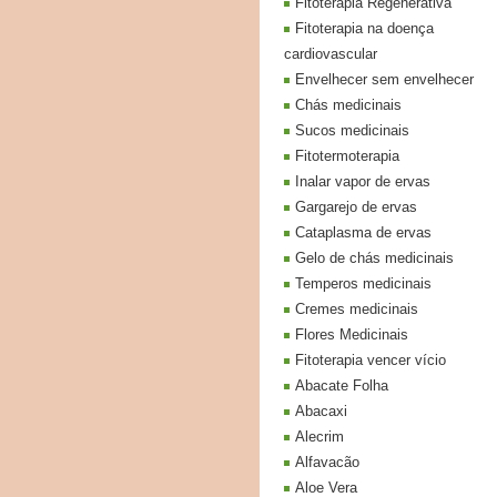
Fitoterapia Regenerativa
Fitoterapia na doença
cardiovascular
Envelhecer sem envelhecer
Chás medicinais
Sucos medicinais
Fitotermoterapia
Inalar vapor de ervas
Gargarejo de ervas
Cataplasma de ervas
Gelo de chás medicinais
Temperos medicinais
Cremes medicinais
Flores Medicinais
Fitoterapia vencer vício
Abacate Folha
Abacaxi
Alecrim
Alfavacão
Aloe Vera