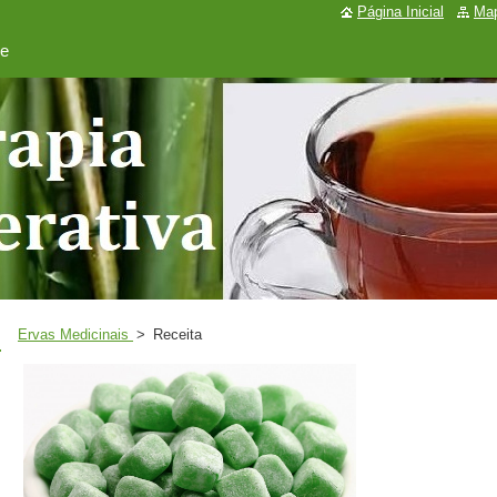
Página Inicial
Map
de
Ervas Medicinais
>
Receita