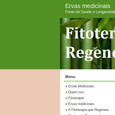
Ervas medicinais
Fonte de Saúde e Longevida
Menu
Ervas Medicinais
Quem sou
Fitoterapia
Ervas medicinais
A Fitoterapia que Regenera