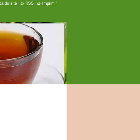
a do site
RSS
Imprimir