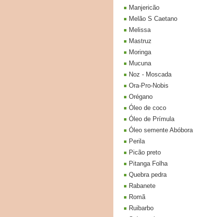
Manjericão
Melão S Caetano
Melissa
Mastruz
Moringa
Mucuna
Noz - Moscada
Ora-Pro-Nobis
Orégano
Óleo de coco
Óleo de Prímula
Óleo semente Abóbora
Perila
Picão preto
Pitanga Folha
Quebra pedra
Rabanete
Romã
Ruibarbo