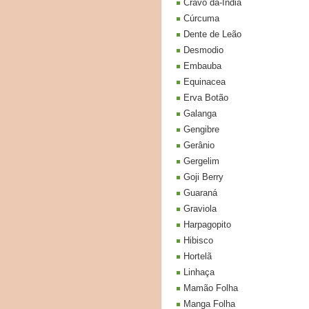
Cravo da-India
Cúrcuma
Dente de Leão
Desmodio
Embauba
Equinacea
Erva Botão
Galanga
Gengibre
Gerânio
Gergelim
Goji Berry
Guaraná
Graviola
Harpagopito
Hibisco
Hortelã
Linhaça
Mamão Folha
Manga Folha