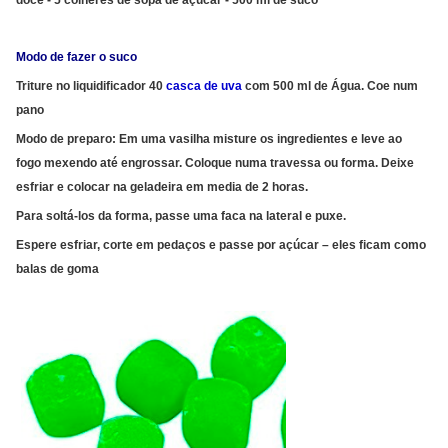
doce - 5 colheres de sopa de açúcar - 500 ml de suco
Modo de fazer o suco
Triture no liquidificador 40
casca de uva
com 500 ml de Água. Coe num
pano
Modo de preparo: Em uma vasilha misture os ingredientes e leve ao
fogo mexendo até engrossar. Coloque numa travessa ou forma. Deixe
esfriar e colocar na geladeira em media de 2 horas.
Para soltá-los da forma, passe uma faca na lateral e puxe.
Espere esfriar, corte em pedaços e passe por açúcar – eles ficam como
balas de goma