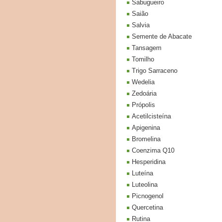
Sabugueiro
Saião
Salvia
Semente de Abacate
Tansagem
Tomilho
Trigo Sarraceno
Wedelia
Zedoária
Própolis
Acetilcisteína
Apigenina
Bromelina
Coenzima Q10
Hesperidina
Luteína
Luteolina
Picnogenol
Quercetina
Rutina