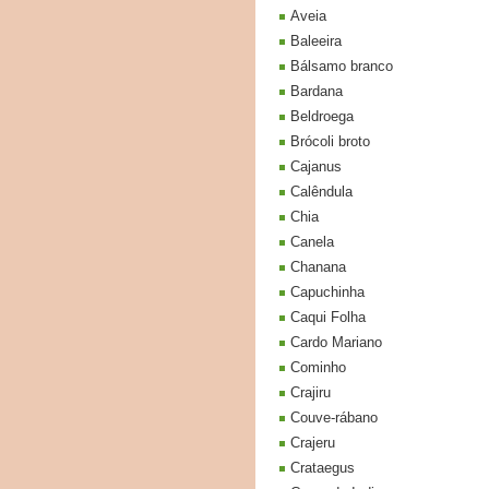
Aveia
Baleeira
Bálsamo branco
Bardana
Beldroega
Brócoli broto
Cajanus
Calêndula
Chia
Canela
Chanana
Capuchinha
Caqui Folha
Cardo Mariano
Cominho
Crajiru
Couve-rábano
Crajeru
Crataegus