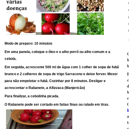
Modo de preparo: 10 minutos
Em uma panela, coloque o óleo e o alho porró ou alho comum e a
C
b
cebola.
b
Em seguida, acrescente 500 ml de água com 1 colher de sopa de fubá
E
branco e 2 colheres de sopa de trigo Sarraceno e deixe ferver. Mexer
c
para não empelotar o fubá. Cozinhar por 8 minutos. Desligar e
d
acrescentar o Rabanete, a Alfavaca (Manjericão)
b
Para finalizar, a cebolinha picada.
c
G
O Rabanete pode ser cortado em fatias finas ou ralado em tiras.
I
a
c