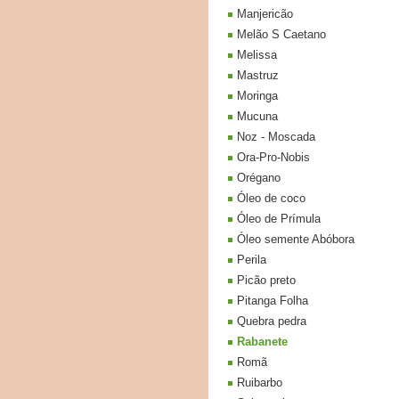
Manjericão
Melão S Caetano
Melissa
Mastruz
Moringa
Mucuna
Noz - Moscada
Ora-Pro-Nobis
Orégano
Óleo de coco
Óleo de Prímula
Óleo semente Abóbora
Perila
Picão preto
Pitanga Folha
Quebra pedra
Rabanete
Romã
Ruibarbo