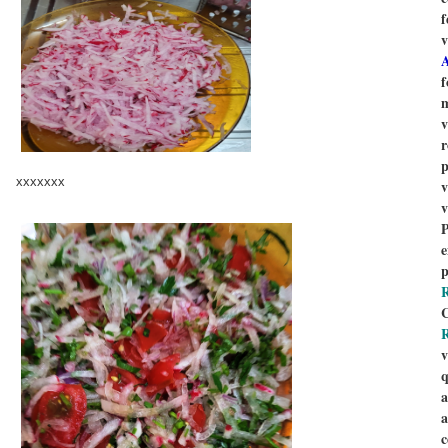
f
v
A
f
m
v
r
p
xxxxxxx
v
v
P
p
C
v
a
a
c