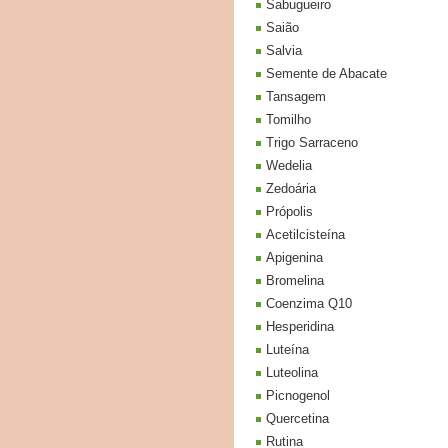
Sabugueiro
Saião
Salvia
Semente de Abacate
Tansagem
Tomilho
Trigo Sarraceno
Wedelia
Zedoária
Própolis
Acetilcisteína
Apigenina
Bromelina
Coenzima Q10
Hesperidina
Luteína
Luteolina
Picnogenol
Quercetina
Rutina