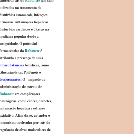
subterrâneas do
Rabanete
têm sido
utilizados no tratamento de
distúrbios estomacais, infecções
urinárias, inflamações hepáticas,
distúrbios cardíacos e úlceras na
medicina popular desde a
antiguidade. O potencial
farmacêutico do
Rabanete
é
atribuído à presença de suas
fitossubstâncias
benéficas, como
Glucosinolatos, Polifenóis e
Isotiocianatos.
O impacto da
administração de extrato de
Rabanete
em complicações
patológicas, como câncer, diabetes,
inflamação hepática e estresse
oxidativo. Além disso, entender o
mecanismo molecular por trás da
regulação de alvos moleculares de