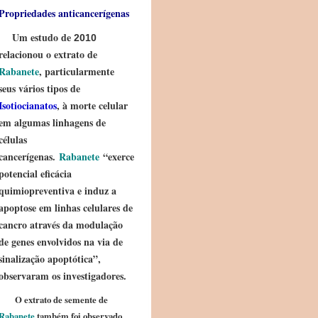
Propriedades anticancerígenas
Um estudo de
2010
relacionou o extrato de
Rabanete
, particularmente
seus vários tipos de
Isotiocianatos
, à morte celular
em algumas linhagens de
células
cancerígenas.
Rabanete
“exerce
potencial eficácia
quimiopreventiva e induz a
apoptose em linhas celulares de
cancro através da modulação
de genes envolvidos na via de
sinalização apoptótica”,
observaram os investigadores.
O extrato de semente de
Rabanete
também foi observado