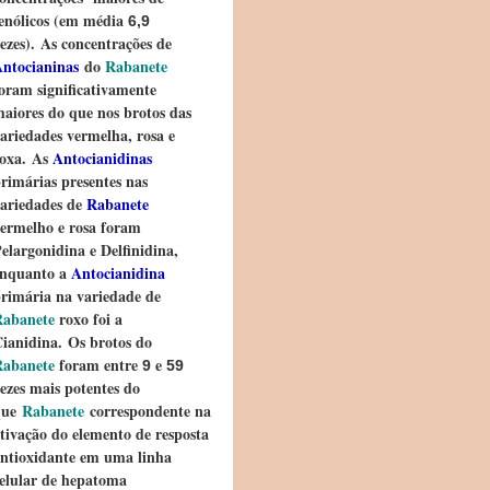
enólicos (em média
6,9
ezes). As concentrações de
ntocianinas
do
Rabanete
oram significativamente
aiores do que nos brotos das
ariedades vermelha, rosa e
oxa. As
Antocianidinas
rimárias presentes nas
ariedades de
Rabanete
ermelho e rosa foram
elargonidina e Delfinidina,
enquanto a
Antocianidina
rimária na variedade de
Rabanete
roxo foi a
ianidina. Os brotos do
Rabanete
foram entre
e
9
59
ezes mais potentes do
que
Rabanete
correspondente na
tivação do elemento de resposta
ntioxidante em uma linha
elular de hepatoma