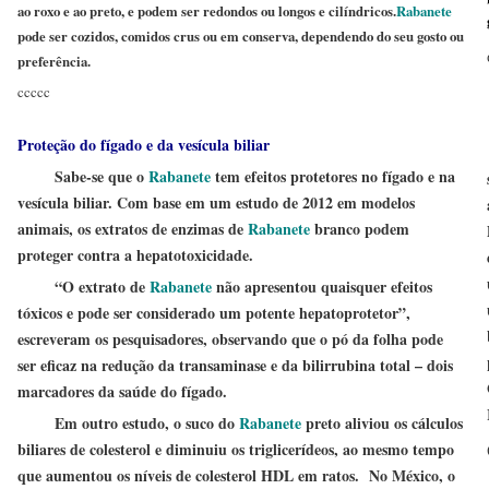
ao roxo e ao preto, e podem ser redondos ou longos e cilíndricos.
Rabanete
pode ser cozidos, comidos crus ou em conserva, dependendo do seu gosto ou
preferência.
ccccc
Proteção do fígado e da vesícula biliar
Sabe-se que o
Rabanete
tem efeitos protetores no fígado e na
vesícula biliar. Com base em um estudo de 2012 em modelos
animais, os extratos de enzimas de
Rabanete
branco podem
proteger contra a hepatotoxicidade.
“O extrato de
Rabanete
não apresentou quaisquer efeitos
tóxicos e pode ser considerado um potente hepatoprotetor”,
escreveram os pesquisadores, observando que o pó da folha pode
ser eficaz na redução da transaminase e da bilirrubina total – dois
marcadores da saúde do fígado.
Em outro estudo, o suco do
Rabanete
preto aliviou os cálculos
biliares de colesterol e diminuiu os triglicerídeos, ao mesmo tempo
que aumentou os níveis de colesterol HDL em ratos. No México, o