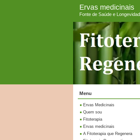
Ervas medicinais
Fonte de Saúde e Longevida
Menu
Ervas Medicinais
Quem sou
Fitoterapia
Ervas medicinais
A Fitoterapia que Regenera