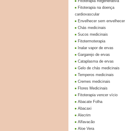
Fitoterapia Regenerativa
Fitoterapia na doença
cardiovascular
Envelhecer sem envelhecer
Chás medicinais
Sucos medicinais
Fitotermoterapia
Inalar vapor de ervas
Gargarejo de ervas
Cataplasma de ervas
Gelo de chás medicinais
Temperos medicinais
Cremes medicinais
Flores Medicinais
Fitoterapia vencer vício
Abacate Folha
Abacaxi
Alecrim
Alfavacão
Aloe Vera