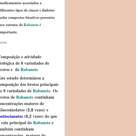
medicamentos associados a
diferentes tipos de câncer e diabetes
pelos compostos bioativos presentes
nos extratos de
Rabanete
é
importante.
vvvv
omposição e atividade
iológica de 8 variedades de
rotos e de
Rabanete
ste estudo determinou a
omposição dos brotos principais
e 8 variedades de
Rabanete
. Os
rotos de
Rabanete
continham
oncentrações maiores de
lucosinolatos (
vezes) e
3,8
sotiocianatos
(
vezes) do que
8,2
 raiz principal do
Rabanete
e
também continham
oncentrações maiores de