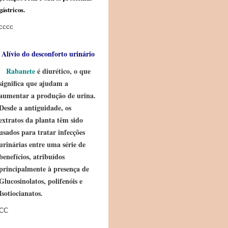
gástricos.
cccc
Alívio do desconforto urinário
Rabanete
é diurético, o que
significa que ajudam a
aumentar a produção de urina.
Desde a antiguidade, os
extratos da planta têm sido
usados ​​para tratar infecções
urinárias entre uma série de
benefícios, atribuídos
principalmente à presença de
Glucosinolatos, polifenóis e
Isotiocianatos
.
CC