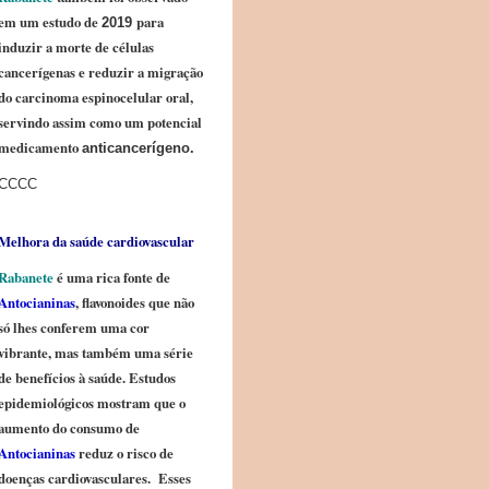
em um estudo de
para
2019
induzir a morte de células
cancerígenas e reduzir a migração
do carcinoma espinocelular oral,
servindo assim como um potencial
medicamento
anticancerígeno.
CCCC
Melhora da saúde cardiovascular
Rabanete
é uma rica fonte de
Antocianinas
, flavonoides que não
só lhes conferem uma cor
vibrante, mas também uma série
de benefícios à saúde. Estudos
epidemiológicos mostram que o
aumento do consumo de
Antocianinas
reduz o risco de
doenças cardiovasculares. Esses