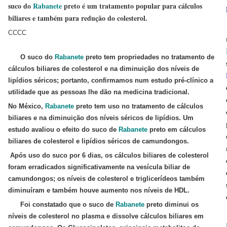
suco do
Rabanete
preto é um tratamento popular para cálculos
biliares e também para redução do colesterol.
CCCC
O suco do
Rabanete
preto tem propriedades no tratamento de
cálculos biliares de colesterol e na diminuição dos níveis de
lipídios séricos; portanto, confirmamos num estudo pré-clínico a
utilidade que as pessoas lhe dão na medicina tradicional.
No México,
Rabanete
preto tem uso no tratamento de cálculos
biliares e na diminuição dos níveis séricos de lipídios. Um
estudo avaliou o efeito do suco de
Rabanete
preto em cálculos
biliares de colesterol e lipídios séricos de camundongos.
Após uso do suco por 6 dias, os cálculos biliares de colesterol
foram erradicados significativamente na vesícula biliar de
camundongos; os níveis de colesterol e triglicerídeos também
diminuíram e também houve aumento nos níveis de HDL.
Foi constatado que o suco de
Rabanete
preto diminui os
níveis de colesterol no plasma e dissolve cálculos biliares em