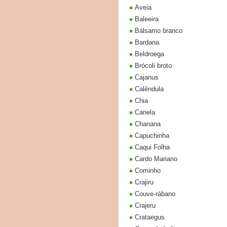
Aveia
Baleeira
Bálsamo branco
Bardana
Beldroega
Brócoli broto
Cajanus
Calêndula
Chia
Canela
Chanana
Capuchinha
Caqui Folha
Cardo Mariano
Cominho
Crajiru
Couve-rábano
Crajeru
Crataegus