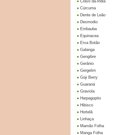
Cravo da-India
Cúrcuma
Dente de Leão
Desmodio
Embauba
Equinacea
Erva Botão
Galanga
Gengibre
Gerânio
Gergelim
Goji Berry
Guaraná
Graviola
Harpagopito
Hibisco
Hortelã
Linhaça
Mamão Folha
Manga Folha