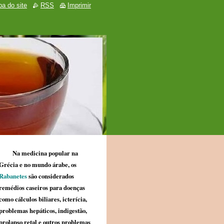
a do site
RSS
Imprimir
Na medicina popular na
Grécia e no mundo árabe, os
Rabanetes
são considerados
remédios caseiros para doenças
como cálculos biliares, icterícia,
problemas hepáticos, indigestão,
prolapso retal e outros problemas