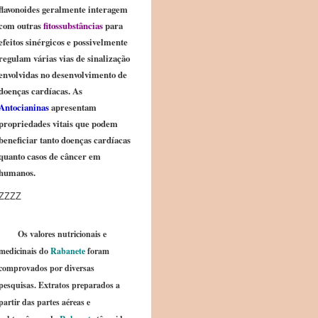
flavonoides geralmente interagem
com outras
fitossubstâncias
para
efeitos sinérgicos e possivelmente
regulam várias vias de sinalização
envolvidas no desenvolvimento de
doenças cardíacas. As
Antocianinas
apresentam
propriedades vitais que podem
beneficiar tanto doenças cardíacas
quanto casos de câncer em
humanos.
ZZZZ
Os valores nutricionais e
medicinais do
Rabanete
foram
comprovados por diversas
pesquisas. Extratos preparados a
partir das partes aéreas e