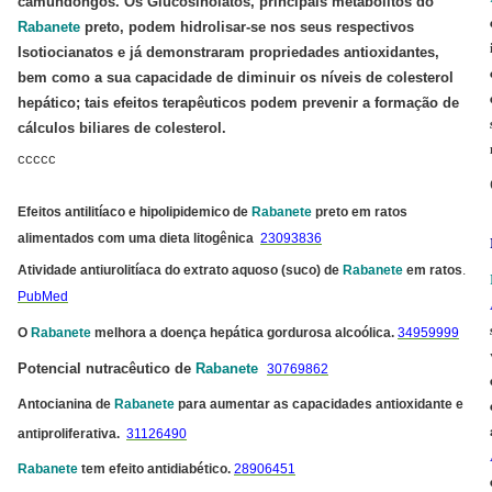
camundongos. Os Glucosinolatos, principais metabolitos do
Rabanete
preto, podem hidrolisar-se nos seus respectivos
Isotiocianatos e já demonstraram propriedades antioxidantes,
bem como a sua capacidade de diminuir os níveis de colesterol
hepático; tais efeitos terapêuticos podem prevenir a formação de
cálculos biliares de colesterol.
ccccc
Efeitos antilitíaco e hipolipidemico de
Rabanete
preto em ratos
alimentados com uma dieta litogênica
23093836
Atividade antiurolitíaca do extrato aquoso (suco) de
Rabanete
em ratos
.
PubMed
O
Rabanete
melhora a doença hepática gordurosa alcoólica
.
34959999
Potencial nutracêutico de
Rabanete
30769862
Antocianina de
Rabanete
para aumentar as capacidades antioxidante e
antiproliferativa.
31126490
Rabanete
tem efeito antidiabético.
28906451