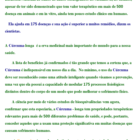
apesar de ter sido demonstrado que tem valor terapêutico em mais de
500
doença em animais e em in vitro, ainda tem pouco estudo clínico em humano.
Ela ajuda em
doenças e sua ação é superior a muitos remédios, dizem os
175
cientistas.
A
Cúrcuma
-longa é a erva medicinal mais importante do mundo para a nossa
saúde.
A lista de benefícios já confirmados é tão grande que temos a certeza que, a
Cúrcuma
é indispensável em nosso dia a dia. No mínimo, o uso da
Cúrcuma
deve ser reconhecido como uma atitude inteligente quando visamos a prevenção,
uma vez que ela possui a capacidade de modular
processos fisiológicos
175
distintos dentro do corpo de um modo que pode melhorar o sofrimento físico.
A ciência por meio de vários estudos de bioequivalências vem agora,
confirmar que esta especiaria, a
Cúrcuma
- longa tem propriedades terapêuticas
relevantes para mais de
diferentes problemas de saúde, e pode, portanto,
500
conceder aqueles que a usam uma proteção significativa em muitas doenças que
causam sofrimento humano.