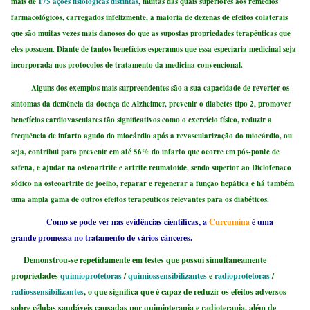
mais de
175
ações fisiológicas distintas
, muitas das quais superiores aos remédios
farmacológicos, carregados infelizmente, a maioria de dezenas de efeitos colaterais
que são muitas vezes mais danosos do que as supostas propriedades terapêuticas que
eles possuem. Diante de tantos benefícios esperamos que essa especiaria medicinal seja
incorporada nos protocolos de tratamento da medicina convencional.
Alguns dos exemplos mais surpreendentes são a sua capacidade de reverter os
sintomas da demência da doença de Alzheimer, prevenir o diabetes tipo
2
, promover
benefícios cardiovasculares tão significativos como o exercício físico, reduzir a
frequência de infarto agudo do miocárdio após a revascularização do miocárdio, ou
seja, contribui para prevenir em até
56%
do infarto que ocorre em pós-ponte de
safena, e ajudar na osteoartrite e artrite reumatoide, sendo superior ao Diclofenaco
sódico na osteoartrite de joelho, reparar e regenerar a função hepática e há também
uma ampla gama de outros efeitos terapêuticos relevantes para os diabéticos.
Como se pode ver nas evidências científicas, a
Curcumina
é uma
grande promessa no tratamento de vários cânceres.
Demonstrou-se repetidamente em testes que possui simultaneamente
propriedades
quimioprotetoras
/
quimiossensibilizantes
e
radioprotetoras
/
radiossensibilizantes
, o que significa que é capaz de reduzir os efeitos adversos
sobre células saudáveis ​​causadas por quimioterapia e radioterapia, além de