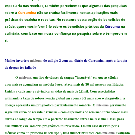
especiaria nas receitas, também percebemos que algumas das pesquisas
sobre a
Curcumina
não se traduz facilmente nestas aplicações mais
práticas de cozinha e receitas. No restante desta seção de benefícios de
saúde, queremos informá-lo sobre os benefícios práticos da
Cúrcuma
na
culinária, com base em nossa confiança na pesquisa sobre o tempero em
si.
Mulher inverte o
mieloma
do estágio
com uso diário de Curcumina, após a terapia
3
de drogas ter falhado
O
mieloma
, um tipo de câncer de sangue "incurável" em que as células
anormais se acumulam na medula óssea, ataca mais de
mil pessoas nos Estados
30
Unidos a cada an
o
e reivindica as vidas de mais de
mil. Com especialistas
12
estimando a taxa de sobrevivência global em apenas
anos após o diagnóstico, a
5,2
doença apresenta um prognóstico particularmente sombrio. O
mieloma
geralmente
segue um curso de recaída e remessa - com os períodos de remissão tornando-se mais
curtos ao longo do tempo até o paciente finalmente entrar na fase final. Mas, para
essa mulher, esse sombrio prognóstico foi revertido. Em um caso descrito pelos
médicos como "o primeiro de seu tipo", uma mulher britânica com
mieloma
avançado