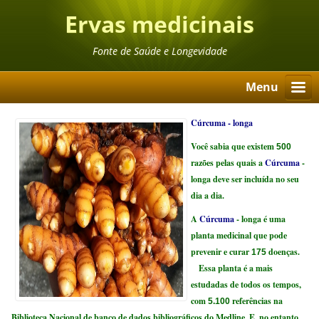
Ervas medicinais
Fonte de Saúde e Longevidade
Menu
Cúrcuma - longa
Você sabia que existem
500
razões pelas quais a
Cúrcuma
-
longa deve ser incluída no seu
dia a dia.
A
Cúrcuma
- longa é uma
planta medicinal que pode
prevenir e curar
doenças.
175
Essa planta é a mais
estudadas de todos os tempos,
com
referências na
5.100
Biblioteca Nacional de banco de dados bibliográficos do Medline. E, no entanto,