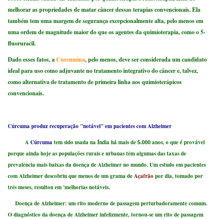
melhorar as propriedades de matar câncer dessas terapias convencionais. Ela
também tem uma margem de segurança excepcionalmente alta, pelo menos em
uma ordem de magnitude maior do que os agentes da quimioterapia, como o 5-
fluoruracil.
Dado esses fatos, a
Curcumina
,
pelo menos, deve ser considerada um candidato
ideal para uso como adjuvante no tratamento integrativo do câncer e, talvez,
como alternativa de tratamento de primeira linha aos quimioterápicos
convencionais.
Cúrcuma produz recuperação "notável" em pacientes com Alzheimer
A
Cúrcuma
tem sido usada na Índia há mais de
anos, o que é provável
5.000
porque ainda hoje as populações rurais e urbanas têm algumas das taxas de
prevalência mais baixas da doença de Alzheimer no mundo. Um estudo em pacientes
com Alzheimer descobriu que menos de um grama de
Açafrão
por dia, tomado por
três meses, resultou em 'melhorias notáveis.
Doença de Alzheimer: um rito moderno de passagem perturbadoramente comum.
O diagnóstico da doença de Alzheimer infelizmente, tornou-se um rito de passagem