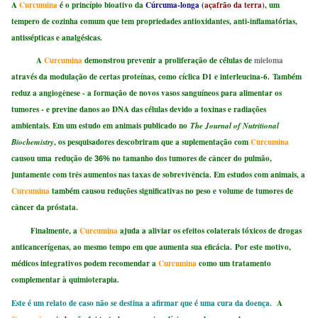
A
Curcumina
é o princípio bioativo da
Cúrcuma-longa (
açafrão da terra)
, um
tempero de cozinha comum que tem propriedades antioxidantes, anti-inflamatórias,
antissépticas e analgésicas.
A
Curcumina
demonstrou prevenir a proliferação de células de
mieloma
através da modulação de certas proteínas, como cíclica D1 e interleucina-6. Também
reduz a angiogênese - a formação de novos vasos sanguíneos para alimentar os
tumores - e previne danos ao DNA das células devido a toxinas e radiações
ambientais. Em um estudo em animais publicado no
The Journal of Nutritional
Biochemistry
, os pesquisadores descobriram que a suplementação com
Curcumina
causou uma redução de
no tamanho dos tumores de câncer do pulmão,
36%
juntamente com três aumentos nas taxas de sobrevivência. Em estudos com animais, a
Curcumina
também causou reduções significativas no peso e volume de tumores de
câncer da próstata.
Finalmente, a
Curcumina
ajuda a aliviar os efeitos colaterais tóxicos de drogas
anticancerígenas, ao mesmo tempo em que aumenta sua eficácia. Por este motivo,
médicos integrativos podem recomendar a
Curcumina
como um tratamento
complementar à quimioterapia.
Este é um relato de caso não se destina a afirmar que é uma cura da doença.
A