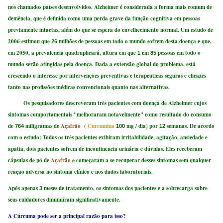
nos chamados países desenvolvidos. Alzheimer é considerada a forma mais comum de
demência, que é definida como uma perda grave da função cognitiva em pessoas
previamente intactas, além do que se espera do envelhecimento normal. Um estudo de
2006 estimou que
milhões de pessoas em todo o mundo sofrem desta doença e que,
26
em 2050, a prevalência quadruplicará, altura em que
em
pessoas em todo o
1
85
mundo serão atingidas pela doença. Dada a extensão global do problema, está
crescendo o interesse por intervenções preventivas e terapêuticas seguras e eficazes
tanto nas profissões médicas convencionais quanto nas alternativas.
Os pesquisadores descreveram três pacientes com doença de Alzheimer cujos
sintomas comportamentais "melhoraram notavelmente" como resultado do consumo
de
miligramas de
Açafrão
(
Curcumina
mg / dia) por
semanas. De acordo
764
100
12
com o estudo: Todos os três pacientes exibiram irritabilidade, agitação, ansiedade e
apatia, dois pacientes sofrem de incontinência urinária e dúvidas. Eles receberam
cápsulas de pó de
Açafrão
e começaram a se recuperar desses sintomas sem qualquer
reação adversa no sintoma clínico e nos dados laboratoriais.
Após apenas
meses de tratamento, os sintomas dos pacientes e a sobrecarga sobre
3
seus cuidadores diminuíram significativamente.
A Cúrcuma pode ser a principal razão para isso?