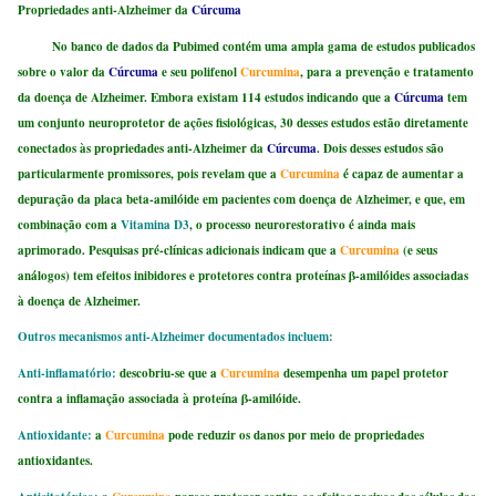
Propriedades anti-Alzheimer da
Cúrcuma
No banco de dados da Pubimed contém uma ampla gama de estudos publicados
sobre o valor da
Cúrcuma
e seu polifenol
Curcumina
, para a prevenção e tratamento
da doença de Alzheimer. Embora existam 114 estudos indicando que a
Cúrcuma
tem
um conjunto neuroprotetor de ações fisiológicas, 30 desses estudos estão diretamente
conectados às propriedades anti-Alzheimer da
Cúrcuma
. Dois desses estudos são
particularmente promissores, pois revelam que a
Curcumina
é capaz de aumentar a
depuração da placa beta-amilóide em pacientes com doença de Alzheimer, e que, em
combinação com a
Vitamina D3
, o processo neurorestorativo é ainda mais
aprimorado. Pesquisas pré-clínicas adicionais indicam que a
Curcumina
(e seus
análogos) tem efeitos inibidores e protetores contra proteínas β-amilóides associadas
à doença de Alzheimer.
Outros mecanismos anti-Alzheimer documentados incluem:
Anti-inflamatório:
descobriu-se que a
Curcumina
desempenha um papel protetor
contra a inflamação associada à proteína β-amilóide.
Antioxidante:
a
Curcumina
pode reduzir os danos por meio de propriedades
antioxidantes.