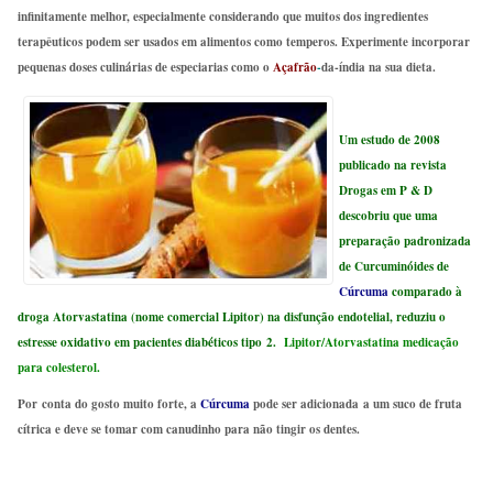
infinitamente melhor, especialmente considerando que muitos dos ingredientes
terapêuticos podem ser usados ​​em alimentos como temperos. Experimente incorporar
pequenas doses culinárias de especiarias como o
Açafrão
-
da-índia na sua dieta.
Um estudo de 2008
publicado na revista
Drogas em P & D
descobriu que uma
preparação padronizada
de Curcuminóides de
Cúrcuma
comparado à
droga Atorvastatina (nome comercial Lipitor) na disfunção endotelial, reduziu o
estresse oxidativo em pacientes diabéticos tipo 2.
Lipitor/Atorvastatina medicação
para colesterol.
Por conta do gosto muito forte, a
Cúrcuma
pode ser adicionada a um suco de fruta
cítrica e deve se tomar com canudinho para não tingir os dentes.