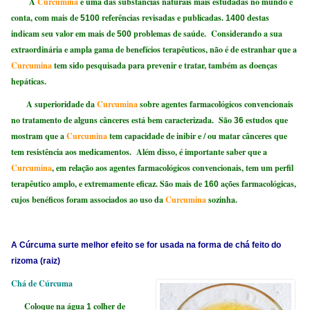
A
Curcumina
é uma das substâncias naturais mais estudadas no mundo e
conta, com mais de
referências revisadas e publicadas.
destas
5100
1400
indicam seu valor em mais de
problemas de saúde. Considerando a sua
500
extraordinária e ampla gama de benefícios terapêuticos, não é de estranhar que a
Curcumina
tem sido pesquisada para prevenir e tratar, também as doenças
hepáticas.
A superioridade da
Curcumina
sobre agentes farmacológicos convencionais
no tratamento de alguns cânceres está bem caracterizada. São
estudos que
36
mostram que a
Curcumina
tem capacidade de inibir e / ou matar cânceres que
tem resistência aos medicamentos. Além disso, é importante saber que a
Curcumina
, em relação aos agentes farmacológicos convencionais, tem um perfil
terapêutico amplo, e extremamente eficaz. São mais de
ações farmacológicas,
160
cujos benéficos foram associados ao uso da
Curcumina
sozinha.
A Cúrcuma surte melhor efeito se for usada na forma de chá feito do
rizoma (raiz)
Chá de Cúrcuma
Coloque na água
colher de
1