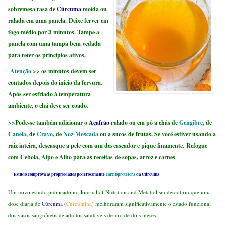
sobremesa rasa de
Cúrcuma
moída ou
ralada em uma panela. Deixe ferver em
fogo médio por
minutos. Tampe a
3
panela com uma tampa bem vedada
para reter os princípios ativos.
Atenção
>>
os minutos devem ser
contados depois do inicio da fervura.
Após ser esfriado à temperatura
ambiente, o chá deve ser coado.
>>Pode-se também adicionar o
Açafrão
ralado ou em pó a chás de
Gengibre
, de
Canela
, de
Cravo
, de
Noz-Moscada
ou a sucos de frutas. Se você estiver usando a
raiz inteira, descasque a pele com um descascador e pique finamente. Refogue
com Cebola, Aipo e Alho para as receitas de sopas, arroz e carnes
Estudo comprova as propriedades poderosamente
cardioprotetora
da Cúrcuma
Um novo estudo publicado no Journal of Nutrition and Metabolism descobriu que uma
dose diária de
Cúrcuma (
Curcumina
) melhoraram significativamente o estado funcional
dos vasos sanguíneos de adultos saudáveis dentro de dois meses.