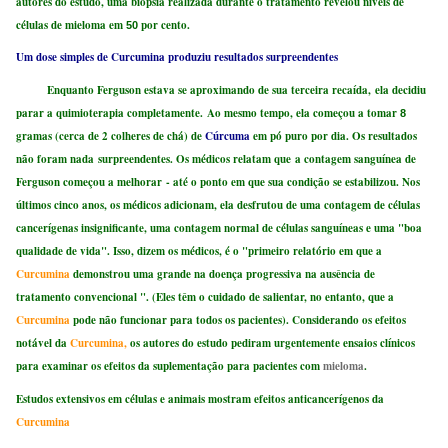
autores do estudo, uma biópsia realizada durante o tratamento revelou níveis de
células de mieloma em
por cento.
50
Um dose simples de Curcumina produziu resultados surpreendentes
Enquanto Ferguson estava se aproximando de sua terceira recaída, ela decidiu
parar a quimioterapia completamente. Ao mesmo tempo, ela começou a tomar
8
gramas (cerca de 2 colheres de chá) de
Cúrcuma
em pó puro por dia. Os resultados
não foram nada surpreendentes. Os médicos relatam que a contagem sanguínea de
Ferguson começou a melhorar - até o ponto em que sua condição se estabilizou. Nos
últimos cinco anos, os médicos adicionam, ela desfrutou de uma contagem de células
cancerígenas insignificante, uma contagem normal de células sanguíneas e uma "boa
qualidade de vida". Isso, dizem os médicos, é o "primeiro relatório em que a
Curcumina
demonstrou uma grande na doença progressiva na ausência de
tratamento convencional ". (Eles têm o cuidado de salientar, no entanto, que a
Curcumina
pode não funcionar para todos os pacientes). Considerando os efeitos
notável da
Curcumina,
os autores do estudo pediram urgentemente ensaios clínicos
para examinar os efeitos da suplementação para pacientes com
mieloma
.
Estudos extensivos em células e animais mostram efeitos anticancerígenos da
Curcumina