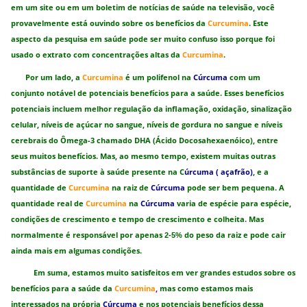
em um site ou em um boletim de notícias de saúde na televisão, você
provavelmente está ouvindo sobre os benefícios da
Curcumina
. Este
aspecto da pesquisa em saúde pode ser muito confuso isso porque foi
usado o extrato com concentrações altas da
Curcumina
.
Por um lado, a
Curcumina
é um polifenol na
Cúrcuma
com um
conjunto notável de potenciais benefícios para a saúde. Esses benefícios
potenciais incluem melhor regulação da inflamação, oxidação, sinalização
celular, níveis de açúcar no sangue, níveis de gordura no sangue e níveis
cerebrais do Ômega-3 chamado DHA (Ácido Docosahexaenóico), entre
seus muitos benefícios. Mas, ao mesmo tempo, existem muitas outras
substâncias de suporte à saúde presente na C
úrcuma ( açafrão)
, e a
quantidade de
Curcumina
na raiz de
Cúrcuma
pode ser bem pequena. A
quantidade real de
Curcumina
na
Cúrcuma
varia de espécie para espécie,
condições de crescimento e tempo de crescimento e colheita. Mas
normalmente é responsável por apenas
do peso da raiz e pode cair
2-5%
ainda mais em algumas condições.
Em suma, estamos muito satisfeitos em ver grandes estudos sobre os
benefícios para a saúde da
Curcumina
,
mas como estamos mais
interessados ​​na própria
Cúrcuma
e nos potenciais benefícios dessa