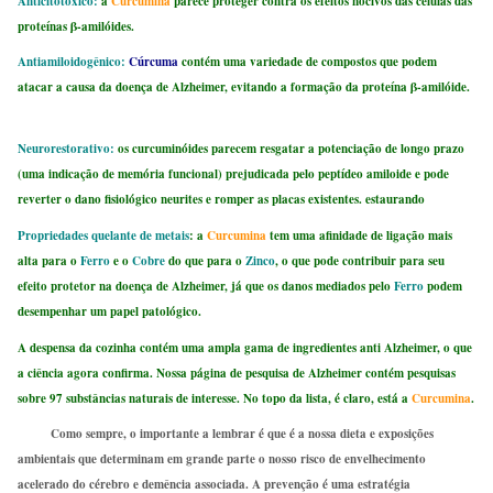
Anticitotóxico:
a
Curcumina
parece proteger contra os efeitos nocivos das células das
proteínas β-amilóides.
Antiamiloidogênico:
Cúrcuma
contém uma variedade de compostos que podem
atacar a causa da doença de Alzheimer, evitando a formação da proteína β-amilóide.
Neurorestorativo:
os curcuminóides parecem resgatar a potenciação de longo prazo
(uma indicação de memória funcional) prejudicada pelo peptídeo amiloide e pode
reverter o dano fisiológico neurites e romper as placas existentes. estaurando
Propriedades quelante de metais
: a
Curcumina
tem uma afinidade de ligação mais
alta para o
Ferro
e o
Cobre
do que para o
Zinco
, o que pode contribuir para seu
efeito protetor na doença de Alzheimer, já que os danos mediados pelo
Ferro
podem
desempenhar um papel patológico.
A despensa da cozinha contém uma ampla gama de ingredientes anti Alzheimer, o que
a ciência agora confirma. Nossa página de pesquisa de Alzheimer contém pesquisas
sobre 97 substâncias naturais de interesse. No topo da lista, é claro, está a
Curcumina
.
Como sempre, o importante a lembrar é que é a nossa dieta e exposições
ambientais que determinam em grande parte o nosso risco de envelhecimento
acelerado do cérebro e demência associada. A prevenção é uma estratégia