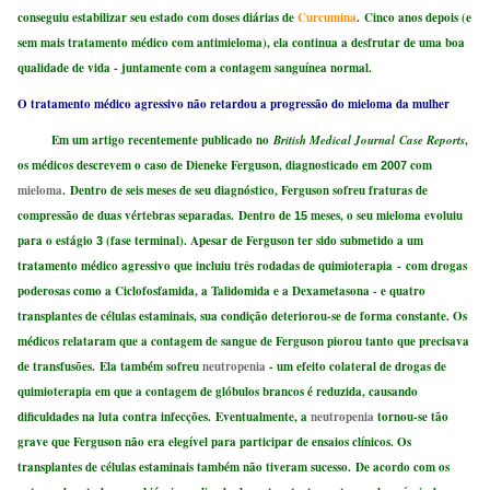
conseguiu estabilizar seu estado com doses diárias de
Curcumina
. Cinco anos depois (e
sem mais tratamento médico com antimieloma), ela continua a desfrutar de uma boa
qualidade de vida - juntamente com a contagem sanguínea normal.
O tratamento médico agressivo não retardou a progressão do mieloma da mulher
Em um artigo recentemente publicado no
British Medical Journal
Case Reports
,
os médicos descrevem o caso de Dieneke Ferguson, diagnosticado em
com
2007
mieloma
. Dentro de seis meses de seu diagnóstico, Ferguson sofreu fraturas de
compressão de duas vértebras separadas. Dentro de
meses, o seu mieloma evoluiu
15
para o estágio
(fase terminal). Apesar de Ferguson ter sido submetido a um
3
tratamento médico agressivo que incluiu três rodadas de quimioterapia
-
com drogas
poderosas como a Ciclofosfamida, a Talidomida e a Dexametasona - e quatro
transplantes de células estaminais, sua condição deteriorou-se de forma constante. Os
médicos relataram que a contagem de sangue de Ferguson piorou tanto que precisava
de transfusões. Ela também sofreu
neutropenia
- um efeito colateral de drogas de
quimioterapia em que a contagem de glóbulos brancos é reduzida, causando
dificuldades na luta contra infecções. Eventualmente, a
neutropenia
tornou-se tão
grave que Ferguson não era elegível para participar de ensaios clínicos. Os
transplantes de células estaminais também não tiveram sucesso. De acordo com os