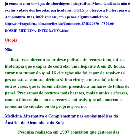
já contam com serviços de abordagem integrativa. Mas a tendência não é
exclusividade dos hospitas particulares. O SUS já oferece a Ftoterapia e a
Acupuntura, mas, infelizmente, em apenas alguns municipios.
https://revistagalileu.globo.com/Revista/Common/0,,EMI329670-17579,00-
DOSSIE+MEDICINA+INTEGRATIVA.html
Utopia!
Não.
Basta reconhecer o valor desse polivalente recurso terapêutico,
fitoterapia que é capaz de controlar uma hepatite A em
horas,
20
curar um tumor do qual
cirurgias não foi capaz de resolver (a
16
pessoa estava com sua décima sétima cirurgia marcada) e tantos
outros casos, que se forem citados, preencherá milhares de folhas de
papel. Precisamos de recursos mais baratos, mais simples e eficazes,
como a fitoterapia e outros recursos naturais, que não onerem a
economia do cidadão ou do próprio governo.
Medicina Alternativa e Complementar nas escolas médicas da
Áustria, da Alemanha e da Suíça
Pesquisa realizada em
constatou que gestores das
1997