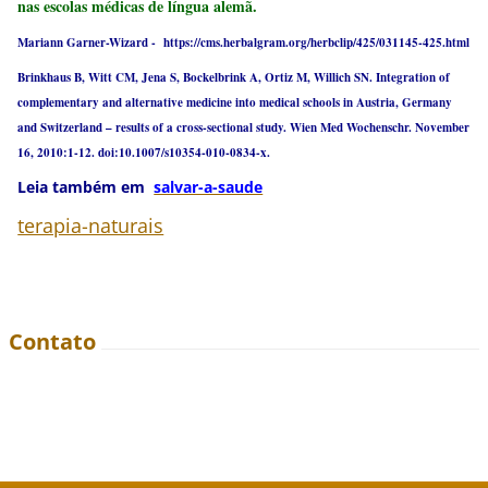
nas escolas médicas de língua alemã.
Mariann Garner-Wizard - https://cms.herbalgram.org/herbclip/425/031145-425.html
Brinkhaus B, Witt CM, Jena S, Bockelbrink A, Ortiz M, Willich SN. Integration of
complementary and alternative medicine into medical schools in Austria, Germany
and Switzerland – results of a cross-sectional study. Wien Med Wochenschr. November
16, 2010:1-12. doi:10.1007/s10354-010-0834-x.
Leia também em
salvar-a-saude
terapia-naturais
Contato