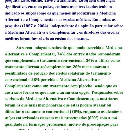
pesquisa
, ensino,
e tratamento,
sem diferenças
19%
18%
26%)
significativas entre os países, embora os entrevistados tenham
indicado os suíços como os que menos introduziram a Medicina
Alternativa e Complementar nas escolas médicas. Em ambas as
pesquisas (
), independente da opinião particular sobre
1997 e 2004
a Medicina Alternativa e Complementar , os diretores das escolas
médicas foram favoráveis ao ensino das mesmas.
Ao serem indagados sobre de que modo percebia a Medicina
Alternativa e Complementar,
dos entrevistados responderam
74%
que complementa o tratamento convencional,
a utiliza como
34%
tratamento alternativo/complementar,
mencionaram a
29%
possibilidade de redução dos efeitos colaterais do tratamento
convencional e
percebia a Medicina Alternativa e
28%
Complementar como um tratamento com placebo, sendo que os
austríacos foram os que mais citaram essa opção. Pesquisados sobre
os riscos da Medicina Alternativa e Complementar, os austríacos
foram os que mais mencionaram que estas podem atrasar ou
dificultar o tratamento convencional
, enquanto os alemães e
(76%)
suíços entrevistados estavam mais preocupados
com a má
(69%)
qualidade na formação profissional, motivo de preocupação para