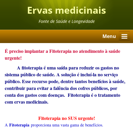
Ervas medicinais
Fonte de Saúde e Longevidade
Menu
É preciso implantar a Fitoterapia no atendimento à saúde
urgente!
A fitoterapia é uma saída para reduzir os gastos no
sistema público de saúde. A solução é incluí-la no serviço
público. Esse recurso pode, dentre tantos benefícios à saúde,
contribuir para evitar a falência dos cofres públicos, por
conta dos gastos com doenças. Fitoterapia é o tratamento
com ervas medicinais.
Fitoterapia no SUS urgente!
Fitoterapia
A
proporciona uma vasta gama de benefícios.