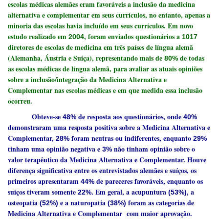
escolas médicas alemães eram favoráveis a inclusão da medicina
alternativa e complementar em seus currículos, no entanto, apenas a
minoria das escolas havia incluído em seus currículos. Em novo
estudo realizado em
, foram enviados questionários a
2004
1017
diretores de escolas de medicina em três países de língua alemã
(Alemanha, Áustria e Suíça), representando mais de
de todas
80%
as escolas médicas de língua alemã, para avaliar as atuais opiniões
sobre a inclusão/integração da Medicina Alternativa e
Complementar nas escolas médicas e em que medida essa inclusão
ocorreu.
Obteve-se
de resposta aos questionários, onde
48%
40%
demonstraram uma resposta positiva sobre a Medicina Alternativa e
Complementar,
foram neutras ou indiferentes, enquanto
28%
29%
tinham uma opinião negativa e
não tinham opinião sobre o
3%
valor terapêutico da Medicina Alternativa e Complementar. Houve
diferença significativa entre os entrevistados alemães e suíços, os
primeiros apresentaram
de pareceres favoráveis, enquanto os
44%
suíços tiveram somente
Em geral, a acupuntura
a
22%.
(53%),
osteopatia
e a naturopatia
foram as categorias de
(52%)
(38%)
Medicina Alternativa e Complementar com maior aprovação.